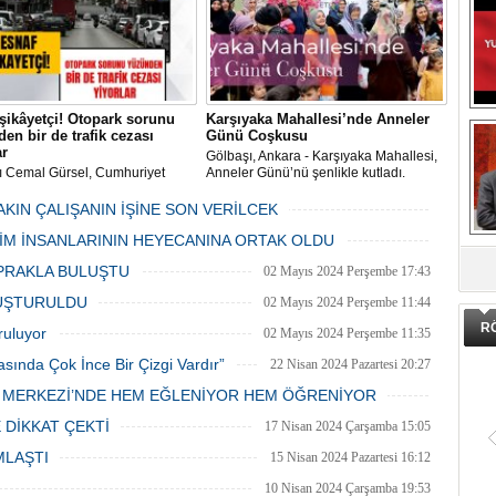
şikâyetçi! Otopark sorunu
Karşıyaka Mahallesi’nde Anneler
en bir de trafik cezası
Günü Coşkusu
ar
Gölbaşı, Ankara - Karşıyaka Mahallesi,
ı Cemal Gürsel, Cumhuriyet
Anneler Günü’nü şenlikle kutladı.
 ve ara sokaklarda işyeri
Mahalle muhtarı Gülay Candemir’in
 esnaf ve alışverişe gelen
öncülüğünde düzenlenen 1. Karşıyaka
AKIN ÇALIŞANIN İŞİNE SON VERİLCEK
şlar park cezaları yüzünden
mahallesi şenliği anneler günü etkinliği
06 Mayıs 2024 Pazartesi 15:47
LİM İNSANLARININ HEYECANINA ORTAK OLDU
an bezdi.
DA
06 Mayıs 2024 Pazartesi 15:31
PRAKLA BULUŞTU
02 Mayıs 2024 Perşembe 17:43
LUŞTURULDU
02 Mayıs 2024 Perşembe 11:44
R
ruluyor
02 Mayıs 2024 Perşembe 11:35
asında Çok İnce Bir Çizgi Vardır”
22 Nisan 2024 Pazartesi 20:27
E MERKEZİ’NDE HEM EĞLENİYOR HEM ÖĞRENİYOR
20 Nisan 2024 Cumartesi 15:26
 DİKKAT ÇEKTİ
17 Nisan 2024 Çarşamba 15:05
MLAŞTI
15 Nisan 2024 Pazartesi 16:12
10 Nisan 2024 Çarşamba 19:53