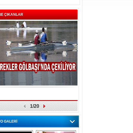
NE ÇIKANLAR
1/20
O GALERİ