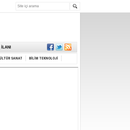
KARŞILANDI
İLANI
ldı
or
ÜLTÜR SANAT
BİLİM TEKNOLOJİ
Hayrı
MAMALIDIR.
nda
RDI!