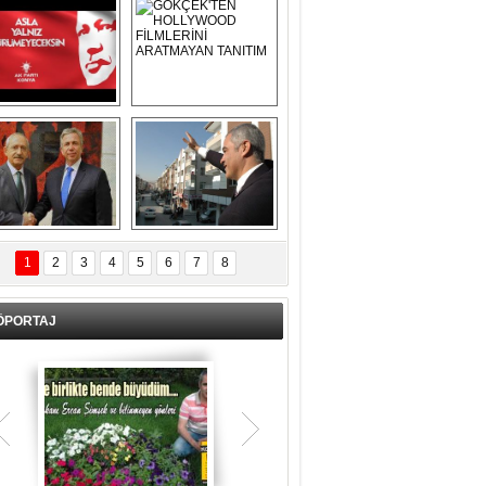
Asla Yalnız 
GÖKÇEK'TEN 
Yürümeyeceksin 
HOLLYWOOD 
Uzun Adam
FİLMLERİNİ 
ARATMAYAN 
TANITIM
L İÇERİ ZÜBÜK!
ERCAN ŞİMŞEK 
GÖLBAŞI'NDA 
1
2
3
4
5
6
7
8
KASIRGA ETKİSİ 
YARATTI !
ÖPORTAJ
Teşrik tekbiri nedir? Ne anlama gelir?
Kurban Bayramının arefe günü sabah
namazından itibaren bayramın