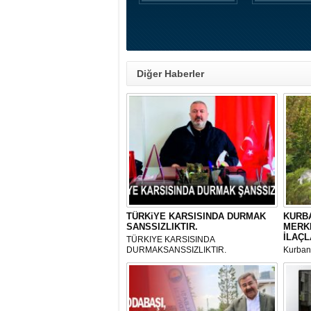
Diğer Haberler
TÜRKiYE KARSISINDA DURMAK
KURBA
SANSSIZLIKTIR.
MERK
İLAÇL
TÜRKIYE KARSISINDA
DURMAKSANSSIZLIKTIR.
Kurbanl
ve Kes
mikrop
her gün
tarafın