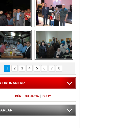
Gölbaşı GAZZE 
Kaymakamlıktan 
İÇİN YÜRÜDÜ
iftar yemeği
aymakamlıktan 
NERGÜL 
iftar yemeği
YILDIRIM SEÇİM 
1
2
3
4
5
6
7
8
BÜROSUNU AÇTI
K OKUNANLAR
|
|
DÜN
BU HAFTA
BU AY
ZARLAR