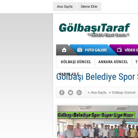
Ana Sayfa
Sitene Ekle
GÖLBAŞI GÜNCEL
ANKARA GÜNCEL
T
Gölbaşı Belediye Spor 
KADIN AİLE
»
Ana Sayfa
»
Gölbaşı Güncel