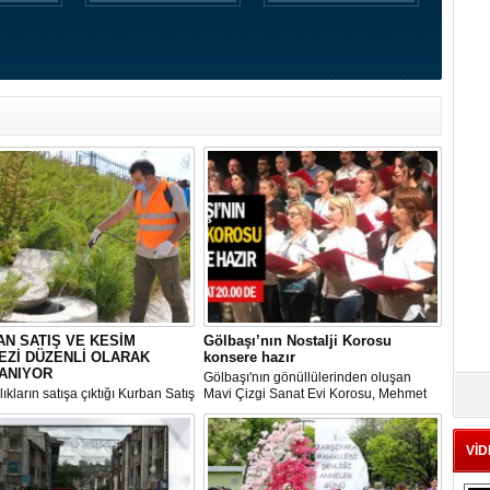
N SATIŞ VE KESİM
Gölbaşı’nın Nostalji Korosu
EZİ DÜZENLİ OLARAK
konsere hazır
ANIYOR
Gölbaşı'nın gönüllülerinden oluşan
ıkların satışa çıktığı Kurban Satış
Mavi Çizgi Sanat Evi Korosu, Mehmet
im Merkezi, haşere ve
Akif Ersoy Kültür Merkezi’nde vereceği
ların önüne geçilmesi amacıyla
konsere hızır.
 Gölbaşı Belediyesi ekipleri
VİD
dan düzenli olarak ilaçlanıyor.