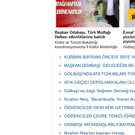
Başkan Odabaşı, Türk Mutfağı
Esnaf 
Haftası etkinliklerine katıldı
yüzünd
yiyorl
Kültür ve Turizm Bakanlığı
koordinasyonunda İl Kültür Müdürlüğü
Gölbaş
tarafından düzenlenen "Türk Mutfağı
Caddesi
Haftası" etkinlikleri Ankara'da devam
bulunan
KURBAN BAYRAMI ÖNCESİ 300'E Y
ediyor.
vatanda
BAŞKAN ODABAŞI, GELECEĞİN Bİ
canınd
GÖLBAŞI’NDA ATA TOHUMLARI TO
ATIK GEÇİCİ DEPOLAMA ALANI O
Gölbaşı'na özgü Seğmen Derneği ku
İbrahim Ateş; “Beceriksizle, İhanet Ar
ÖĞRENCİLER SIFIR ATIK GETİRM
ÖĞRENCİLER ÇEVRE TEMİZLİĞİNE
ODABAŞI VATANDAŞLARLA BAYRA
İbrahim Ateş'ten bayram mesajı