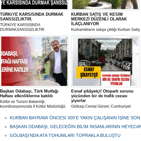
TÜRKiYE KARSISINDA DURMAK
KURBAN SATIŞ VE KESİM
SANSSIZLIKTIR.
MERKEZİ DÜZENLİ OLARAK
İLAÇLANIYOR
TÜRKIYE KARSISINDA
DURMAKSANSSIZLIKTIR.
Kurbanlıkların satışa çıktığı Kurban Satış
ve Kesim Merkezi, haşere ve
mikropların önüne geçilmesi amacıyla
her gün Gölbaşı Belediyesi ekipleri
tarafından düzenli olarak ilaçlanıyor.
Başkan Odabaşı, Türk Mutfağı
Esnaf şikâyetçi! Otopark sorunu
Haftası etkinliklerine katıldı
yüzünden bir de trafik cezası
yiyorlar
Kültür ve Turizm Bakanlığı
koordinasyonunda İl Kültür Müdürlüğü
Gölbaşı Cemal Gürsel, Cumhuriyet
tarafından düzenlenen "Türk Mutfağı
Caddesi ve ara sokaklarda işyeri
Haftası" etkinlikleri Ankara'da devam
bulunan esnaf ve alışverişe gelen
KURBAN BAYRAMI ÖNCESİ 300'E YAKIN ÇALIŞANIN İŞİNE SON
ediyor.
vatandaşlar park cezaları yüzünden
canından bezdi.
BAŞKAN ODABAŞI, GELECEĞİN BİLİM İNSANLARININ HEYECA
GÖLBAŞI’NDA ATA TOHUMLARI TOPRAKLA BULUŞTU