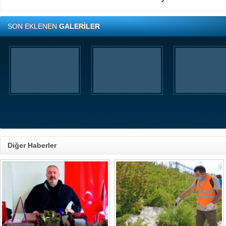
Koltuk öncesi yaşam
SON EKLENEN
GALERİLER
60'lı yıllarda Konya'dan G
yerleşen Şimşek ailesinin 
olan, tam bir çevre ve doğa
Ercan Şimşek, bugün C
Başkanlığı yaptığı Gölbaşı
hikayesiyle herkese örne
Diğer Haberler