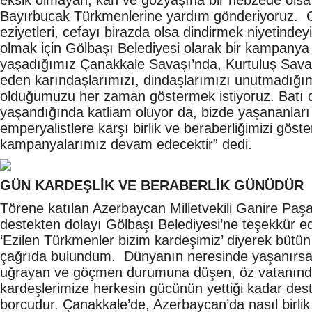
eksik olmayan, kan ve gözyaşına bir nebzede olsa
Bayırbucak Türkmenlerine yardım gönderiyoruz. 
eziyetleri, cefayı birazda olsa dindirmek niyetinde
olmak için Gölbaşı Belediyesi olarak bir kampany
yaşadığımız Çanakkale Savaşı’nda, Kurtuluş Savaş
eden karındaşlarımızı, dindaşlarımızı unutmadığı
olduğumuzu her zaman göstermek istiyoruz. Batı 
yaşandığında katliam oluyor da, bizde yaşananları
emperyalistlere karşı birlik ve beraberliğimizi göst
kampanyalarımız devam edecektir” dedi.
GÜN KARDEŞLİK VE BERABERLİK GÜNÜDÜR
Törene katılan Azerbaycan Milletvekili Ganire Paş
destekten dolayı Gölbaşı Belediyesi’ne teşekkür e
‘Ezilen Türkmenler bizim kardeşimiz’ diyerek bütün
çağrıda bulundum. Dünyanın neresinde yaşanırsa 
uğrayan ve göçmen durumuna düşen, öz vatanından
kardeşlerimize herkesin gücünün yettiği kadar d
borcudur. Çanakkale’de, Azerbaycan’da nasıl birlik