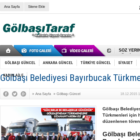
RIZA KAY
Ana Sayfa
Sitene Ekle
ANKARA V
Gölbaşı’nd
Cemal Gürs
Samet Kesk
FAİZ ORAN
OLİMPİK 
SÖZ YERİ
TÜRKİYE (T
SPOR KLU
Mikail Arı
GÖLBAŞI GÜNCEL
ANKARA GÜNCEL
TÜRKİYE GÜNCEL
SİYASET
RECEP TA
ODABAŞI’N
Gölbaşı Belediyesi Bayırbucak Türkme
KADIN AİLE
Gölbaşı Be
İNCEK PAR
»
Ana Sayfa
»
Gölbaşı Güncel
18.12.2015 1
Gölbaşı Belediye
Türkmenleri için 
düzenlenen tören i
Gölbaşı Bele