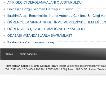
ATIK GEÇİCİ DEPOLAMA ALANI OLUŞTURULDU
Gölbaşı'na özgü Seğmen Derneği kuruluyor
İbrahim Ateş; “Beceriksizle, İhanet Arasında Çok İnce Bir Çizgi Var
ÖĞRENCİLER SIFIR ATIK GETİRME MERKEZİ’NDE HEM EĞLE
ÖĞRENCİLER ÇEVRE TEMİZLİĞİNE DİKKAT ÇEKTİ
ODABAŞI VATANDAŞLARLA BAYRAMLAŞTI
İbrahim Ateş'ten bayram mesajı
|
Künye
eğitim haberleri
Tüm Hakları Saklıdır © 2008 Gölbaşı Taraf
| İzinsiz ve kaynak gösterilmeden yayınla
Tel : 0312 484 23 84 0541 200 20 19 0533 966 12 89 | Faks : 485 04 53 |
Haber Yazılımı