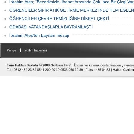
İbrahim Ateş; “Beceriksizle, İhanet Arasında Çok İnce Bir Çizgi Var
ÖĞRENCİLER SIFIR ATIK GETİRME MERKEZİ’NDE HEM EĞLE
ÖĞRENCİLER ÇEVRE TEMİZLİĞİNE DİKKAT ÇEKTİ
ODABAŞI VATANDAŞLARLA BAYRAMLAŞTI
İbrahim Ateş'ten bayram mesajı
|
Künye
eğitim haberleri
Tüm Hakları Saklıdır © 2008 Gölbaşı Taraf
| İzinsiz ve kaynak gösterilmeden yayınla
Tel : 0312 484 23 84 0541 200 20 19 0533 966 12 89 | Faks : 485 04 53 |
Haber Yazılımı