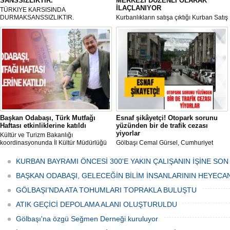
SANSSIZLIKTIR.
MERKEZİ DÜZENLİ OLARAK
İLAÇLANIYOR
TÜRKIYE KARSISINDA
DURMAKSANSSIZLIKTIR.
Kurbanlıkların satışa çıktığı Kurban Satış
ve Kesim Merkezi, haşere ve
mikropların önüne geçilmesi amacıyla
her gün Gölbaşı Belediyesi ekipleri
tarafından düzenli olarak ilaçlanıyor.
Başkan Odabaşı, Türk Mutfağı
Esnaf şikâyetçi! Otopark sorunu
Haftası etkinliklerine katıldı
yüzünden bir de trafik cezası
yiyorlar
Kültür ve Turizm Bakanlığı
koordinasyonunda İl Kültür Müdürlüğü
Gölbaşı Cemal Gürsel, Cumhuriyet
tarafından düzenlenen "Türk Mutfağı
Caddesi ve ara sokaklarda işyeri
Haftası" etkinlikleri Ankara'da devam
bulunan esnaf ve alışverişe gelen
KURBAN BAYRAMI ÖNCESİ 300'E YAKIN ÇALIŞANIN İŞİNE SON
ediyor.
vatandaşlar park cezaları yüzünden
canından bezdi.
BAŞKAN ODABAŞI, GELECEĞİN BİLİM İNSANLARININ HEYECA
GÖLBAŞI’NDA ATA TOHUMLARI TOPRAKLA BULUŞTU
ATIK GEÇİCİ DEPOLAMA ALANI OLUŞTURULDU
Gölbaşı'na özgü Seğmen Derneği kuruluyor