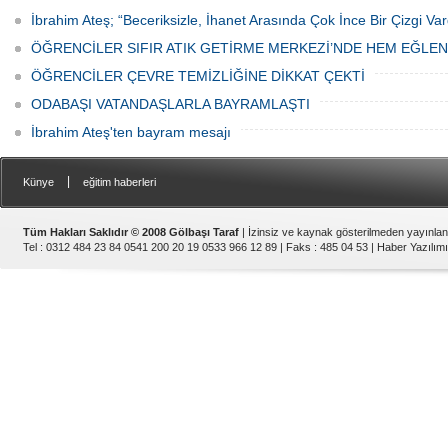
İbrahim Ateş; “Beceriksizle, İhanet Arasında Çok İnce Bir Çizgi Var
ÖĞRENCİLER SIFIR ATIK GETİRME MERKEZİ’NDE HEM EĞLE
ÖĞRENCİLER ÇEVRE TEMİZLİĞİNE DİKKAT ÇEKTİ
ODABAŞI VATANDAŞLARLA BAYRAMLAŞTI
İbrahim Ateş'ten bayram mesajı
|
Künye
eğitim haberleri
Tüm Hakları Saklıdır © 2008 Gölbaşı Taraf
| İzinsiz ve kaynak gösterilmeden yayınla
Tel : 0312 484 23 84 0541 200 20 19 0533 966 12 89 | Faks : 485 04 53 |
Haber Yazılımı