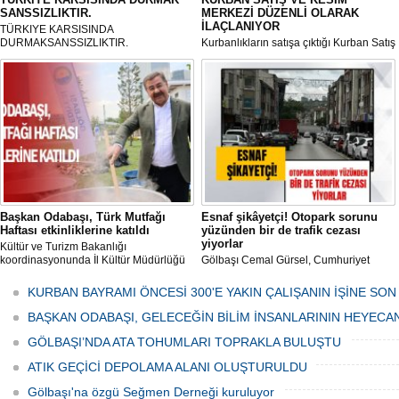
SANSSIZLIKTIR.
MERKEZİ DÜZENLİ OLARAK
İLAÇLANIYOR
TÜRKIYE KARSISINDA
DURMAKSANSSIZLIKTIR.
Kurbanlıkların satışa çıktığı Kurban Satış
ve Kesim Merkezi, haşere ve
mikropların önüne geçilmesi amacıyla
her gün Gölbaşı Belediyesi ekipleri
tarafından düzenli olarak ilaçlanıyor.
Başkan Odabaşı, Türk Mutfağı
Esnaf şikâyetçi! Otopark sorunu
Haftası etkinliklerine katıldı
yüzünden bir de trafik cezası
yiyorlar
Kültür ve Turizm Bakanlığı
koordinasyonunda İl Kültür Müdürlüğü
Gölbaşı Cemal Gürsel, Cumhuriyet
tarafından düzenlenen "Türk Mutfağı
Caddesi ve ara sokaklarda işyeri
Haftası" etkinlikleri Ankara'da devam
bulunan esnaf ve alışverişe gelen
KURBAN BAYRAMI ÖNCESİ 300'E YAKIN ÇALIŞANIN İŞİNE SON
ediyor.
vatandaşlar park cezaları yüzünden
canından bezdi.
BAŞKAN ODABAŞI, GELECEĞİN BİLİM İNSANLARININ HEYECA
GÖLBAŞI’NDA ATA TOHUMLARI TOPRAKLA BULUŞTU
ATIK GEÇİCİ DEPOLAMA ALANI OLUŞTURULDU
Gölbaşı'na özgü Seğmen Derneği kuruluyor