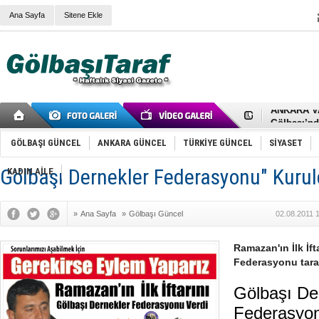
Ana Sayfa
Sitene Ekle
RIZA KAY
ANKARA V
Gölbaşı’nd
Cemal Gürs
Samet Kesk
GÖLBAŞI GÜNCEL
ANKARA GÜNCEL
TÜRKİYE GÜNCEL
SİYASET
FAİZ ORAN
OLİMPİK 
Gölbaşı Dernekler Federasyonu" Kurul
KADIN AİLE
SÖZ YERİ
TÜRKİYE (T
SPOR KLU
»
Ana Sayfa
»
Gölbaşı Güncel
02.08.2011 
Mikail Arı
RECEP TA
ODABAŞI’N
Ramazan'ın İlk İft
Gölbaşı Be
Federasyonu taraf
İNCEK PAR
Gölbaşı De
Federasyon