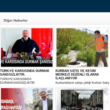
Diğer Haberler
TÜRKiYE KARSISINDA DURMAK
KURBAN SATIŞ VE KESİM
SANSSIZLIKTIR.
MERKEZİ DÜZENLİ OLARAK
İLAÇLANIYOR
TÜRKIYE KARSISINDA
DURMAKSANSSIZLIKTIR.
Kurbanlıkların satışa çıktığı Kurban Satış
ve Kesim Merkezi, haşere ve
mikropların önüne geçilmesi amacıyla
her gün Gölbaşı Belediyesi ekipleri
tarafından düzenli olarak ilaçlanıyor.