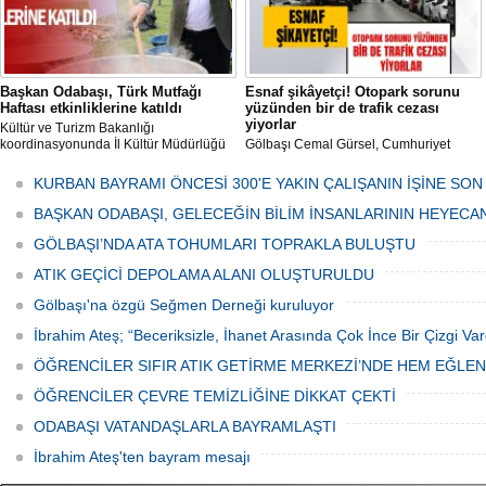
Başkan Odabaşı, Türk Mutfağı
Esnaf şikâyetçi! Otopark sorunu
Haftası etkinliklerine katıldı
yüzünden bir de trafik cezası
yiyorlar
Kültür ve Turizm Bakanlığı
koordinasyonunda İl Kültür Müdürlüğü
Gölbaşı Cemal Gürsel, Cumhuriyet
tarafından düzenlenen "Türk Mutfağı
Caddesi ve ara sokaklarda işyeri
Haftası" etkinlikleri Ankara'da devam
bulunan esnaf ve alışverişe gelen
KURBAN BAYRAMI ÖNCESİ 300'E YAKIN ÇALIŞANIN İŞİNE SON
ediyor.
vatandaşlar park cezaları yüzünden
canından bezdi.
BAŞKAN ODABAŞI, GELECEĞİN BİLİM İNSANLARININ HEYECA
GÖLBAŞI’NDA ATA TOHUMLARI TOPRAKLA BULUŞTU
ATIK GEÇİCİ DEPOLAMA ALANI OLUŞTURULDU
Gölbaşı'na özgü Seğmen Derneği kuruluyor
İbrahim Ateş; “Beceriksizle, İhanet Arasında Çok İnce Bir Çizgi Var
ÖĞRENCİLER SIFIR ATIK GETİRME MERKEZİ’NDE HEM EĞLE
ÖĞRENCİLER ÇEVRE TEMİZLİĞİNE DİKKAT ÇEKTİ
ODABAŞI VATANDAŞLARLA BAYRAMLAŞTI
İbrahim Ateş'ten bayram mesajı