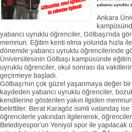
yabancı uyruklu ö
Ankara Üniv
kampüsünde
yabancı uyruklu öğrenciler, Gölbaşı'nda görd
memnun. Eğitim kenti olma yolunda hızla il
dönemde yabancı uyruklu öğrencilerinde gö
Üniversitesinin Gölbaşı kampüsünde eğitim
uyruklu öğrenciler, okul sonrası da vakitleri
geçirmeye başladı.
Gölbaşı'nın çok güzel yaşanmaya değer bir
kaydeden yabancı uyruklu öğrenciler, bozuk 
kendilerine gösterilen yakın ilgiden memnun
belirttiler. Berat Karagöz isimli vatandaş is
öğrencilerle yakından ilgilenerek, öğrencile
Belediyespor'un Yeniyol spor ile yapılacak ol