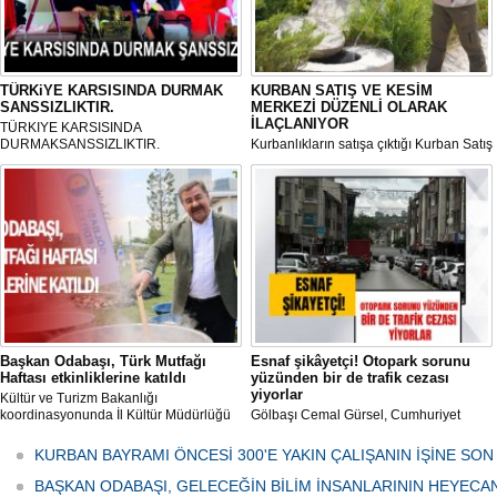
TÜRKiYE KARSISINDA DURMAK
KURBAN SATIŞ VE KESİM
SANSSIZLIKTIR.
MERKEZİ DÜZENLİ OLARAK
İLAÇLANIYOR
TÜRKIYE KARSISINDA
DURMAKSANSSIZLIKTIR.
Kurbanlıkların satışa çıktığı Kurban Satış
ve Kesim Merkezi, haşere ve
mikropların önüne geçilmesi amacıyla
her gün Gölbaşı Belediyesi ekipleri
tarafından düzenli olarak ilaçlanıyor.
Başkan Odabaşı, Türk Mutfağı
Esnaf şikâyetçi! Otopark sorunu
Haftası etkinliklerine katıldı
yüzünden bir de trafik cezası
yiyorlar
Kültür ve Turizm Bakanlığı
koordinasyonunda İl Kültür Müdürlüğü
Gölbaşı Cemal Gürsel, Cumhuriyet
tarafından düzenlenen "Türk Mutfağı
Caddesi ve ara sokaklarda işyeri
Haftası" etkinlikleri Ankara'da devam
bulunan esnaf ve alışverişe gelen
KURBAN BAYRAMI ÖNCESİ 300'E YAKIN ÇALIŞANIN İŞİNE SON
ediyor.
vatandaşlar park cezaları yüzünden
canından bezdi.
BAŞKAN ODABAŞI, GELECEĞİN BİLİM İNSANLARININ HEYECA