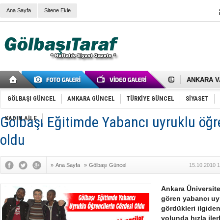
Ana Sayfa
Sitene Ekle
RIZA KAY
ANKARA V
Gölbaşı’nd
Cemal Gürs
GÖLBAŞI GÜNCEL
ANKARA GÜNCEL
TÜRKİYE GÜNCEL
SİYASET
Samet Kesk
FAİZ ORAN
Gölbaşı Eğitimde Yabancı uyruklu öğre
KADIN AİLE
OLİMPİK 
SÖZ YERİ
oldu
TÜRKİYE (T
SPOR KLU
Mikail Arı
»
Ana Sayfa
»
Gölbaşı Güncel
15.10.2010 1
RECEP TA
ODABAŞI’N
Gölbaşı Be
Ankara Üniversit
İNCEK PAR
gören yabancı uyr
gördükleri ilgide
yolunda hızla il