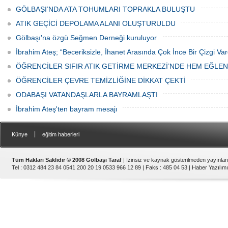
GÖLBAŞI’NDA ATA TOHUMLARI TOPRAKLA BULUŞTU
ATIK GEÇİCİ DEPOLAMA ALANI OLUŞTURULDU
Gölbaşı'na özgü Seğmen Derneği kuruluyor
İbrahim Ateş; “Beceriksizle, İhanet Arasında Çok İnce Bir Çizgi Var
ÖĞRENCİLER SIFIR ATIK GETİRME MERKEZİ’NDE HEM EĞLE
ÖĞRENCİLER ÇEVRE TEMİZLİĞİNE DİKKAT ÇEKTİ
ODABAŞI VATANDAŞLARLA BAYRAMLAŞTI
İbrahim Ateş'ten bayram mesajı
|
Künye
eğitim haberleri
Tüm Hakları Saklıdır © 2008 Gölbaşı Taraf
| İzinsiz ve kaynak gösterilmeden yayınla
Tel : 0312 484 23 84 0541 200 20 19 0533 966 12 89 | Faks : 485 04 53 |
Haber Yazılımı