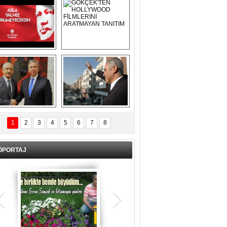
Asla Yalnız 
GÖKÇEK'TEN 
Yürümeyeceksin 
HOLLYWOOD 
Uzun Adam
FİLMLERİNİ 
ARATMAYAN 
TANITIM
L İÇERİ ZÜBÜK!
ERCAN ŞİMŞEK 
GÖLBAŞI'NDA 
1
2
3
4
5
6
7
8
KASIRGA ETKİSİ 
YARATTI !
ÖPORTAJ
Teşrik tekbiri nedir? Ne anlama gelir?
Kurban Bayramının arefe günü sabah
namazından itibaren bayramın