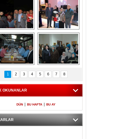
Gölbaşı GAZZE 
Kaymakamlıktan 
İÇİN YÜRÜDÜ
iftar yemeği
aymakamlıktan 
NERGÜL 
iftar yemeği
YILDIRIM SEÇİM 
1
2
3
4
5
6
7
8
BÜROSUNU AÇTI
K OKUNANLAR
|
|
DÜN
BU HAFTA
BU AY
ZARLAR