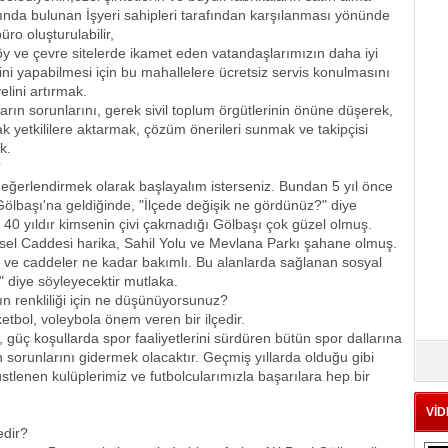
ında bulunan İşyeri sahipleri tarafından karşılanması yönünde
ro oluşturulabilir,
y ve çevre sitelerde ikamet eden vatandaşlarımızın daha iyi
rini yapabilmesi için bu mahallelere ücretsiz servis konulmasını
lini artırmak.
ların sorunlarını, gerek sivil toplum örgütlerinin önüne düşerek,
ak yetkililere aktarmak, çözüm önerileri sunmak ve takipçisi
k.
?
değerlendirmek olarak başlayalım isterseniz. Bundan 5 yıl önce
Gölbaşı'na geldiğinde, "İlçede değişik ne gördünüz?" diye
 40 yıldır kimsenin çivi çakmadığı Gölbaşı çok güzel olmuş.
rsel Caddesi harika, Sahil Yolu ve Mevlana Parkı şahane olmuş.
ar ve caddeler ne kadar bakımlı. Bu alanlarda sağlanan sosyal
 diye söyleyecektir mutlaka.
tın renkliliği için ne düşünüyorsunuz?
etbol, voleybola önem veren bir ilçedir.
 güç koşullarda spor faaliyetlerini sürdüren bütün spor dallarına
sorunlarını gidermek olacaktır. Geçmiş yıllarda olduğu gibi
stlenen kulüplerimiz ve futbolcularımızla başarılara hep bir
VİD
edir?