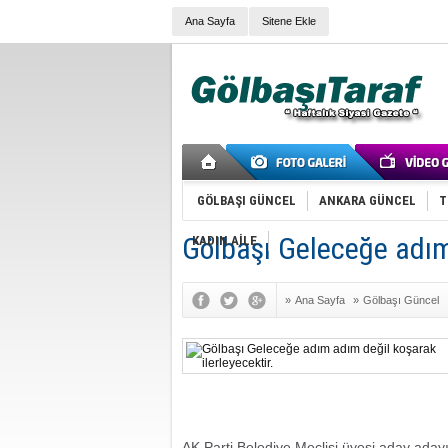
Ana Sayfa
Sitene Ekle
GÖLBAŞI GÜNCEL
ANKARA GÜNCEL
T
Gölbaşı Geleceğe adım 
KADIN AİLE
»
Ana Sayfa
»
Gölbaşı Güncel
AK Parti Belediye Meclisi üyesi aday ada