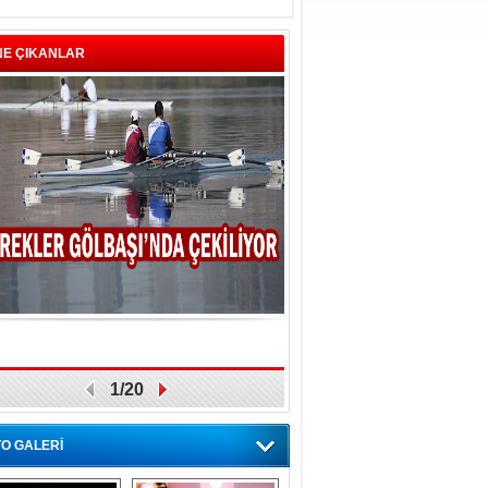
NE ÇIKANLAR
1/20
O GALERİ