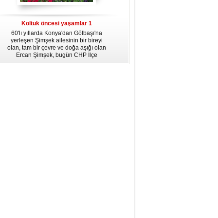
dördüncü gününün ikindi namazına
kadar, yirmiüç farz namazının
arkasından birer defa teşrik tekbiri
Koltuk öncesi yaşamlar 1
getirmeyi unutmayın.
60'lı yıllarda Konya'dan Gölbaşı'na
yerleşen Şimşek ailesinin bir bireyi
olan, tam bir çevre ve doğa aşığı olan
Ercan Şimşek, bugün CHP İlçe
Başkanlığı yaptığı Gölbaşı'nda yaşam
hikayesiyle herkese örnek oluyor.