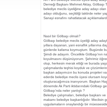
Derneği Başkanı Mehmet Aktay, Gölbaşı Ta
belediye meclis üyeliğine aday adayı olan
adayı olduğunu, seçildiği taktirde neler ya
Sanayi esnafını rahatlatacak açıklamalar
Nasıl bir Gölbaşı olmalı?
Gölbaşı belediye meclis üyeliği aday adaylı
yıllara dayanan, yani esnaflık yıllarıma 
günlerde kafama koymuştum. Bugünde bu d
Şimdi de adayım. Öncelikle Gölbaşı'nın na
koyulmasını düşünüyorum. Şehrimiz öğrenci
olup, herkesin merak ettiği ve burada yaş
çalışmalarda teşhisi koyduk ve çözümlerini,
başkan adayımızın bu konuda projeleri var.
ederde belediye meclis üyesi olursam koy
oluşturacağımıza inanıyorum. Başkan Haşl
dönemde Ak Parti iktidarındaki Gölbaşı ge
Gölbaşı'nda neler yanlıştı ?
Belediye çalışmaları, belediye başkanı ve 
makamı belediye başkanlığıdır. Meclisin g
uygulamaların onaylandığı bir müessesidir.