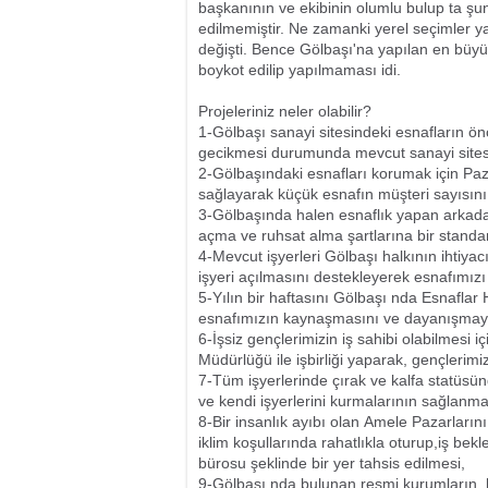
başkanının ve ekibinin olumlu bulup ta ş
edilmemiştir. Ne zamanki yerel seçimler ya
değişti. Bence Gölbaşı'na yapılan en büyük 
boykot edilip yapılmaması idi.
Projeleriniz neler olabilir?
1-Gölbaşı sanayi sitesindeki esnafların ö
gecikmesi durumunda mevcut sanayi sitesin
2-Gölbaşındaki esnafları korumak için Paza
sağlayarak küçük esnafın müşteri sayısını
3-Gölbaşında halen esnaflık yapan arkad
açma ve ruhsat alma şartlarına bir standar
4-Mevcut işyerleri Gölbaşı halkının ihtiyac
işyeri açılmasını destekleyerek esnafımız
5-Yılın bir haftasını Gölbaşı nda Esnaflar H
esnafımızın kaynaşmasını ve dayanışmay
6-İşsiz gençlerimizin iş sahibi olabilmesi
Müdürlüğü ile işbirliği yaparak, gençlerimi
7-Tüm işyerlerinde çırak ve kalfa statüsü
ve kendi işyerlerini kurmalarının sağlanma
8-Bir insanlık ayıbı olan Amele Pazarlar
iklim koşullarında rahatlıkla oturup,iş bek
bürosu şeklinde bir yer tahsis edilmesi,
9-Gölbaşı nda bulunan resmi kurumların, be