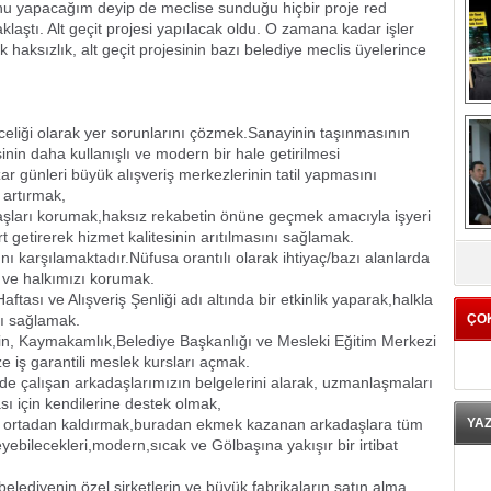
unu yapacağım deyip de meclise sunduğu hiçbir proje red
klaştı. Alt geçit projesi yapılacak oldu. O zamana kadar işler
haksızlık, alt geçit projesinin bazı belediye meclis üyelerince
nceliği olarak yer sorunlarını çözmek.Sanayinin taşınmasının
in daha kullanışlı ve modern bir hale getirilmesi
r günleri büyük alışveriş merkezlerinin tatil yapmasını
 artırmak,
aşları korumak,haksız rekabetin önüne geçmek amacıyla işyeri
t getirerek hizmet kalitesinin arıtılmasını sağlamak.
K
ını karşılamaktadır.Nüfusa orantılı olarak ihtiyaç/bazı alanlarda
ı ve halkımızı korumak.
aftası ve Alışveriş Şenliği adı altında bir etkinlik yaparak,halkla
ı sağlamak.
ÇO
 için, Kaymakamlık,Belediye Başkanlığı ve Mesleki Eğitim Merkezi
ze iş garantili meslek kursları açmak.
nde çalışan arkadaşlarımızın belgelerini alarak, uzmanlaşmaları
sı için kendilerine destek olmak,
ını ortadan kaldırmak,buradan ekmek kazanan arkadaşlara tüm
YA
leyebilecekleri,modern,sıcak ve Gölbaşına yakışır bir irtibat
lediyenin,özel şirketlerin ve büyük fabrikaların satın alma