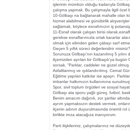
işlerinin mümkün olduğu kadarıyla Gölbaş
çalışma yapmak. Bu çalışmayla ilgili özel bü
10-Gölbaşı na bağlanarak mahalle olan kö
hizmet alabilmesi ve günübirlik alışverişle
sağlamak, böylece esnafımızın iş potansiye
11-Esnaf olarak çalışan birisi olarak,esnaf
gerekse esnaflarımızla ortak kararlar alar
olmak için elimden gelen çabayı sarf etme
Geçen 5 yıllık süreci değerlendirir misiniz
Sorunuza Gölbaşı'nın kazanılmış 5 yılını 
ilçemizden ayrılan bir Gölbaşılı'ya bugün 
sorsak, "Parklar, caddeler ne güzel olmuş.
Asfaltlanmış ve ışıklandırılmış. Cemal Gü
Eğitime yapılan katkılar ise apayrı. Parkl
imkanlar halkımızın kullanımına sunulmuş"
Spor, sivil toplum örgütleri ve sosyal haya
Gölbaşı ata sporu yağlı güreş, futbol, bask
Benim amacım dağınık, zor şartlar altında,
ayrım yapmaksızın destek vermek, onların 
ilçenin adının duyurulmasında önemli rol ü
birlikte imza atacağıza inanıyorum.
Parti ilişkileriniz, çalışmalarınız ne düzeyd