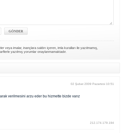
er veya imalar, inançlara saldırı içeren, imla kuralları ile yazılmamış,
arflerle yazılmış yorumlar onaylanmamaktadır.
02 Şubat 2009 Pazartesi 10:51
çarak verilmesini arzu eder bu hizmette bizde varız
212.174.179.194