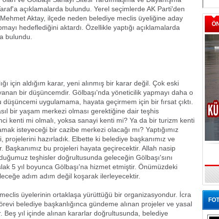
raf'a açıklamalarda bulundu. Yerel seçimlerde AK Parti'den
 Mehmet Aktay, ilçede neden belediye meclis üyeliğine aday
Ö
pmayı hedeflediğini aktardı. Özellikle yaptığı açıklamalarda
da bulundu.
ğı için aldığım karar, yeni alınmış bir karar değil. Çok eski
dayanan bir düşüncemdir. Gölbaşı'nda yöneticilik yapmayı daha o
üşüncemi uygulamama, hayata geçirmem için bir fırsat çıktı.
sıl bir yaşam merkezi olması gerektiğine dair teşhis
 kenti mi olmalı, yoksa sanayi kenti mi? Ya da bir turizm kenti
amak isteyeceği bir cazibe merkezi olacağı mı? Yaptığımız
 projelerini hazırladık. Elbette ki belediye başkanımız ve
 Başkanımız bu projeleri hayata geçirecektir. Allah nasip
duğumuz teşhisler doğrultusunda geleceğin Gölbaşı'sını
ak 5 yıl boyunca Gölbaşı'na hizmet etmiştir. Önümüzdeki
leceğe adım adım değil koşarak ilerleyecektir.
meclis üyelerinin ortaklaşa yürüttüğü bir organizasyondur. İcra
FOT
örevi belediye başkanlığınca gündeme alınan projeler ve yasal
 Beş yıl içinde alınan kararlar doğrultusunda, belediye