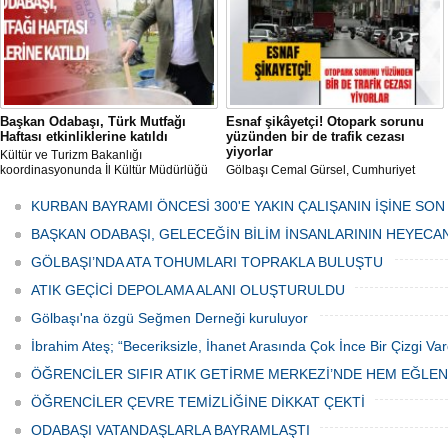
Başkan Odabaşı, Türk Mutfağı
Esnaf şikâyetçi! Otopark sorunu
Haftası etkinliklerine katıldı
yüzünden bir de trafik cezası
yiyorlar
Kültür ve Turizm Bakanlığı
koordinasyonunda İl Kültür Müdürlüğü
Gölbaşı Cemal Gürsel, Cumhuriyet
tarafından düzenlenen "Türk Mutfağı
Caddesi ve ara sokaklarda işyeri
Haftası" etkinlikleri Ankara'da devam
bulunan esnaf ve alışverişe gelen
KURBAN BAYRAMI ÖNCESİ 300'E YAKIN ÇALIŞANIN İŞİNE SON
ediyor.
vatandaşlar park cezaları yüzünden
canından bezdi.
BAŞKAN ODABAŞI, GELECEĞİN BİLİM İNSANLARININ HEYECA
GÖLBAŞI’NDA ATA TOHUMLARI TOPRAKLA BULUŞTU
ATIK GEÇİCİ DEPOLAMA ALANI OLUŞTURULDU
Gölbaşı'na özgü Seğmen Derneği kuruluyor
İbrahim Ateş; “Beceriksizle, İhanet Arasında Çok İnce Bir Çizgi Var
ÖĞRENCİLER SIFIR ATIK GETİRME MERKEZİ’NDE HEM EĞLE
ÖĞRENCİLER ÇEVRE TEMİZLİĞİNE DİKKAT ÇEKTİ
ODABAŞI VATANDAŞLARLA BAYRAMLAŞTI