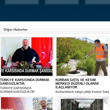
Diğer Haberler
TÜRKiYE KARSISINDA DURMAK
KURBAN SATIŞ VE KESİM
SANSSIZLIKTIR.
MERKEZİ DÜZENLİ OLARAK
İLAÇLANIYOR
TÜRKIYE KARSISINDA
DURMAKSANSSIZLIKTIR.
Kurbanlıkların satışa çıktığı Kurban Satış
ve Kesim Merkezi, haşere ve
mikropların önüne geçilmesi amacıyla
her gün Gölbaşı Belediyesi ekipleri
tarafından düzenli olarak ilaçlanıyor.