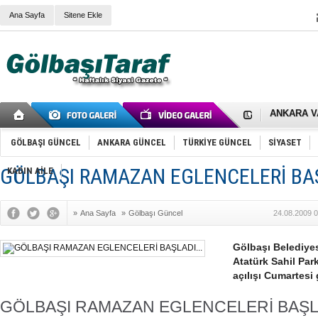
Ana Sayfa
Sitene Ekle
RIZA KAY
ANKARA V
Gölbaşı’nd
Cemal Gürs
Samet Kesk
GÖLBAŞI GÜNCEL
ANKARA GÜNCEL
TÜRKİYE GÜNCEL
SİYASET
FAİZ ORAN
OLİMPİK 
GÖLBAŞI RAMAZAN EGLENCELERİ BAŞ
KADIN AİLE
SÖZ YERİ
TÜRKİYE (T
SPOR KLU
»
Ana Sayfa
»
Gölbaşı Güncel
24.08.2009 0
Mikail Arı
RECEP TA
ODABAŞI’N
Gölbaşı Belediyes
Gölbaşı Be
Atatürk Sahil Par
İNCEK PAR
açılışı Cumartesi
GÖLBAŞI RAMAZAN EGLENCELERİ BAŞL