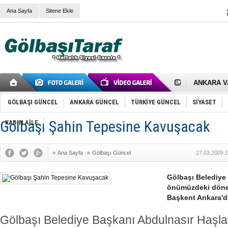
Ana Sayfa
Sitene Ekle
RIZA KAY
ANKARA V
Gölbaşı’nd
Cemal Gürs
Samet Kesk
GÖLBAŞI GÜNCEL
ANKARA GÜNCEL
TÜRKİYE GÜNCEL
SİYASET
FAİZ ORAN
OLİMPİK 
Gölbaşı Şahin Tepesine Kavuşacak
KADIN AİLE
SÖZ YERİ
TÜRKİYE (T
SPOR KLU
»
Ana Sayfa
»
Gölbaşı Güncel
27.03.2009 1
Mikail Arı
RECEP TA
ODABAŞI’N
Gölbaşı Belediye
Gölbaşı Be
önümüzdeki dönem
İNCEK PAR
Başkent Ankara'd
Gölbaşı Belediye Başkanı Abdulnasır Haşl