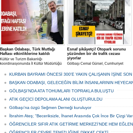
mikropların önüne geçilmesi amacıyla
her gün Gölbaşı Belediyesi ekipleri
tarafından düzenli olarak ilaçlanıyor.
Başkan Odabaşı, Türk Mutfağı
Esnaf şikâyetçi! Otopark sorunu
Haftası etkinliklerine katıldı
yüzünden bir de trafik cezası
yiyorlar
Kültür ve Turizm Bakanlığı
koordinasyonunda İl Kültür Müdürlüğü
Gölbaşı Cemal Gürsel, Cumhuriyet
tarafından düzenlenen "Türk Mutfağı
Caddesi ve ara sokaklarda işyeri
Haftası" etkinlikleri Ankara'da devam
bulunan esnaf ve alışverişe gelen
KURBAN BAYRAMI ÖNCESİ 300'E YAKIN ÇALIŞANIN İŞİNE SON
ediyor.
vatandaşlar park cezaları yüzünden
canından bezdi.
BAŞKAN ODABAŞI, GELECEĞİN BİLİM İNSANLARININ HEYECA
GÖLBAŞI’NDA ATA TOHUMLARI TOPRAKLA BULUŞTU
ATIK GEÇİCİ DEPOLAMA ALANI OLUŞTURULDU
Gölbaşı'na özgü Seğmen Derneği kuruluyor
İbrahim Ateş; “Beceriksizle, İhanet Arasında Çok İnce Bir Çizgi Var
ÖĞRENCİLER SIFIR ATIK GETİRME MERKEZİ’NDE HEM EĞLE
ÖĞRENCİLER ÇEVRE TEMİZLİĞİNE DİKKAT ÇEKTİ