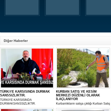
Diğer Haberler
TÜRKiYE KARSISINDA DURMAK
KURBAN SATIŞ VE KESİM
SANSSIZLIKTIR.
MERKEZİ DÜZENLİ OLARAK
İLAÇLANIYOR
TÜRKIYE KARSISINDA
DURMAKSANSSIZLIKTIR.
Kurbanlıkların satışa çıktığı Kurban Satış
ve Kesim Merkezi, haşere ve