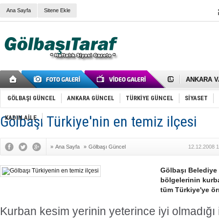
Ana Sayfa
Sitene Ekle
RIZA KAY
ANKARA V
Gölbaşı’nd
Cemal Gürs
GÖLBAŞI GÜNCEL
ANKARA GÜNCEL
TÜRKİYE GÜNCEL
SİYASET
Samet Kesk
FAİZ ORAN
Gölbaşı Türkiye'nin en temiz ilçesi
OLİMPİK 
KADIN AİLE
SÖZ YERİ
TÜRKİYE (T
SPOR KLU
»
Ana Sayfa
»
Gölbaşı Güncel
12.12.2008 1
Mikail Arı
RECEP TA
Gölbaşı Belediye
ODABAŞI’N
Gölbaşı Be
bölgelerinin kur
İNCEK PAR
tüm Türkiye'ye ö
Kurban kesim yerinin yeterince iyi olmadığı 