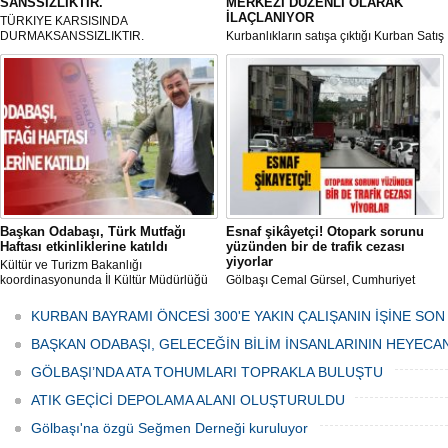
SANSSIZLIKTIR.
MERKEZİ DÜZENLİ OLARAK
İLAÇLANIYOR
TÜRKIYE KARSISINDA
DURMAKSANSSIZLIKTIR.
Kurbanlıkların satışa çıktığı Kurban Satış
ve Kesim Merkezi, haşere ve
mikropların önüne geçilmesi amacıyla
her gün Gölbaşı Belediyesi ekipleri
tarafından düzenli olarak ilaçlanıyor.
Başkan Odabaşı, Türk Mutfağı
Esnaf şikâyetçi! Otopark sorunu
Haftası etkinliklerine katıldı
yüzünden bir de trafik cezası
yiyorlar
Kültür ve Turizm Bakanlığı
koordinasyonunda İl Kültür Müdürlüğü
Gölbaşı Cemal Gürsel, Cumhuriyet
tarafından düzenlenen "Türk Mutfağı
Caddesi ve ara sokaklarda işyeri
Haftası" etkinlikleri Ankara'da devam
bulunan esnaf ve alışverişe gelen
KURBAN BAYRAMI ÖNCESİ 300'E YAKIN ÇALIŞANIN İŞİNE SON
ediyor.
vatandaşlar park cezaları yüzünden
canından bezdi.
BAŞKAN ODABAŞI, GELECEĞİN BİLİM İNSANLARININ HEYECA
GÖLBAŞI’NDA ATA TOHUMLARI TOPRAKLA BULUŞTU
ATIK GEÇİCİ DEPOLAMA ALANI OLUŞTURULDU
Gölbaşı'na özgü Seğmen Derneği kuruluyor