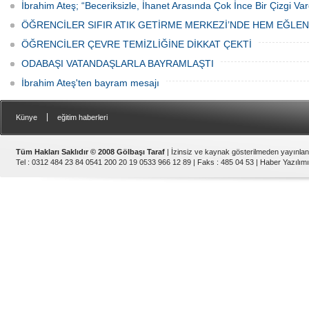
İbrahim Ateş; “Beceriksizle, İhanet Arasında Çok İnce Bir Çizgi Var
ÖĞRENCİLER SIFIR ATIK GETİRME MERKEZİ’NDE HEM EĞLE
ÖĞRENCİLER ÇEVRE TEMİZLİĞİNE DİKKAT ÇEKTİ
ODABAŞI VATANDAŞLARLA BAYRAMLAŞTI
İbrahim Ateş'ten bayram mesajı
|
Künye
eğitim haberleri
Tüm Hakları Saklıdır © 2008 Gölbaşı Taraf
| İzinsiz ve kaynak gösterilmeden yayınla
Tel : 0312 484 23 84 0541 200 20 19 0533 966 12 89 | Faks : 485 04 53 |
Haber Yazılımı