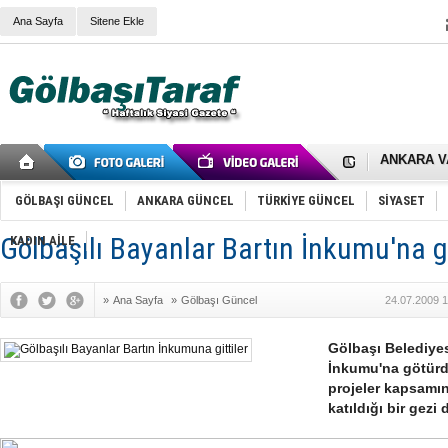
Ana Sayfa
Sitene Ekle
RIZA KAY
ANKARA V
Gölbaşı’nd
Cemal Gürs
Samet Kesk
GÖLBAŞI GÜNCEL
ANKARA GÜNCEL
TÜRKİYE GÜNCEL
SİYASET
FAİZ ORAN
OLİMPİK 
Gölbaşılı Bayanlar Bartın İnkumu'na gi
KADIN AİLE
SÖZ YERİ
TÜRKİYE (T
SPOR KLU
»
Ana Sayfa
»
Gölbaşı Güncel
24.07.2009 1
Mikail Arı
RECEP TA
ODABAŞI’N
Gölbaşı Belediyes
Gölbaşı Be
İnkumu'na götürd
İNCEK PAR
projeler kapsamı
katıldığı bir gezi