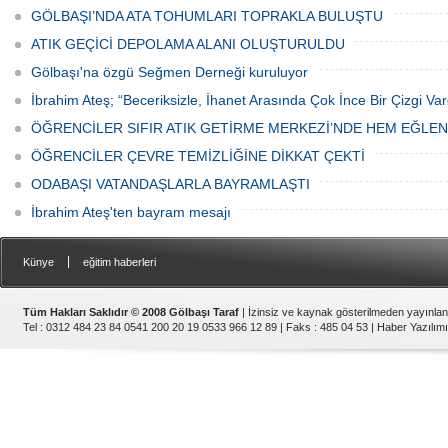
GÖLBAŞI’NDA ATA TOHUMLARI TOPRAKLA BULUŞTU
ATIK GEÇİCİ DEPOLAMA ALANI OLUŞTURULDU
Gölbaşı'na özgü Seğmen Derneği kuruluyor
İbrahim Ateş; “Beceriksizle, İhanet Arasında Çok İnce Bir Çizgi Var
ÖĞRENCİLER SIFIR ATIK GETİRME MERKEZİ’NDE HEM EĞLE
ÖĞRENCİLER ÇEVRE TEMİZLİĞİNE DİKKAT ÇEKTİ
ODABAŞI VATANDAŞLARLA BAYRAMLAŞTI
İbrahim Ateş'ten bayram mesajı
|
Künye
eğitim haberleri
Tüm Hakları Saklıdır © 2008 Gölbaşı Taraf
| İzinsiz ve kaynak gösterilmeden yayınla
Tel : 0312 484 23 84 0541 200 20 19 0533 966 12 89 | Faks : 485 04 53 |
Haber Yazılımı