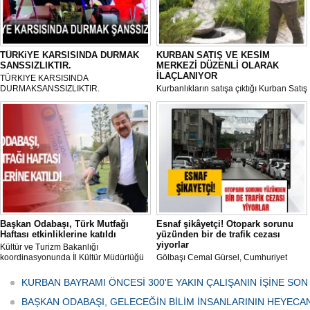
TÜRKiYE KARSISINDA DURMAK
KURBAN SATIŞ VE KESİM
SANSSIZLIKTIR.
MERKEZİ DÜZENLİ OLARAK
İLAÇLANIYOR
TÜRKIYE KARSISINDA
DURMAKSANSSIZLIKTIR.
Kurbanlıkların satışa çıktığı Kurban Satış
ve Kesim Merkezi, haşere ve
mikropların önüne geçilmesi amacıyla
her gün Gölbaşı Belediyesi ekipleri
tarafından düzenli olarak ilaçlanıyor.
Başkan Odabaşı, Türk Mutfağı
Esnaf şikâyetçi! Otopark sorunu
Haftası etkinliklerine katıldı
yüzünden bir de trafik cezası
yiyorlar
Kültür ve Turizm Bakanlığı
koordinasyonunda İl Kültür Müdürlüğü
Gölbaşı Cemal Gürsel, Cumhuriyet
tarafından düzenlenen "Türk Mutfağı
Caddesi ve ara sokaklarda işyeri
Haftası" etkinlikleri Ankara'da devam
bulunan esnaf ve alışverişe gelen
KURBAN BAYRAMI ÖNCESİ 300'E YAKIN ÇALIŞANIN İŞİNE SON
ediyor.
vatandaşlar park cezaları yüzünden
canından bezdi.
BAŞKAN ODABAŞI, GELECEĞİN BİLİM İNSANLARININ HEYECA