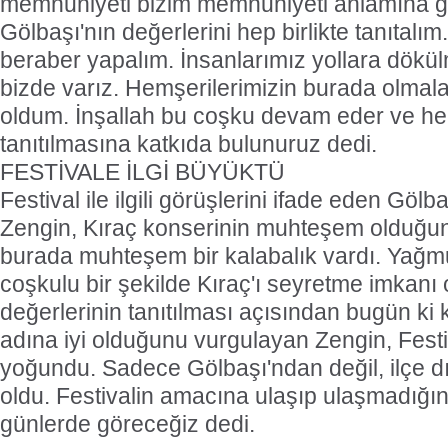
memnuniyeti bizim memnuniyeti anlamına geli
Gölbaşı'nın değerlerini hep birlikte tanıtal
beraber yapalım. İnsanlarımız yollara dökü
bizde varız. Hemşerilerimizin burada olmal
oldum. İnşallah bu coşku devam eder ve he
tanıtılmasına katkıda bulunuruz dedi.
FESTİVALE İLGİ BÜYÜKTÜ
Festival ile ilgili görüşlerini ifade eden Gö
Zengin, Kıraç konserinin muhteşem olduğun
burada muhteşem bir kalabalık vardı. Yağ
coşkulu bir şekilde Kıraç'ı seyretme imkanı o
değerlerinin tanıtılması açısından bugün ki 
adına iyi olduğunu vurgulayan Zengin, Festi
yoğundu. Sadece Gölbaşı'ndan değil, ilçe d
oldu. Festivalin amacına ulaşıp ulaşmadığını
günlerde göreceğiz dedi.