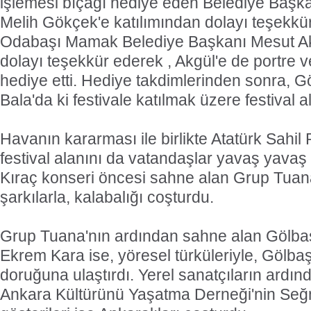
işlemesi bıçağı hediye eden Belediye Başk
Melih Gökçek'e katılımından dolayı teşekkür
Odabaşı Mamak Belediye Başkanı Mesut Akg
dolayı teşekkür ederek , Akgül'e de portre v
hediye etti. Hediye takdimlerinden sonra, G
Bala'da ki festivale katılmak üzere festival a
Havanın kararması ile birlikte Atatürk Sahi
festival alanını da vatandaşlar yavaş yava
Kıraç konseri öncesi sahne alan Grup Tuana
şarkılarla, kalabalığı coşturdu.
Grup Tuana'nın ardından sahne alan Gölbaşı
Ekrem Kara ise, yöresel türküleriyle, Gölbaş
doruğuna ulaştırdı. Yerel sanatçıların ardı
Ankara Kültürünü Yaşatma Derneği'nin Seğ