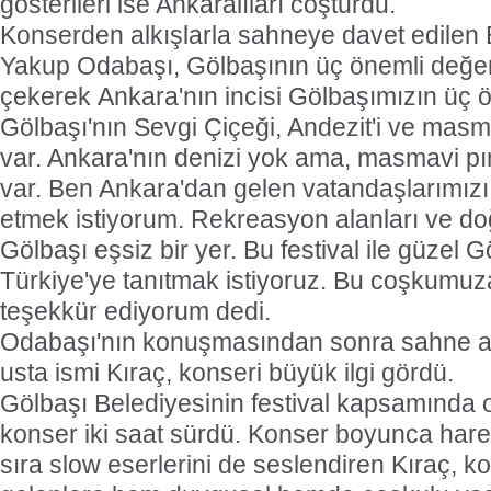
gösterileri ise Ankaralıları coşturdu.
Konserden alkışlarla sahneye davet edilen
Yakup Odabaşı, Gölbaşının üç önemli değer
çekerek Ankara'nın incisi Gölbaşımızın üç ö
Gölbaşı'nın Sevgi Çiçeği, Andezit'i ve mas
var. Ankara'nın denizi yok ama, masmavi pır
var. Ben Ankara'dan gelen vatandaşlarımızı
etmek istiyorum. Rekreasyon alanları ve doğa
Gölbaşı eşsiz bir yer. Bu festival ile güzel 
Türkiye'ye tanıtmak istiyoruz. Bu coşkumuz
teşekkür ediyorum dedi.
Odabaşı'nın konuşmasından sonra sahne a
usta ismi Kıraç, konseri büyük ilgi gördü.
Gölbaşı Belediyesinin festival kapsamında 
konser iki saat sürdü. Konser boyunca harek
sıra slow eserlerini de seslendiren Kıraç, 