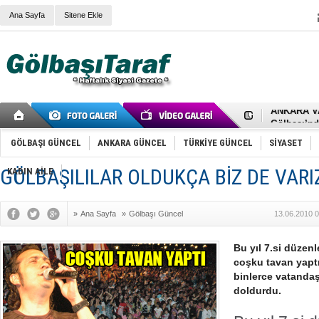
Ana Sayfa
Sitene Ekle
RIZA KAY
ANKARA V
Gölbaşı’nd
Cemal Gürs
Samet Kesk
GÖLBAŞI GÜNCEL
ANKARA GÜNCEL
TÜRKİYE GÜNCEL
SİYASET
FAİZ ORAN
OLİMPİK 
GÖLBAŞILILAR OLDUKÇA BİZ DE VARIZ
KADIN AİLE
SÖZ YERİ
TÜRKİYE (T
SPOR KLU
»
Ana Sayfa
»
Gölbaşı Güncel
13.06.2010 0
Mikail Arı
RECEP TA
ODABAŞI’N
Bu yıl 7.si düzen
Gölbaşı Be
coşku tavan yaptı
İNCEK PAR
binlerce vatandaş 
doldurdu.