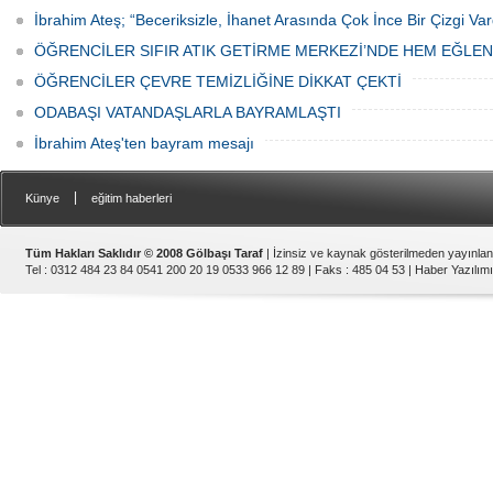
İbrahim Ateş; “Beceriksizle, İhanet Arasında Çok İnce Bir Çizgi Var
ÖĞRENCİLER SIFIR ATIK GETİRME MERKEZİ’NDE HEM EĞLE
ÖĞRENCİLER ÇEVRE TEMİZLİĞİNE DİKKAT ÇEKTİ
ODABAŞI VATANDAŞLARLA BAYRAMLAŞTI
İbrahim Ateş'ten bayram mesajı
|
Künye
eğitim haberleri
Tüm Hakları Saklıdır © 2008 Gölbaşı Taraf
| İzinsiz ve kaynak gösterilmeden yayınla
Tel : 0312 484 23 84 0541 200 20 19 0533 966 12 89 | Faks : 485 04 53 |
Haber Yazılımı