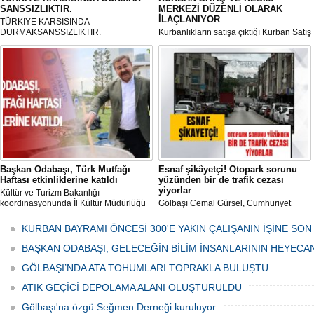
SANSSIZLIKTIR.
MERKEZİ DÜZENLİ OLARAK
İLAÇLANIYOR
TÜRKIYE KARSISINDA
DURMAKSANSSIZLIKTIR.
Kurbanlıkların satışa çıktığı Kurban Satış
ve Kesim Merkezi, haşere ve
mikropların önüne geçilmesi amacıyla
her gün Gölbaşı Belediyesi ekipleri
tarafından düzenli olarak ilaçlanıyor.
Başkan Odabaşı, Türk Mutfağı
Esnaf şikâyetçi! Otopark sorunu
Haftası etkinliklerine katıldı
yüzünden bir de trafik cezası
yiyorlar
Kültür ve Turizm Bakanlığı
koordinasyonunda İl Kültür Müdürlüğü
Gölbaşı Cemal Gürsel, Cumhuriyet
tarafından düzenlenen "Türk Mutfağı
Caddesi ve ara sokaklarda işyeri
Haftası" etkinlikleri Ankara'da devam
bulunan esnaf ve alışverişe gelen
KURBAN BAYRAMI ÖNCESİ 300'E YAKIN ÇALIŞANIN İŞİNE SON
ediyor.
vatandaşlar park cezaları yüzünden
canından bezdi.
BAŞKAN ODABAŞI, GELECEĞİN BİLİM İNSANLARININ HEYECA
GÖLBAŞI’NDA ATA TOHUMLARI TOPRAKLA BULUŞTU
ATIK GEÇİCİ DEPOLAMA ALANI OLUŞTURULDU
Gölbaşı'na özgü Seğmen Derneği kuruluyor