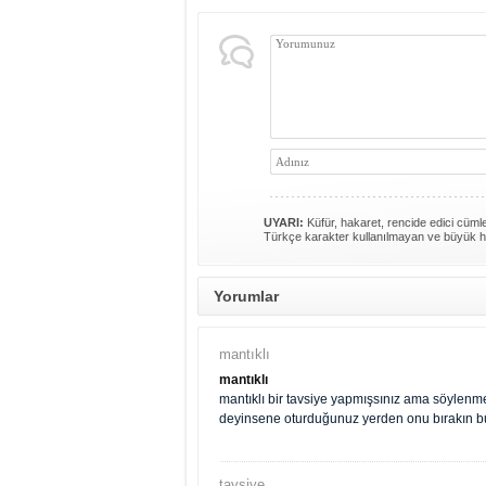
UYARI:
Küfür, hakaret, rencide edici cümlel
Türkçe karakter kullanılmayan ve büyük h
Yorumlar
mantıklı
mantıklı
mantıklı bir tavsiye yapmışsınız ama söylen
deyinsene oturduğunuz yerden onu bırakın bu
tavsiye