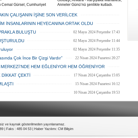
Gölbaşı, Ankara - Karşıyaka Mahallesi,
ı Cemal Gürsel, Cumhuriyet
Anneler Günü’nü şenlikle kutladı.
 ve ara sokaklarda işyeri
Mahalle muhtarı Gülay Candemir’in
 esnaf ve alışverişe gelen
öncülüğünde düzenlenen 1. Karşıyaka
AKIN ÇALIŞANIN İŞİNE SON VERİLCEK
şlar park cezaları yüzünden
mahallesi şenliği anneler günü etkinliği
06 Mayıs 2024 Pazartesi 15:47
LİM İNSANLARININ HEYECANINA ORTAK OLDU
an bezdi.
06 Mayıs 2024 Pazartesi 15:31
PRAKLA BULUŞTU
02 Mayıs 2024 Perşembe 17:43
LUŞTURULDU
02 Mayıs 2024 Perşembe 11:44
ruluyor
02 Mayıs 2024 Perşembe 11:35
asında Çok İnce Bir Çizgi Vardır”
22 Nisan 2024 Pazartesi 20:27
E MERKEZİ’NDE HEM EĞLENİYOR HEM ÖĞRENİYOR
20 Nisan 2024 Cumartesi 15:26
 DİKKAT ÇEKTİ
17 Nisan 2024 Çarşamba 15:05
MLAŞTI
15 Nisan 2024 Pazartesi 16:12
10 Nisan 2024 Çarşamba 19:53
nsiz ve kaynak gösterilmeden yayınlanamaz.
89 | Faks : 485 04 53 |
Haber Yazılımı
:
CM Bilişim