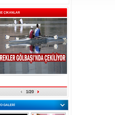
NE ÇIKANLAR
1/20
O GALERİ