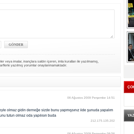
er veya imalar, inançlara saldırı içeren, imla kuralları ile yazılmamış,
K
arflerle yazılmış yorumlar onaylanmamaktadır.
ÇO
06 Ağustos 2009 Perşembe 14:51
meyle olmaz gidin derneğe sizde bunu yapmışsınız iide şunuda yapalım
nu tutun olmaz oda yapılısın buda
YA
212.175.135.202
06 Ağustos 2009 Perşembe 09:56