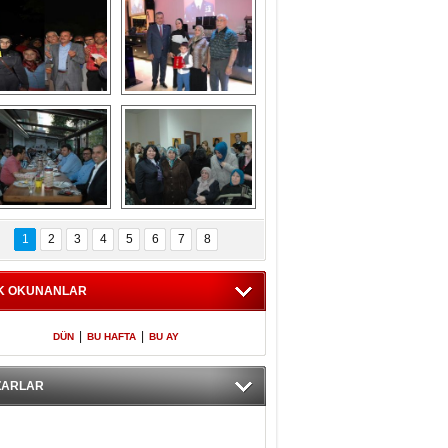
Gölbaşı GAZZE 
Kaymakamlıktan 
İÇİN YÜRÜDÜ
iftar yemeği
aymakamlıktan 
NERGÜL 
iftar yemeği
YILDIRIM SEÇİM 
1
2
3
4
5
6
7
8
BÜROSUNU AÇTI
K OKUNANLAR
|
|
DÜN
BU HAFTA
BU AY
ZARLAR