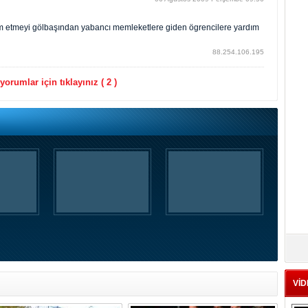
dım etmeyi gölbaşından yabancı memleketlere giden ögrencilere yardım
88.254.106.195
orumlar için tıklayınız ( 2 )
VİD