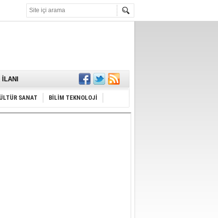
KARŞILANDI
İLANI
ldı
or
Hayrı
ÜLTÜR SANAT
BİLİM TEKNOLOJİ
MAMALIDIR.
nda
RDI!