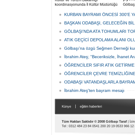
Kültür ve Turizm Bakanlığı
koordinasyonunda İl Kültür Müdürlüğü
Gölbaş
tarafından düzenlenen "Türk Mutfağı
Caddesi
Haftası" etkinlikleri Ankara'da devam
bulunan
KURBAN BAYRAMI ÖNCESİ 300'E Y
ediyor.
vatanda
BAŞKAN ODABAŞI, GELECEĞİN Bİ
canınd
GÖLBAŞI’NDA ATA TOHUMLARI TO
ATIK GEÇİCİ DEPOLAMA ALANI O
Gölbaşı'na özgü Seğmen Derneği ku
İbrahim Ateş; “Beceriksizle, İhanet Ar
ÖĞRENCİLER SIFIR ATIK GETİRM
ÖĞRENCİLER ÇEVRE TEMİZLİĞİNE
ODABAŞI VATANDAŞLARLA BAYRA
İbrahim Ateş'ten bayram mesajı
|
Künye
eğitim haberleri
Tüm Hakları Saklıdır © 2008 Gölbaşı Taraf
| İzi
Tel : 0312 484 23 84 0541 200 20 19 0533 966 12 