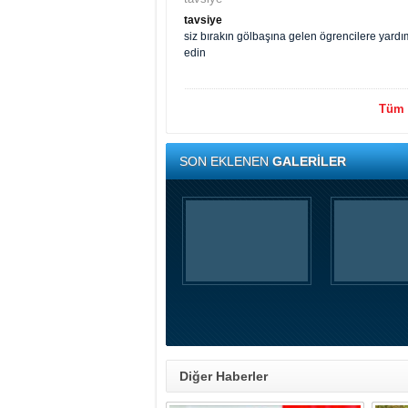
tavsiye
siz bırakın gölbaşına gelen ögrencilere yar
edin
Tüm y
SON EKLENEN
GALERİLER
Diğer Haberler