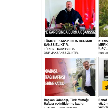
TÜRKiYE KARSISINDA DURMAK
KURBA
SANSSIZLIKTIR.
MERK
İLAÇL
TÜRKIYE KARSISINDA
DURMAKSANSSIZLIKTIR.
Kurbanl
ve Kes
mikrop
her gün
tarafın
Başkan Odabaşı, Türk Mutfağı
Esnaf 
Haftası etkinliklerine katıldı
yüzünd
yiyorl