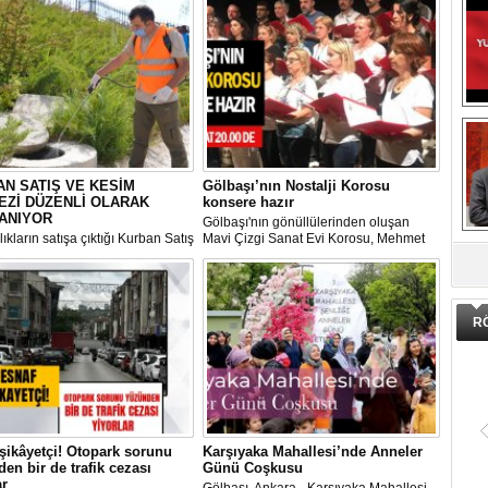
N SATIŞ VE KESİM
Gölbaşı’nın Nostalji Korosu
EZİ DÜZENLİ OLARAK
konsere hazır
ANIYOR
Gölbaşı'nın gönüllülerinden oluşan
ıkların satışa çıktığı Kurban Satış
Mavi Çizgi Sanat Evi Korosu, Mehmet
DA
im Merkezi, haşere ve
Akif Ersoy Kültür Merkezi’nde vereceği
ların önüne geçilmesi amacıyla
konsere hızır.
 Gölbaşı Belediyesi ekipleri
dan düzenli olarak ilaçlanıyor.
R
şikâyetçi! Otopark sorunu
Karşıyaka Mahallesi’nde Anneler
en bir de trafik cezası
Günü Coşkusu
ar