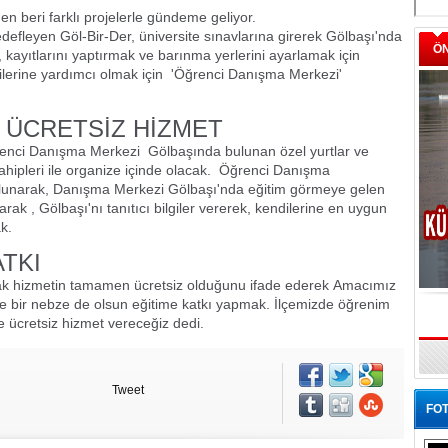
en beri farklı projelerle gündeme geliyor.
defleyen Göl-Bir-Der, üniversite sınavlarına girerek Gölbaşı'nda
Ö
 kayıtlarını yaptırmak ve barınma yerlerini ayarlamak için
ilerine yardımcı olmak için
'Öğrenci Danışma Merkezi'
 ÜCRETSİZ HİZMET
ğrenci Danışma Merkezi
Gölbaşında bulunan özel yurtlar ve
ahipleri ile organize içinde olacak.
Öğrenci Danışma
olunarak, Danışma Merkezi Gölbaşı'nda eğitim görmeye gelen
arak , Gölbaşı'nı tanıtıcı bilgiler vererek, kendilerine en uygun
k.
ATKI
ak hizmetin tamamen ücretsiz olduğunu ifade ederek Amacımız
ve bir nebze de olsun eğitime katkı yapmak. İlçemizde öğrenim
 ücretsiz hizmet vereceğiz dedi.
Tweet
FOT