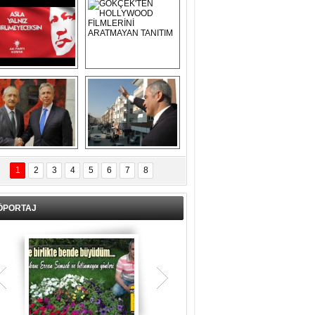
Asla Yalnız 
GÖKÇEK'TEN 
Yürümeyeceksin 
HOLLYWOOD 
Uzun Adam
FİLMLERİNİ 
ARATMAYAN 
TANITIM
L İÇERİ ZÜBÜK!
ERCAN ŞİMŞEK 
GÖLBAŞI'NDA 
1
2
3
4
5
6
7
8
KASIRGA ETKİSİ 
YARATTI !
ÖPORTAJ
Teşrik tekbiri nedir? Ne anlama gelir?
Kurban Bayramının arefe günü sabah
namazından itibaren bayramın