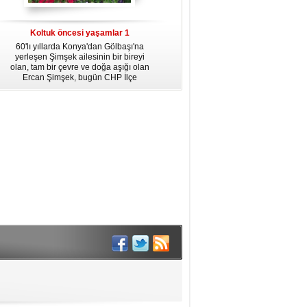
dördüncü gününün ikindi namazına
kadar, yirmiüç farz namazının
arkasından birer defa teşrik tekbiri
Koltuk öncesi yaşamlar 1
getirmeyi unutmayın.
60'lı yıllarda Konya'dan Gölbaşı'na
yerleşen Şimşek ailesinin bir bireyi
olan, tam bir çevre ve doğa aşığı olan
Ercan Şimşek, bugün CHP İlçe
Başkanlığı yaptığı Gölbaşı'nda yaşam
hikayesiyle herkese örnek oluyor.