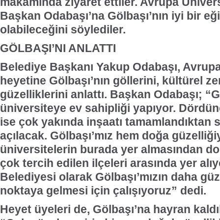
makamında ziyaret ettiler. Avrupa Üniversi
Başkan Odabaşı’na Gölbaşı’nın iyi bir eğ
olabileceğini söylediler.
GÖLBAŞI’NI ANLATTI
Belediye Başkanı Yakup Odabaşı, Avrupa Ü
heyetine Gölbaşı’nın göllerini, kültürel ze
güzelliklerini anlattı. Başkan Odabaşı; 
üniversiteye ev sahipliği yapıyor. Dördü
ise çok yakında inşaatı tamamlandıktan 
açılacak. Gölbaşı’mız hem doğa güzelliğ
üniversitelerin burada yer almasından do
çok tercih edilen ilçeleri arasında yer alı
Belediyesi olarak Gölbaşı’mızın daha güze
noktaya gelmesi için çalışıyoruz” dedi.
Heyet üyeleri de, Gölbaşı’na hayran kaldık