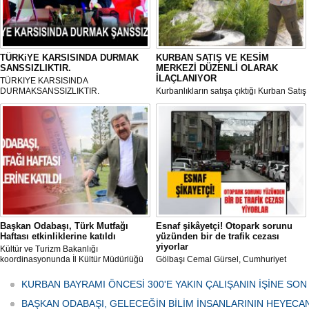
TÜRKiYE KARSISINDA DURMAK
KURBAN SATIŞ VE KESİM
SANSSIZLIKTIR.
MERKEZİ DÜZENLİ OLARAK
İLAÇLANIYOR
TÜRKIYE KARSISINDA
DURMAKSANSSIZLIKTIR.
Kurbanlıkların satışa çıktığı Kurban Satış
ve Kesim Merkezi, haşere ve
mikropların önüne geçilmesi amacıyla
her gün Gölbaşı Belediyesi ekipleri
tarafından düzenli olarak ilaçlanıyor.
Başkan Odabaşı, Türk Mutfağı
Esnaf şikâyetçi! Otopark sorunu
Haftası etkinliklerine katıldı
yüzünden bir de trafik cezası
yiyorlar
Kültür ve Turizm Bakanlığı
koordinasyonunda İl Kültür Müdürlüğü
Gölbaşı Cemal Gürsel, Cumhuriyet
tarafından düzenlenen "Türk Mutfağı
Caddesi ve ara sokaklarda işyeri
Haftası" etkinlikleri Ankara'da devam
bulunan esnaf ve alışverişe gelen
KURBAN BAYRAMI ÖNCESİ 300'E YAKIN ÇALIŞANIN İŞİNE SON
ediyor.
vatandaşlar park cezaları yüzünden
canından bezdi.
BAŞKAN ODABAŞI, GELECEĞİN BİLİM İNSANLARININ HEYECA