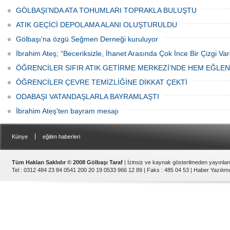
GÖLBAŞI’NDA ATA TOHUMLARI TOPRAKLA BULUŞTU
ATIK GEÇİCİ DEPOLAMA ALANI OLUŞTURULDU
Gölbaşı'na özgü Seğmen Derneği kuruluyor
İbrahim Ateş; “Beceriksizle, İhanet Arasında Çok İnce Bir Çizgi Var
ÖĞRENCİLER SIFIR ATIK GETİRME MERKEZİ’NDE HEM EĞLE
ÖĞRENCİLER ÇEVRE TEMİZLİĞİNE DİKKAT ÇEKTİ
ODABAŞI VATANDAŞLARLA BAYRAMLAŞTI
İbrahim Ateş'ten bayram mesajı
|
Künye
eğitim haberleri
Tüm Hakları Saklıdır © 2008 Gölbaşı Taraf
| İzinsiz ve kaynak gösterilmeden yayınla
Tel : 0312 484 23 84 0541 200 20 19 0533 966 12 89 | Faks : 485 04 53 |
Haber Yazılımı