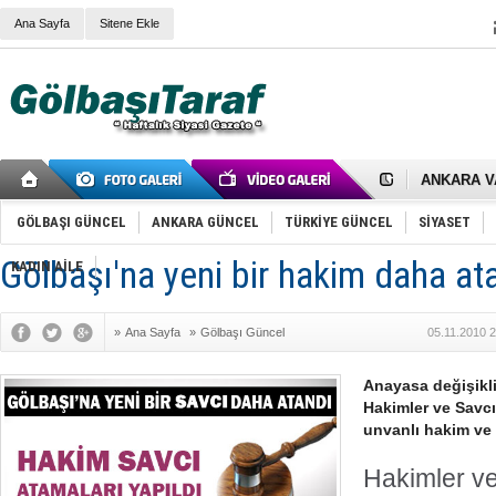
Ana Sayfa
Sitene Ekle
RIZA KAY
ANKARA V
Gölbaşı’nd
Cemal Gürs
GÖLBAŞI GÜNCEL
ANKARA GÜNCEL
TÜRKİYE GÜNCEL
SİYASET
Samet Kesk
FAİZ ORAN
Gölbaşı'na yeni bir hakim daha at
OLİMPİK 
KADIN AİLE
SÖZ YERİ
TÜRKİYE (T
SPOR KLU
»
Ana Sayfa
»
Gölbaşı Güncel
05.11.2010 
Mikail Arı
RECEP TA
ODABAŞI’N
Anayasa değişikl
Gölbaşı Be
Hakimler ve Savc
İNCEK PAR
unvanlı hakim ve 
Hakimler v