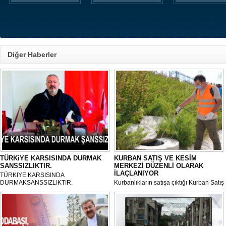
Diğer Haberler
TÜRKiYE KARSISINDA DURMAK
KURBAN SATIŞ VE KESİM
SANSSIZLIKTIR.
MERKEZİ DÜZENLİ OLARAK
İLAÇLANIYOR
TÜRKIYE KARSISINDA
DURMAKSANSSIZLIKTIR.
Kurbanlıkların satışa çıktığı Kurban Satış
ve Kesim Merkezi, haşere ve
mikropların önüne geçilmesi amacıyla
her gün Gölbaşı Belediyesi ekipleri
tarafından düzenli olarak ilaçlanıyor.