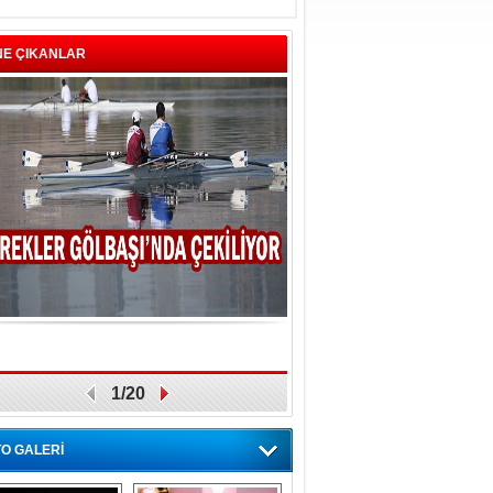
NE ÇIKANLAR
1/20
O GALERİ