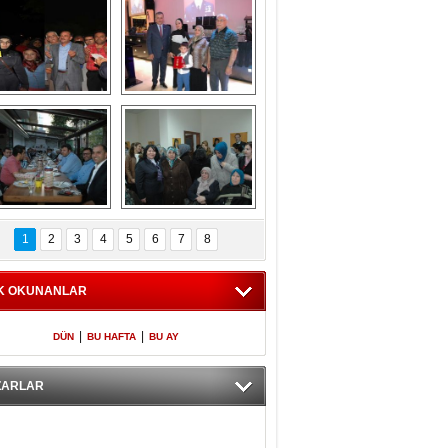
Gölbaşı GAZZE 
Kaymakamlıktan 
İÇİN YÜRÜDÜ
iftar yemeği
aymakamlıktan 
NERGÜL 
iftar yemeği
YILDIRIM SEÇİM 
1
2
3
4
5
6
7
8
BÜROSUNU AÇTI
K OKUNANLAR
|
|
DÜN
BU HAFTA
BU AY
ZARLAR