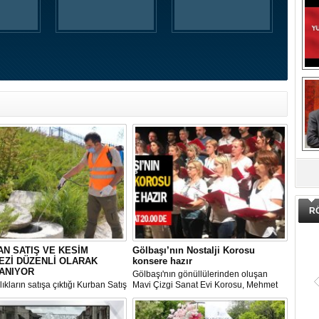
DA
R
N SATIŞ VE KESİM
Gölbaşı’nın Nostalji Korosu
EZİ DÜZENLİ OLARAK
konsere hazır
ANIYOR
Gölbaşı'nın gönüllülerinden oluşan
ıkların satışa çıktığı Kurban Satış
Mavi Çizgi Sanat Evi Korosu, Mehmet
im Merkezi, haşere ve
Akif Ersoy Kültür Merkezi’nde vereceği
ların önüne geçilmesi amacıyla
konsere hızır.
 Gölbaşı Belediyesi ekipleri