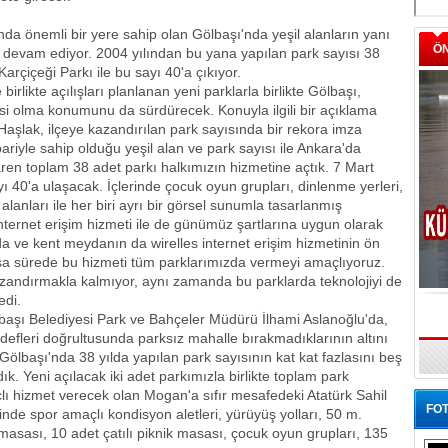
nda önemli bir yere sahip olan Gölbaşı'nda yeşil alanların yanı
Ö
 devam ediyor. 2004 yılından bu yana yapılan park sayısı 38
arçiçeği Parkı ile bu sayı 40'a çıkıyor.
rlikte açılışları planlanan yeni parklarla birlikte Gölbaşı,
si olma konumunu da sürdürecek. Konuyla ilgili bir açıklama
aşlak, ilçeye kazandırılan park sayısında bir rekora imza
tibariyle sahip olduğu yeşil alan ve park sayısı ile Ankara'da
aren toplam 38 adet parkı halkımızın hizmetine açtık. 7 Mart
yı 40'a ulaşacak. İçlerinde çocuk oyun grupları, dinlenme yerleri,
 alanları ile her biri ayrı bir görsel sunumla tasarlanmış
internet erişim hizmeti ile de günümüz şartlarına uygun olarak
 ve kent meydanın da wirelles internet erişim hizmetinin ön
ısa sürede bu hizmeti tüm parklarımızda vermeyi amaçlıyoruz.
azandırmakla kalmıyor, aynı zamanda bu parklarda teknolojiyi de
edi.
Gölbaşı Belediyesi Park ve Bahçeler Müdürü İlhami Aslanoğlu'da,
edefleri doğrultusunda parksız mahalle bırakmadıklarının altını
Gölbaşı'nda 38 yılda yapılan park sayısının kat kat fazlasını beş
ık. Yeni açılacak iki adet parkımızla birlikte toplam park
ı hizmet verecek olan Mogan'a sıfır mesafedeki Atatürk Sahil
FOT
sinde spor amaçlı kondisyon aletleri, yürüyüş yolları, 50 m.
masası, 10 adet çatılı piknik masası, çocuk oyun grupları, 135