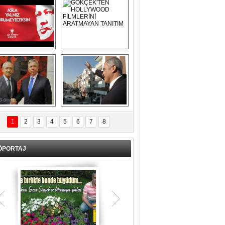
Asla Yalnız 
GÖKÇEK'TEN 
Yürümeyeceksin 
HOLLYWOOD 
Uzun Adam
FİLMLERİNİ 
ARATMAYAN 
TANITIM
L İÇERİ ZÜBÜK!
ERCAN ŞİMŞEK 
GÖLBAŞI'NDA 
1
2
3
4
5
6
7
8
KASIRGA ETKİSİ 
YARATTI !
ÖPORTAJ
Teşrik tekbiri nedir? Ne anlama gelir?
Kurban Bayramının arefe günü sabah
namazından itibaren bayramın