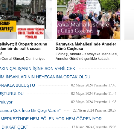
dan düzenli olarak ilaçlanıyor.
şikâyetçi! Otopark sorunu
Karşıyaka Mahallesi’nde Anneler
en bir de trafik cezası
Günü Coşkusu
ar
Gölbaşı, Ankara - Karşıyaka Mahallesi,
ı Cemal Gürsel, Cumhuriyet
Anneler Günü’nü şenlikle kutladı.
 ve ara sokaklarda işyeri
Mahalle muhtarı Gülay Candemir’in
 esnaf ve alışverişe gelen
öncülüğünde düzenlenen 1. Karşıyaka
AKIN ÇALIŞANIN İŞİNE SON VERİLCEK
şlar park cezaları yüzünden
mahallesi şenliği anneler günü etkinliği
06 Mayıs 2024 Pazartesi 15:47
LİM İNSANLARININ HEYECANINA ORTAK OLDU
an bezdi.
06 Mayıs 2024 Pazartesi 15:31
PRAKLA BULUŞTU
02 Mayıs 2024 Perşembe 17:43
LUŞTURULDU
02 Mayıs 2024 Perşembe 11:44
ruluyor
02 Mayıs 2024 Perşembe 11:35
asında Çok İnce Bir Çizgi Vardır”
22 Nisan 2024 Pazartesi 20:27
E MERKEZİ’NDE HEM EĞLENİYOR HEM ÖĞRENİYOR
20 Nisan 2024 Cumartesi 15:26
 DİKKAT ÇEKTİ
17 Nisan 2024 Çarşamba 15:05