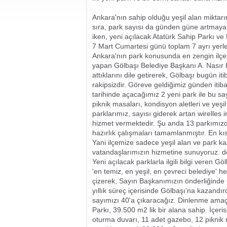
Ankara'nın sahip olduğu yeşil alan miktarı
sıra, park sayısı da günden güne artmaya
iken, yeni açılacak Atatürk Sahip Parkı ve K
7 Mart Cumartesi günü toplam 7 ayrı yerle bi
Ankara'nın park konusunda en zengin ilçe
yapan Gölbaşı Belediye Başkanı A. Nasır H
attıklarını dile getirerek, Gölbaşı bugün i
rakipsizdir. Göreve geldiğimiz günden itib
tarihinde açacağımız 2 yeni park ile bu sa
piknik masaları, kondisyon aletleri ve yeşil
parklarımız, sayısı giderek artan wirelles 
hizmet vermektedir. Şu anda 13 parkımızda
hazırlık çalışmaları tamamlanmıştır. En k
Yani ilçemize sadece yeşil alan ve park k
vatandaşlarımızın hizmetine sunuyoruz. d
Yeni açılacak parklarla ilgili bilgi veren 
'en temiz, en yeşil, en çevreci belediye' h
çizerek, Sayın Başkanımızın önderliğinde 
yıllık süreç içerisinde Gölbaşı'na kazandırd
sayımızı 40'a çıkaracağız. Dinlenme amaçl
Parkı, 39.500 m2 lik bir alana sahip. İçeri
oturma duvarı, 11 adet gazebo, 12 piknik 