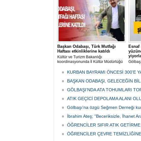
tarafın
Başkan Odabaşı, Türk Mutfağı
Esnaf 
Haftası etkinliklerine katıldı
yüzünd
yiyorl
Kültür ve Turizm Bakanlığı
koordinasyonunda İl Kültür Müdürlüğü
Gölbaş
tarafından düzenlenen "Türk Mutfağı
Caddesi
Haftası" etkinlikleri Ankara'da devam
bulunan
KURBAN BAYRAMI ÖNCESİ 300'E Y
ediyor.
vatanda
BAŞKAN ODABAŞI, GELECEĞİN Bİ
canınd
GÖLBAŞI’NDA ATA TOHUMLARI TO
ATIK GEÇİCİ DEPOLAMA ALANI O
Gölbaşı'na özgü Seğmen Derneği ku
İbrahim Ateş; “Beceriksizle, İhanet Ar
ÖĞRENCİLER SIFIR ATIK GETİRM
ÖĞRENCİLER ÇEVRE TEMİZLİĞİNE