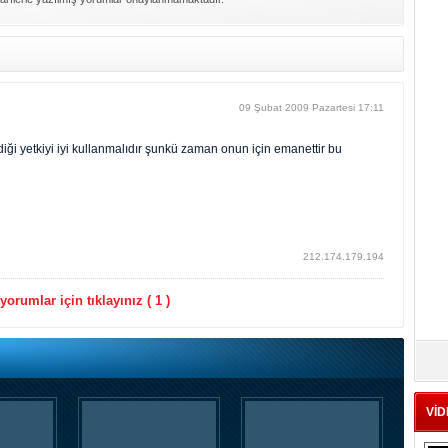
09 Şubat 2009 Pazartesi 17:11
ği yetkiyi iyi kullanmalıdır şunkü zaman onun için emanettir bu
212.174.179.194
orumlar için tıklayınız ( 1 )
VİD