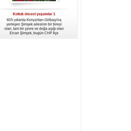
dördüncü gününün ikindi namazına
kadar, yirmiüç farz namazının
arkasından birer defa teşrik tekbiri
Koltuk öncesi yaşamlar 1
getirmeyi unutmayın.
60'lı yıllarda Konya'dan Gölbaşı'na
yerleşen Şimşek ailesinin bir bireyi
olan, tam bir çevre ve doğa aşığı olan
Ercan Şimşek, bugün CHP İlçe
Başkanlığı yaptığı Gölbaşı'nda yaşam
hikayesiyle herkese örnek oluyor.