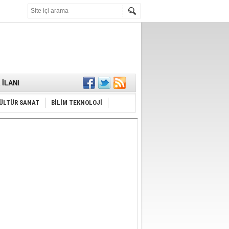
KARŞILANDI
İLANI
ldı
or
Hayrı
ÜLTÜR SANAT
BİLİM TEKNOLOJİ
MAMALIDIR.
nda
RDI!