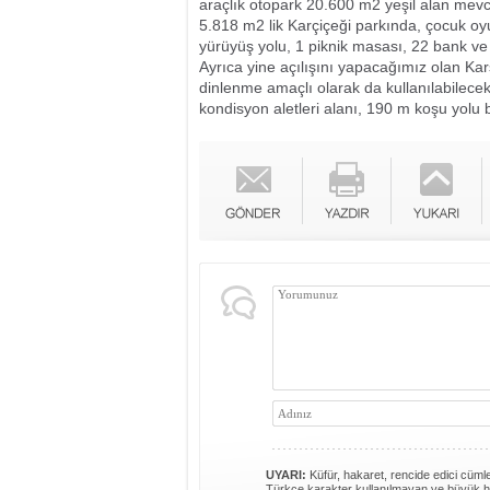
araçlık otopark 20.600 m2 yeşil alan mevc
5.818 m2 lik Karçiçeği parkında, çocuk oyu
yürüyüş yolu, 1 piknik masası, 22 bank ve
Ayrıca yine açılışını yapacağımız olan Karş
dinlenme amaçlı olarak da kullanılabilece
kondisyon aletleri alanı, 190 m koşu yolu 
UYARI:
Küfür, hakaret, rencide edici cümlel
Türkçe karakter kullanılmayan ve büyük h