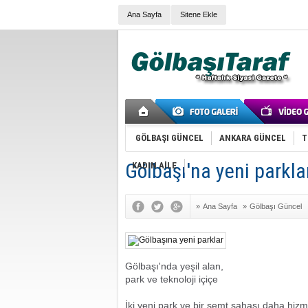
Ana Sayfa
Sitene Ekle
GÖLBAŞI GÜNCEL
ANKARA GÜNCEL
T
Gölbaşı'na yeni parkla
KADIN AİLE
»
Ana Sayfa
»
Gölbaşı Güncel
Gölbaşı'nda yeşil alan,
park ve teknoloji içiçe
İki yeni park ve bir semt sahası daha hiz