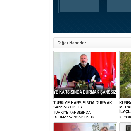
Diğer Haberler
TÜRKiYE KARSISINDA DURMAK
KURBA
SANSSIZLIKTIR.
MERK
İLAÇL
TÜRKIYE KARSISINDA
DURMAKSANSSIZLIKTIR.
Kurbanl
ve Kes
mikrop
her gün