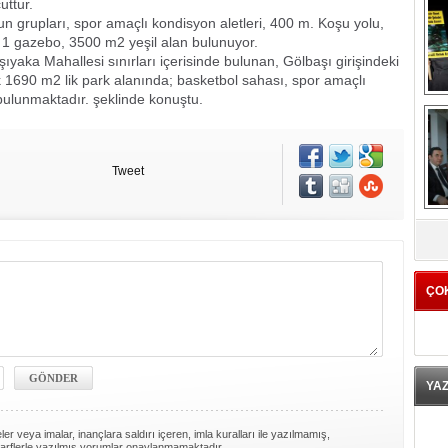
uttur.
n grupları, spor amaçlı kondisyon aletleri, 400 m. Koşu yolu,
 1 gazebo, 3500 m2 yeşil alan bulunuyor.
ıyaka Mahallesi sınırları içerisinde bulunan, Gölbaşı girişindeki
k 1690 m2 lik park alanında; basketbol sahası, spor amaçlı
bulunmaktadır. şeklinde konuştu.
Tweet
K
ÇO
YA
er veya imalar, inançlara saldırı içeren, imla kuralları ile yazılmamış,
arflerle yazılmış yorumlar onaylanmamaktadır.