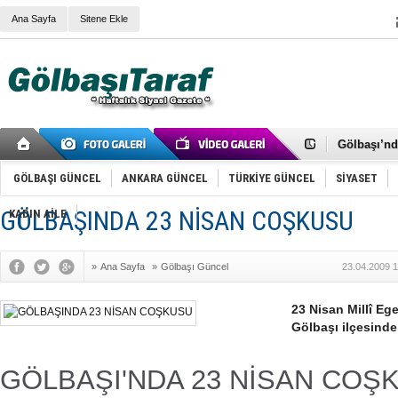
Ana Sayfa
Sitene Ekle
RIZA KAY
ANKARA V
Gölbaşı’nd
Cemal Gürs
Samet Kesk
GÖLBAŞI GÜNCEL
ANKARA GÜNCEL
TÜRKİYE GÜNCEL
SİYASET
FAİZ ORAN
OLİMPİK 
GÖLBAŞINDA 23 NİSAN COŞKUSU
KADIN AİLE
SÖZ YERİ
TÜRKİYE (T
SPOR KLU
Mikail Arı
»
Ana Sayfa
»
Gölbaşı Güncel
23.04.2009 1
RECEP TA
ODABAŞI’N
23 Nisan Millî E
Gölbaşı Be
İNCEK PAR
Gölbaşı ilçesinde
GÖLBAŞI'NDA 23 NİSAN COŞ