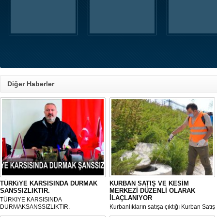
Diğer Haberler
TÜRKiYE KARSISINDA DURMAK
KURBAN SATIŞ VE KESİM
SANSSIZLIKTIR.
MERKEZİ DÜZENLİ OLARAK
İLAÇLANIYOR
TÜRKIYE KARSISINDA
DURMAKSANSSIZLIKTIR.
Kurbanlıkların satışa çıktığı Kurban Satış
ve Kesim Merkezi, haşere ve