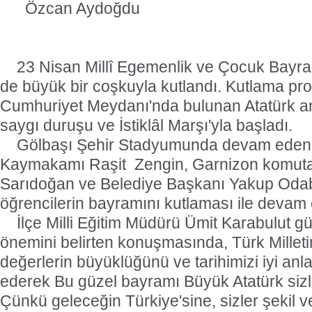
Özcan Aydoğdu
23 Nisan Millî Egemenlik ve Çocuk Bayra
de büyük bir coşkuyla kutlandı. Kutlama pr
Cumhuriyet Meydanı'nda bulunan Atatürk an
saygı duruşu ve İstiklâl Marşı'yla başladı.
Gölbaşı Şehir Stadyumunda devam eden k
Kaymakamı Raşit
Zengin, Garnizon komutan
Sarıdoğan ve Belediye Başkanı Yakup Odaba
öğrencilerin bayramını kutlaması ile devam e
İlçe Milli Eğitim Müdürü Ümit Karabulut 
önemini belirten konuşmasında, Türk Millet
değerlerin büyüklüğünü ve tarihimizi iyi anla
ederek Bu güzel bayramı Büyük Atatürk sizl
Çünkü geleceğin Türkiye'sine, sizler şekil v