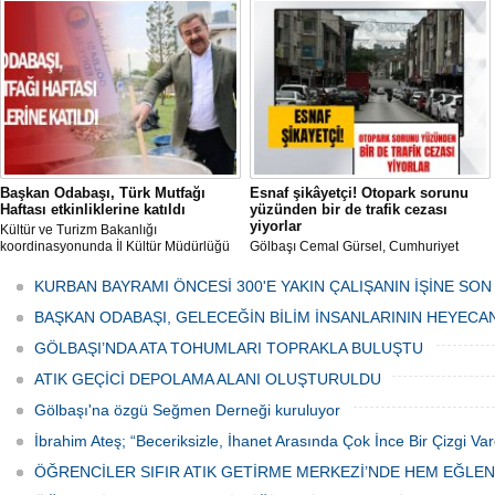
mikropların önüne geçilmesi amacıyla
her gün Gölbaşı Belediyesi ekipleri
tarafından düzenli olarak ilaçlanıyor.
Başkan Odabaşı, Türk Mutfağı
Esnaf şikâyetçi! Otopark sorunu
Haftası etkinliklerine katıldı
yüzünden bir de trafik cezası
yiyorlar
Kültür ve Turizm Bakanlığı
koordinasyonunda İl Kültür Müdürlüğü
Gölbaşı Cemal Gürsel, Cumhuriyet
tarafından düzenlenen "Türk Mutfağı
Caddesi ve ara sokaklarda işyeri
Haftası" etkinlikleri Ankara'da devam
bulunan esnaf ve alışverişe gelen
KURBAN BAYRAMI ÖNCESİ 300'E YAKIN ÇALIŞANIN İŞİNE SON
ediyor.
vatandaşlar park cezaları yüzünden
canından bezdi.
BAŞKAN ODABAŞI, GELECEĞİN BİLİM İNSANLARININ HEYECA
GÖLBAŞI’NDA ATA TOHUMLARI TOPRAKLA BULUŞTU
ATIK GEÇİCİ DEPOLAMA ALANI OLUŞTURULDU
Gölbaşı'na özgü Seğmen Derneği kuruluyor
İbrahim Ateş; “Beceriksizle, İhanet Arasında Çok İnce Bir Çizgi Var
ÖĞRENCİLER SIFIR ATIK GETİRME MERKEZİ’NDE HEM EĞLE