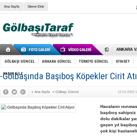
Ana Sayfa
Sitene Ekle
RIZA KAY
ANKARA V
Gölbaşı’nd
Cemal Gürs
Samet Kesk
GÖLBAŞI GÜNCEL
ANKARA GÜNCEL
TÜRKİYE GÜNCEL
SİYASET
FAİZ ORAN
OLİMPİK 
-Gölbaşında Başıboş Köpekler Cirit At
KADIN AİLE
SÖZ YERİ
TÜRKİYE (T
SPOR KLU
»
Ana Sayfa
»
Gölbaşı Güncel
19.04.2009 1
Mikail Arı
RECEP TA
ODABAŞI’N
Havaların ısınmas
Gölbaşı Be
başıboş sahipsiz
İNCEK PAR
dolu dakikalar y
geçen yıl başıboş
çok kişi hastanel