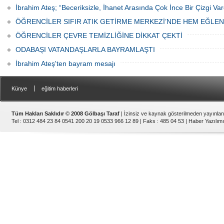
İbrahim Ateş; “Beceriksizle, İhanet Arasında Çok İnce Bir Çizgi Var
ÖĞRENCİLER SIFIR ATIK GETİRME MERKEZİ’NDE HEM EĞLE
ÖĞRENCİLER ÇEVRE TEMİZLİĞİNE DİKKAT ÇEKTİ
ODABAŞI VATANDAŞLARLA BAYRAMLAŞTI
İbrahim Ateş'ten bayram mesajı
|
Künye
eğitim haberleri
Tüm Hakları Saklıdır © 2008 Gölbaşı Taraf
| İzinsiz ve kaynak gösterilmeden yayınla
Tel : 0312 484 23 84 0541 200 20 19 0533 966 12 89 | Faks : 485 04 53 |
Haber Yazılımı