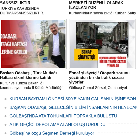
SANSSIZLIKTIR.
MERKEZİ DÜZENLİ OLARAK
İLAÇLANIYOR
TÜRKIYE KARSISINDA
DURMAKSANSSIZLIKTIR.
Kurbanlıkların satışa çıktığı Kurban Satış
ve Kesim Merkezi, haşere ve
mikropların önüne geçilmesi amacıyla
her gün Gölbaşı Belediyesi ekipleri
tarafından düzenli olarak ilaçlanıyor.
Başkan Odabaşı, Türk Mutfağı
Esnaf şikâyetçi! Otopark sorunu
Haftası etkinliklerine katıldı
yüzünden bir de trafik cezası
yiyorlar
Kültür ve Turizm Bakanlığı
koordinasyonunda İl Kültür Müdürlüğü
Gölbaşı Cemal Gürsel, Cumhuriyet
tarafından düzenlenen "Türk Mutfağı
Caddesi ve ara sokaklarda işyeri
Haftası" etkinlikleri Ankara'da devam
bulunan esnaf ve alışverişe gelen
KURBAN BAYRAMI ÖNCESİ 300'E YAKIN ÇALIŞANIN İŞİNE SON
ediyor.
vatandaşlar park cezaları yüzünden
canından bezdi.
BAŞKAN ODABAŞI, GELECEĞİN BİLİM İNSANLARININ HEYECA
GÖLBAŞI’NDA ATA TOHUMLARI TOPRAKLA BULUŞTU
ATIK GEÇİCİ DEPOLAMA ALANI OLUŞTURULDU
Gölbaşı'na özgü Seğmen Derneği kuruluyor