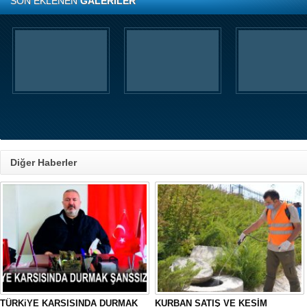
SON EKLENEN
GALERİLER
Diğer Haberler
TÜRKiYE KARSISINDA DURMAK
KURBAN SATIŞ VE KESİM