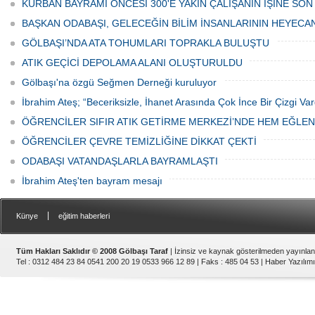
KURBAN BAYRAMI ÖNCESİ 300'E YAKIN ÇALIŞANIN İŞİNE SON
ediyor.
vatandaşlar park cezaları yüzünden
canından bezdi.
BAŞKAN ODABAŞI, GELECEĞİN BİLİM İNSANLARININ HEYECA
GÖLBAŞI’NDA ATA TOHUMLARI TOPRAKLA BULUŞTU
ATIK GEÇİCİ DEPOLAMA ALANI OLUŞTURULDU
Gölbaşı'na özgü Seğmen Derneği kuruluyor
İbrahim Ateş; “Beceriksizle, İhanet Arasında Çok İnce Bir Çizgi Var
ÖĞRENCİLER SIFIR ATIK GETİRME MERKEZİ’NDE HEM EĞLE
ÖĞRENCİLER ÇEVRE TEMİZLİĞİNE DİKKAT ÇEKTİ
ODABAŞI VATANDAŞLARLA BAYRAMLAŞTI
İbrahim Ateş'ten bayram mesajı
|
Künye
eğitim haberleri
Tüm Hakları Saklıdır © 2008 Gölbaşı Taraf
| İzinsiz ve kaynak gösterilmeden yayınla
Tel : 0312 484 23 84 0541 200 20 19 0533 966 12 89 | Faks : 485 04 53 |
Haber Yazılımı