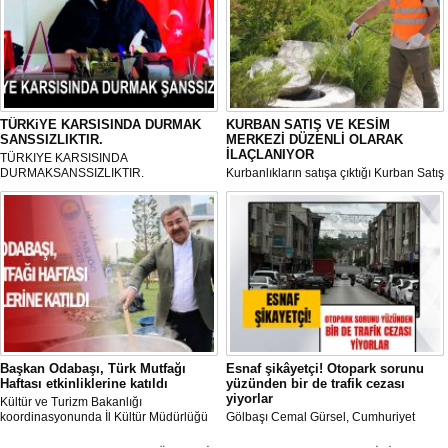
TÜRKiYE KARSISINDA DURMAK
KURBAN SATIŞ VE KESİM
SANSSIZLIKTIR.
MERKEZİ DÜZENLİ OLARAK
İLAÇLANIYOR
TÜRKIYE KARSISINDA
DURMAKSANSSIZLIKTIR.
Kurbanlıkların satışa çıktığı Kurban Satış
ve Kesim Merkezi, haşere ve
mikropların önüne geçilmesi amacıyla
her gün Gölbaşı Belediyesi ekipleri
tarafından düzenli olarak ilaçlanıyor.
Başkan Odabaşı, Türk Mutfağı
Esnaf şikâyetçi! Otopark sorunu
Haftası etkinliklerine katıldı
yüzünden bir de trafik cezası
yiyorlar
Kültür ve Turizm Bakanlığı
koordinasyonunda İl Kültür Müdürlüğü
Gölbaşı Cemal Gürsel, Cumhuriyet
tarafından düzenlenen "Türk Mutfağı
Caddesi ve ara sokaklarda işyeri
Haftası" etkinlikleri Ankara'da devam
bulunan esnaf ve alışverişe gelen