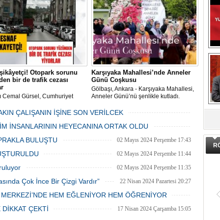
dan düzenli olarak ilaçlanıyor.
şikâyetçi! Otopark sorunu
Karşıyaka Mahallesi’nde Anneler
en bir de trafik cezası
Günü Coşkusu
ar
Gölbaşı, Ankara - Karşıyaka Mahallesi,
ı Cemal Gürsel, Cumhuriyet
Anneler Günü’nü şenlikle kutladı.
 ve ara sokaklarda işyeri
Mahalle muhtarı Gülay Candemir’in
DA
 esnaf ve alışverişe gelen
öncülüğünde düzenlenen 1. Karşıyaka
AKIN ÇALIŞANIN İŞİNE SON VERİLCEK
şlar park cezaları yüzünden
mahallesi şenliği anneler günü etkinliği
06 Mayıs 2024 Pazartesi 15:47
LİM İNSANLARININ HEYECANINA ORTAK OLDU
an bezdi.
06 Mayıs 2024 Pazartesi 15:31
PRAKLA BULUŞTU
02 Mayıs 2024 Perşembe 17:43
R
LUŞTURULDU
02 Mayıs 2024 Perşembe 11:44
ruluyor
02 Mayıs 2024 Perşembe 11:35
asında Çok İnce Bir Çizgi Vardır”
22 Nisan 2024 Pazartesi 20:27
E MERKEZİ’NDE HEM EĞLENİYOR HEM ÖĞRENİYOR
20 Nisan 2024 Cumartesi 15:26
 DİKKAT ÇEKTİ
17 Nisan 2024 Çarşamba 15:05