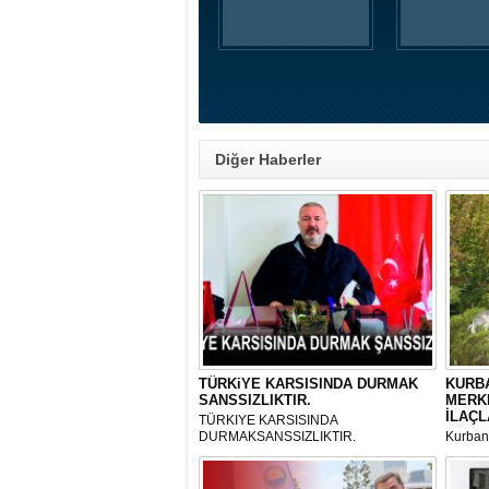
Diğer Haberler
TÜRKiYE KARSISINDA DURMAK
KURBA
SANSSIZLIKTIR.
MERK
İLAÇL
TÜRKIYE KARSISINDA
DURMAKSANSSIZLIKTIR.
Kurbanl
ve Kes
mikrop
her gün