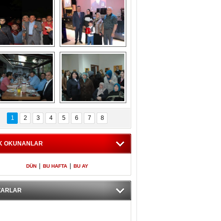
Gölbaşı GAZZE 
Kaymakamlıktan 
İÇİN YÜRÜDÜ
iftar yemeği
aymakamlıktan 
NERGÜL 
iftar yemeği
YILDIRIM SEÇİM 
1
2
3
4
5
6
7
8
BÜROSUNU AÇTI
K OKUNANLAR
|
|
DÜN
BU HAFTA
BU AY
ZARLAR