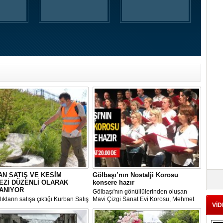
N SATIŞ VE KESİM
Gölbaşı’nın Nostalji Korosu
EZİ DÜZENLİ OLARAK
konsere hazır
ANIYOR
Gölbaşı'nın gönüllülerinden oluşan
ıkların satışa çıktığı Kurban Satış
Mavi Çizgi Sanat Evi Korosu, Mehmet
VİD
im Merkezi, haşere ve
Akif Ersoy Kültür Merkezi’nde vereceği
ların önüne geçilmesi amacıyla
konsere hızır.
 Gölbaşı Belediyesi ekipleri