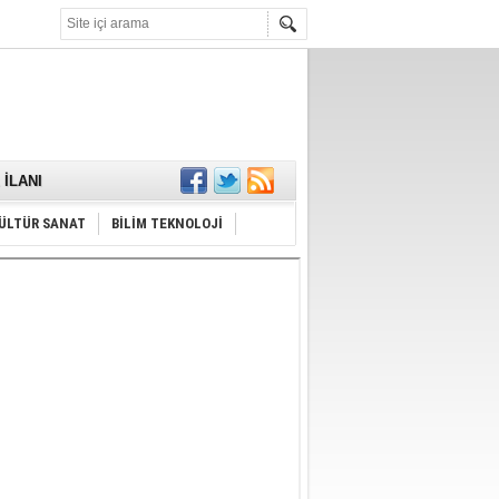
KARŞILANDI
İLANI
ldı
or
ÜLTÜR SANAT
BİLİM TEKNOLOJİ
Hayrı
MAMALIDIR.
nda
RDI!