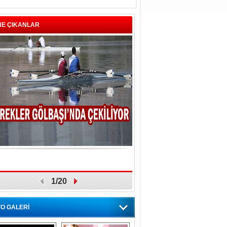
NE ÇIKANLAR
1/20
O GALERİ