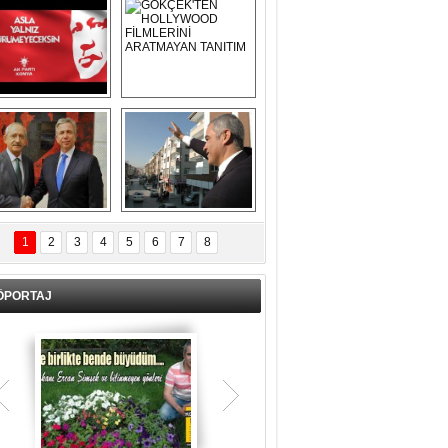
Asla Yalnız 
GÖKÇEK'TEN 
Yürümeyeceksin 
HOLLYWOOD 
Uzun Adam
FİLMLERİNİ 
ARATMAYAN 
TANITIM
L İÇERİ ZÜBÜK!
ERCAN ŞİMŞEK 
GÖLBAŞI'NDA 
1
2
3
4
5
6
7
8
KASIRGA ETKİSİ 
YARATTI !
ÖPORTAJ
Teşrik tekbiri nedir? Ne anlama gelir?
Kurban Bayramının arefe günü sabah
namazından itibaren bayramın