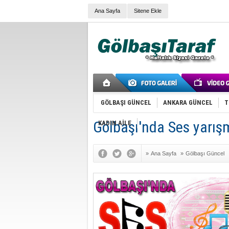
Ana Sayfa
Sitene Ekle
GÖLBAŞI GÜNCEL
ANKARA GÜNCEL
T
Gölbaşı'nda Ses yarış
KADIN AİLE
»
Ana Sayfa
»
Gölbaşı Güncel