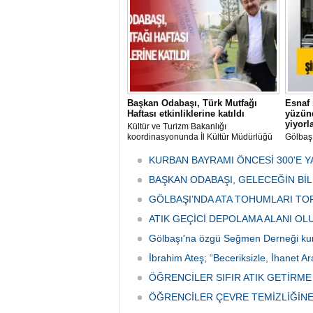
tarafın
Başkan Odabaşı, Türk Mutfağı
Esnaf 
Haftası etkinliklerine katıldı
yüzünd
yiyorl
Kültür ve Turizm Bakanlığı
koordinasyonunda İl Kültür Müdürlüğü
Gölbaş
tarafından düzenlenen "Türk Mutfağı
Caddesi
Haftası" etkinlikleri Ankara'da devam
bulunan
KURBAN BAYRAMI ÖNCESİ 300'E Y
ediyor.
vatanda
BAŞKAN ODABAŞI, GELECEĞİN Bİ
canınd
GÖLBAŞI’NDA ATA TOHUMLARI TO
ATIK GEÇİCİ DEPOLAMA ALANI O
Gölbaşı'na özgü Seğmen Derneği ku
İbrahim Ateş; “Beceriksizle, İhanet Ar
ÖĞRENCİLER SIFIR ATIK GETİRM
ÖĞRENCİLER ÇEVRE TEMİZLİĞİNE