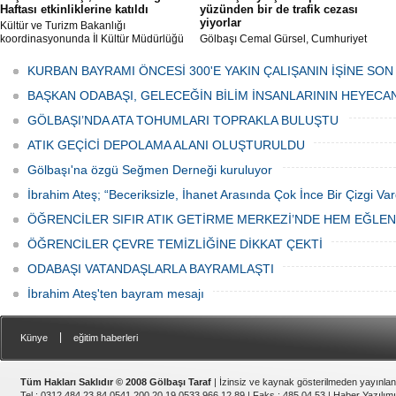
Haftası etkinliklerine katıldı
yüzünden bir de trafik cezası
yiyorlar
Kültür ve Turizm Bakanlığı
koordinasyonunda İl Kültür Müdürlüğü
Gölbaşı Cemal Gürsel, Cumhuriyet
tarafından düzenlenen "Türk Mutfağı
Caddesi ve ara sokaklarda işyeri
Haftası" etkinlikleri Ankara'da devam
bulunan esnaf ve alışverişe gelen
KURBAN BAYRAMI ÖNCESİ 300'E YAKIN ÇALIŞANIN İŞİNE SON
ediyor.
vatandaşlar park cezaları yüzünden
canından bezdi.
BAŞKAN ODABAŞI, GELECEĞİN BİLİM İNSANLARININ HEYECA
GÖLBAŞI’NDA ATA TOHUMLARI TOPRAKLA BULUŞTU
ATIK GEÇİCİ DEPOLAMA ALANI OLUŞTURULDU
Gölbaşı'na özgü Seğmen Derneği kuruluyor
İbrahim Ateş; “Beceriksizle, İhanet Arasında Çok İnce Bir Çizgi Var
ÖĞRENCİLER SIFIR ATIK GETİRME MERKEZİ’NDE HEM EĞLE
ÖĞRENCİLER ÇEVRE TEMİZLİĞİNE DİKKAT ÇEKTİ
ODABAŞI VATANDAŞLARLA BAYRAMLAŞTI
İbrahim Ateş'ten bayram mesajı
|
Künye
eğitim haberleri
Tüm Hakları Saklıdır © 2008 Gölbaşı Taraf
| İzinsiz ve kaynak gösterilmeden yayınla
Tel : 0312 484 23 84 0541 200 20 19 0533 966 12 89 | Faks : 485 04 53 |
Haber Yazılımı