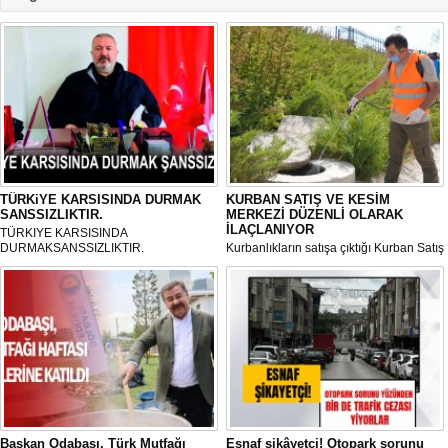
TÜRKiYE KARSISINDA DURMAK
KURBAN SATIŞ VE KESİM
SANSSIZLIKTIR.
MERKEZİ DÜZENLİ OLARAK
İLAÇLANIYOR
TÜRKIYE KARSISINDA
DURMAKSANSSIZLIKTIR.
Kurbanlıkların satışa çıktığı Kurban Satış
ve Kesim Merkezi, haşere ve
mikropların önüne geçilmesi amacıyla
her gün Gölbaşı Belediyesi ekipleri
tarafından düzenli olarak ilaçlanıyor.
Başkan Odabaşı, Türk Mutfağı
Esnaf şikâyetçi! Otopark sorunu