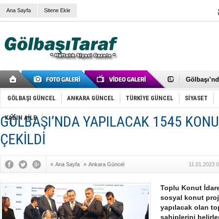
Ana Sayfa
Sitene Ekle
RIZA KAY
ANKARA V
Gölbaşı’nd
Cemal Gürs
Samet Kesk
GÖLBAŞI GÜNCEL
ANKARA GÜNCEL
TÜRKİYE GÜNCEL
SİYASET
FAİZ ORAN
OLİMPİK 
GÖLBAŞI’NDA YAPILACAK 1545 KON
KADIN AİLE
SÖZ YERİ
TÜRKİYE (T
ÇEKİLDİ
SPOR KLU
Mikail Arı
RECEP TA
»
Ana Sayfa
»
Ankara Güncel
11.01.2023 
ODABAŞI’N
Gölbaşı Be
İNCEK PAR
Toplu Konut İdar
sosyal konut pro
yapılacak olan t
sahiplerini belirl