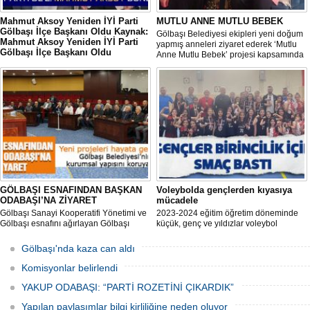
Mahmut Aksoy Yeniden İYİ Parti
MUTLU ANNE MUTLU BEBEK
Gölbaşı İlçe Başkanı Oldu Kaynak:
Gölbaşı Belediyesi ekipleri yeni doğum
Mahmut Aksoy Yeniden İYİ Parti
yapmış anneleri ziyaret ederek ‘Mutlu
Gölbaşı İlçe Başkanı Oldu
Anne Mutlu Bebek’ projesi kapsamında
Mahmut Aksoy Yeniden İYİ Parti Gölbaşı
hem içerisinde doğum sonrası temel
İlçe Başkanı Oldu
ihtiyaçların yer aldığı çantayı takdim
ediyor hem de uygulamalı eğitim
veriyor.
GÖLBAŞI ESNAFINDAN BAŞKAN
Voleybolda gençlerden kıyasıya
ODABAŞI’NA ZİYARET
mücadele
Gölbaşı Sanayi Kooperatifi Yönetimi ve
2023-2024 eğitim öğretim döneminde
Gölbaşı esnafını ağırlayan Gölbaşı
küçük, genç ve yıldızlar voleybol
Belediye Başkanı Yakup Odabaşı ilçeyi
müsabakasında birincilik için yarıştı.
istişare ile yöneteceklerini belirterek
Gölbaşı'nda kaza can aldı
“Yeni projeleri hayata geçireceğiz.
Gölbaşı’mızın daha yaşanabilir, daha
Komisyonlar belirlendi
düzgün, daha temiz olması için
YAKUP ODABAŞI: “PARTİ ROZETİNİ ÇIKARDIK”
Yapılan paylaşımlar bilgi kirliliğine neden oluyor