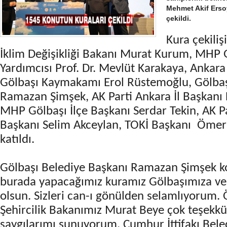
Mehmet Akif Erso
çekildi.
Kura çekiliş
İklim Değişikliği Bakanı Murat Kurum, MHP
Yardımcısı Prof. Dr. Mevlüt Karakaya, Ankara 
Gölbaşı Kaymakamı Erol Rüstemoğlu, Gölbaş
Ramazan Şimşek, AK Parti Ankara İl Başkan
MHP Gölbaşı İlçe Başkanı Serdar Tekin, AK Pa
Başkanı Selim Akceylan, TOKİ Başkanı Ömer 
katıldı.
Gölbaşı Belediye Başkanı Ramazan Şimşek 
burada yapacağımız kuramız Gölbaşımıza ve i
olsun. Sizleri can-ı gönülden selamlıyorum. 
Şehircilik Bakanımız Murat Beye çok teşekk
saygılarımı sunuyorum. Cumhur İttifakı Bele