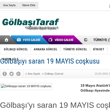
RIZA KAY
Ana Sayfa
Sitene Ekle
ANKARA V
Gölbaşı’nd
Cemal Gürs
Samet Kesk
FAİZ ORAN
OLİMPİK 
SÖZ YERİ
TÜRKİYE (T
SPOR KLU
Mikail Arı
GÖLBAŞI GÜNCEL
ANKARA GÜNCEL
TÜRKİYE GÜNCEL
SİYASET
RECEP TA
ODABAŞI’N
Gölbaşıyı saran 19 MAYIS coşkusu
KADIN AİLE
Gölbaşı Be
İNCEK PAR
»
Ana Sayfa
»
Gölbaşı Güncel
19.05.2009 1
19 Mayıs Atatürk
Gölbaşı ilçesinde
Gölbaşı'yı saran 19 MAYIS co