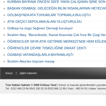
Haftası" etkinlikleri Ankara'da devam
bulunan esnaf ve alışverişe gelen
KURBAN BAYRAMI ÖNCESİ 300'E YAKIN ÇALIŞANIN İŞİNE SON
ediyor.
vatandaşlar park cezaları yüzünden
canından bezdi.
BAŞKAN ODABAŞI, GELECEĞİN BİLİM İNSANLARININ HEYECA
GÖLBAŞI’NDA ATA TOHUMLARI TOPRAKLA BULUŞTU
ATIK GEÇİCİ DEPOLAMA ALANI OLUŞTURULDU
Gölbaşı'na özgü Seğmen Derneği kuruluyor
İbrahim Ateş; “Beceriksizle, İhanet Arasında Çok İnce Bir Çizgi Var
ÖĞRENCİLER SIFIR ATIK GETİRME MERKEZİ’NDE HEM EĞLE
ÖĞRENCİLER ÇEVRE TEMİZLİĞİNE DİKKAT ÇEKTİ
ODABAŞI VATANDAŞLARLA BAYRAMLAŞTI
İbrahim Ateş'ten bayram mesajı
|
Künye
eğitim haberleri
Tüm Hakları Saklıdır © 2008 Gölbaşı Taraf
| İzinsiz ve kaynak gösterilmeden yayınla
Tel : 0312 484 23 84 0541 200 20 19 0533 966 12 89 | Faks : 485 04 53 |
Haber Yazılımı