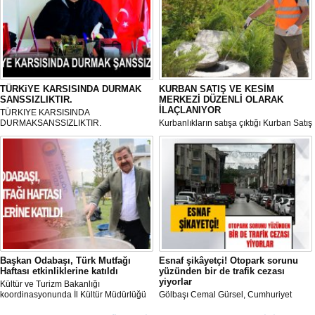
TÜRKiYE KARSISINDA DURMAK
KURBAN SATIŞ VE KESİM
SANSSIZLIKTIR.
MERKEZİ DÜZENLİ OLARAK
İLAÇLANIYOR
TÜRKIYE KARSISINDA
DURMAKSANSSIZLIKTIR.
Kurbanlıkların satışa çıktığı Kurban Satış
ve Kesim Merkezi, haşere ve
mikropların önüne geçilmesi amacıyla
her gün Gölbaşı Belediyesi ekipleri
tarafından düzenli olarak ilaçlanıyor.
Başkan Odabaşı, Türk Mutfağı
Esnaf şikâyetçi! Otopark sorunu
Haftası etkinliklerine katıldı
yüzünden bir de trafik cezası
yiyorlar
Kültür ve Turizm Bakanlığı
koordinasyonunda İl Kültür Müdürlüğü
Gölbaşı Cemal Gürsel, Cumhuriyet
tarafından düzenlenen "Türk Mutfağı
Caddesi ve ara sokaklarda işyeri