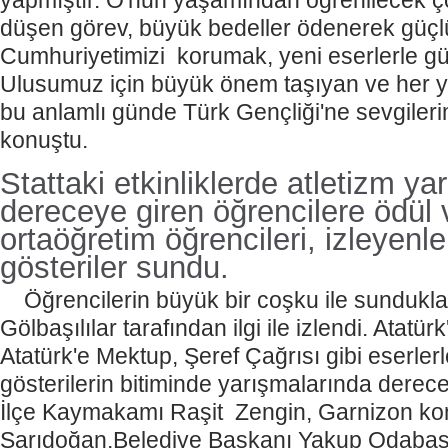
yapmıştır. O'nun yaşamından öğrenilecek ço
düşen görev, büyük bedeller ödenerek güçlü
Cumhuriyetimizi
korumak, yeni eserlerle gü
Ulusumuz için büyük önem taşıyan ve her y
bu anlamlı günde Türk Gençliği'ne sevgilerimi
konuştu.
Stattaki etkinliklerde atletizm y
dereceye giren öğrencilere ödül v
ortaöğretim öğrencileri, izleyenler
gösteriler sundu.
Öğrencilerin büyük bir coşku ile sunduklar
Gölbaşılılar tarafından ilgi ile izlendi. Atatü
Atatürk'e Mektup, Şeref Çağrısı gibi eserler
gösterilerin bitiminde yarışmalarında derece
İlçe Kaymakamı Raşit
Zengin, Garnizon kom
Sarıdoğan,Belediye Başkanı Yakup Odabaş