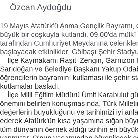
Özcan Aydoğdu
19 Mayıs Atatürk'ü Anma Gençlik Bayramı, 
büyük bir coşkuyla kutlandı. 09.00'da mülkî
tarafından Cumhuriyet Meydanına çelenkler
başlayacak etkinlikler ,Gölbaşı Şehir Stad
İlçe Kaymakamı Raşit
Zengin, Garnizon k
Sarıdoğan ve Belediye Başkanı Yakup Odaba
öğrencilerin bayramını kutlaması ile şehir
kutlamalar başladı.
İlçe Milli Eğitim Müdürü Ümit Karabulut 
önemini belirten konuşmasında, Türk Millet
değerlerin büyüklüğünü ve tarihimizi iyi anla
ederek Atatürk'ün kısa yaşamına sığan büyü
tüm dünyanın öernek aldığı tarihin en büyük 