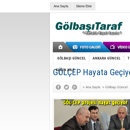
Ana Sayfa
Sitene Ekle
GÖLBAŞI GÜNCEL
ANKARA GÜNCEL
T
GÖLÇEP Hayata Geçiy
KADIN AİLE
»
Ana Sayfa
»
Gölbaşı Güncel