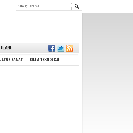
KARŞILANDI
İLANI
ldı
or
Hayrı
ÜLTÜR SANAT
BİLİM TEKNOLOJİ
MAMALIDIR.
nda
RDI!