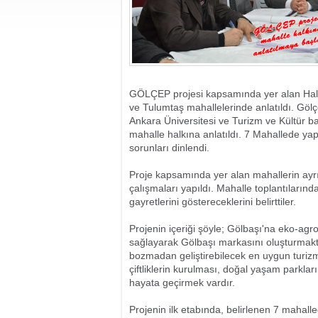
GÖLÇEP projesi kapsamında yer alan Hallaç
ve Tulumtaş mahallelerinde anlatıldı. Gölç
Ankara Üniversitesi ve Turizm ve Kültür ba
mahalle halkına anlatıldı. 7 Mahallede yapı
sorunları dinlendi.
Proje kapsamında yer alan mahallerin ayrınt
çalışmaları yapıldı. Mahalle toplantıların
gayretlerini göstereceklerini belirttiler.
Projenin içeriği şöyle; Gölbaşı'na eko-ag
sağlayarak Gölbaşı markasını oluşturmaktı
bozmadan geliştirebilecek en uygun turizm
çiftliklerin kurulması, doğal yaşam parkları
hayata geçirmek vardır.
Projenin ilk etabında, belirlenen 7 mahal