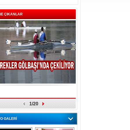
NE ÇIKANLAR
1/20
O GALERİ