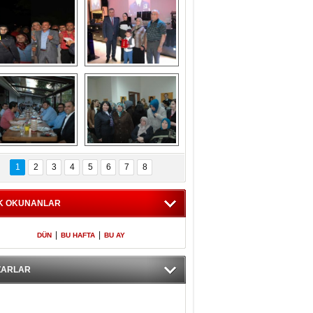
Gölbaşı GAZZE 
Kaymakamlıktan 
İÇİN YÜRÜDÜ
iftar yemeği
aymakamlıktan 
NERGÜL 
iftar yemeği
YILDIRIM SEÇİM 
1
2
3
4
5
6
7
8
BÜROSUNU AÇTI
K OKUNANLAR
|
|
DÜN
BU HAFTA
BU AY
ZARLAR