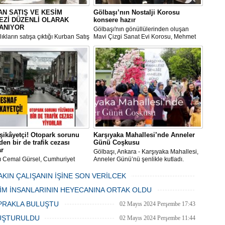
N SATIŞ VE KESİM
Gölbaşı’nın Nostalji Korosu
EZİ DÜZENLİ OLARAK
konsere hazır
ANIYOR
Gölbaşı'nın gönüllülerinden oluşan
ıkların satışa çıktığı Kurban Satış
Mavi Çizgi Sanat Evi Korosu, Mehmet
im Merkezi, haşere ve
Akif Ersoy Kültür Merkezi’nde vereceği
ların önüne geçilmesi amacıyla
konsere hızır.
 Gölbaşı Belediyesi ekipleri
dan düzenli olarak ilaçlanıyor.
şikâyetçi! Otopark sorunu
Karşıyaka Mahallesi’nde Anneler
en bir de trafik cezası
Günü Coşkusu
ar
Gölbaşı, Ankara - Karşıyaka Mahallesi,
ı Cemal Gürsel, Cumhuriyet
Anneler Günü’nü şenlikle kutladı.
 ve ara sokaklarda işyeri
Mahalle muhtarı Gülay Candemir’in
 esnaf ve alışverişe gelen
öncülüğünde düzenlenen 1. Karşıyaka
AKIN ÇALIŞANIN İŞİNE SON VERİLCEK
şlar park cezaları yüzünden
mahallesi şenliği anneler günü etkinliği
06 Mayıs 2024 Pazartesi 15:47
LİM İNSANLARININ HEYECANINA ORTAK OLDU
an bezdi.
06 Mayıs 2024 Pazartesi 15:31
PRAKLA BULUŞTU
02 Mayıs 2024 Perşembe 17:43
LUŞTURULDU
02 Mayıs 2024 Perşembe 11:44