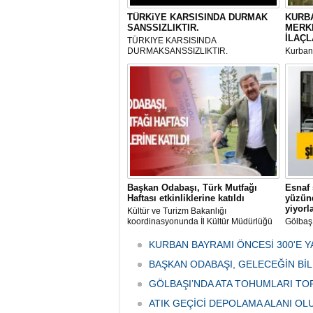
TÜRKiYE KARSISINDA DURMAK
KURBA
SANSSIZLIKTIR.
MERK
İLAÇL
TÜRKIYE KARSISINDA
DURMAKSANSSIZLIKTIR.
Kurbanl
ve Kes
mikrop
her gün
tarafın
Başkan Odabaşı, Türk Mutfağı
Esnaf 
Haftası etkinliklerine katıldı
yüzünd
yiyorl
Kültür ve Turizm Bakanlığı
koordinasyonunda İl Kültür Müdürlüğü
Gölbaş
tarafından düzenlenen "Türk Mutfağı
Caddesi
Haftası" etkinlikleri Ankara'da devam
bulunan
KURBAN BAYRAMI ÖNCESİ 300'E Y
ediyor.
vatanda
BAŞKAN ODABAŞI, GELECEĞİN Bİ
canınd
GÖLBAŞI’NDA ATA TOHUMLARI TO
ATIK GEÇİCİ DEPOLAMA ALANI O