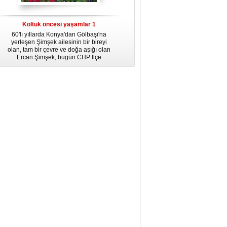
dördüncü gününün ikindi namazına
kadar, yirmiüç farz namazının
arkasından birer defa teşrik tekbiri
Koltuk öncesi yaşamlar 1
getirmeyi unutmayın.
60'lı yıllarda Konya'dan Gölbaşı'na
yerleşen Şimşek ailesinin bir bireyi
olan, tam bir çevre ve doğa aşığı olan
Ercan Şimşek, bugün CHP İlçe
Başkanlığı yaptığı Gölbaşı'nda yaşam
hikayesiyle herkese örnek oluyor.