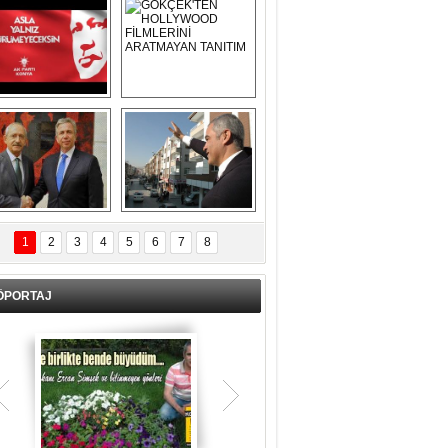
Asla Yalnız 
GÖKÇEK'TEN 
Yürümeyeceksin 
HOLLYWOOD 
Uzun Adam
FİLMLERİNİ 
ARATMAYAN 
TANITIM
L İÇERİ ZÜBÜK!
ERCAN ŞİMŞEK 
GÖLBAŞI'NDA 
1
2
3
4
5
6
7
8
KASIRGA ETKİSİ 
YARATTI !
ÖPORTAJ
Teşrik tekbiri nedir? Ne anlama gelir?
Kurban Bayramının arefe günü sabah
namazından itibaren bayramın