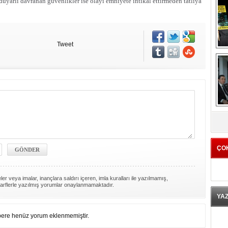
yarlı davranan güvenlikler ise olayı emniyete intikal ettirmeden tatlıya
Tweet
K
ÇO
er veya imalar, inançlara saldırı içeren, imla kuralları ile yazılmamış,
arflerle yazılmış yorumlar onaylanmamaktadır.
YA
ere henüz yorum eklenmemiştir.