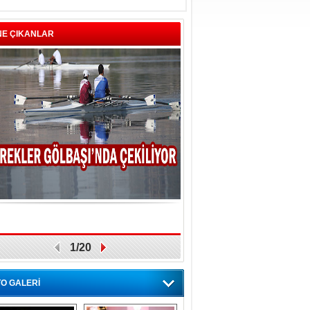
NE ÇIKANLAR
1/20
O GALERİ