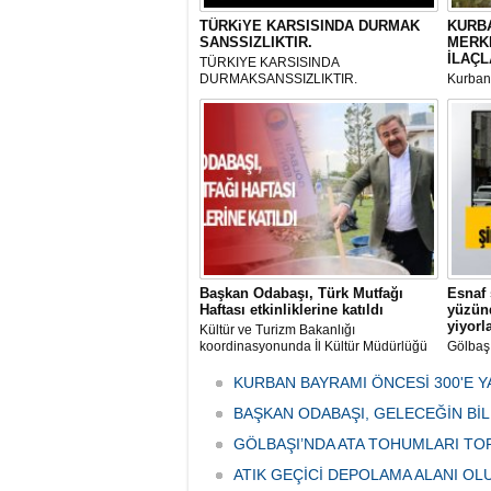
TÜRKiYE KARSISINDA DURMAK
KURBA
SANSSIZLIKTIR.
MERK
İLAÇL
TÜRKIYE KARSISINDA
DURMAKSANSSIZLIKTIR.
Kurbanl
ve Kes
mikrop
her gün
tarafın
Başkan Odabaşı, Türk Mutfağı
Esnaf 
Haftası etkinliklerine katıldı
yüzünd
yiyorl
Kültür ve Turizm Bakanlığı
koordinasyonunda İl Kültür Müdürlüğü
Gölbaş
tarafından düzenlenen "Türk Mutfağı
Caddesi
Haftası" etkinlikleri Ankara'da devam
bulunan
KURBAN BAYRAMI ÖNCESİ 300'E Y
ediyor.
vatanda
BAŞKAN ODABAŞI, GELECEĞİN Bİ
canınd
GÖLBAŞI’NDA ATA TOHUMLARI TO
ATIK GEÇİCİ DEPOLAMA ALANI O