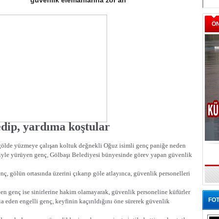
güvenlik elemanlarına zor an
Ö
dip, yardıma koştular
a gölde yüzmeye çalışan koltuk değnekli Oğuz isimli genç paniğe neden
riyle yürüyen genç, Gölbaşı Belediyesi bünyesinde görev yapan güvenlik
enç, gölün ortasında üzerini çıkarıp göle atlayınca, güvenlik personelleri
rilen genç ise sinirlerine hakim olamayarak, güvenlik personeline küfürler
FOT
a eden engelli genç, keyfinin kaçırıldığını öne sürerek güvenlik