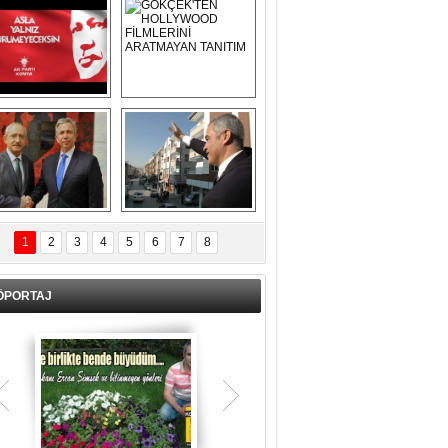
Asla Yalnız 
GÖKÇEK'TEN 
Yürümeyeceksin 
HOLLYWOOD 
Uzun Adam
FİLMLERİNİ 
ARATMAYAN 
TANITIM
L İÇERİ ZÜBÜK!
ERCAN ŞİMŞEK 
GÖLBAŞI'NDA 
1
2
3
4
5
6
7
8
KASIRGA ETKİSİ 
YARATTI !
ÖPORTAJ
Teşrik tekbiri nedir? Ne anlama gelir?
Kurban Bayramının arefe günü sabah
namazından itibaren bayramın