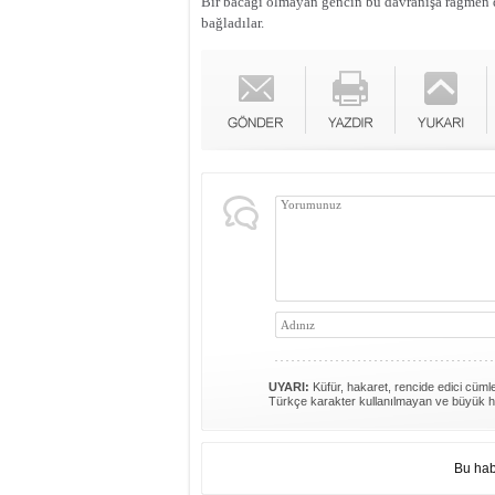
Bir bacağı olmayan gencin bu davranışa rağmen du
bağladılar.
UYARI:
Küfür, hakaret, rencide edici cümlel
Türkçe karakter kullanılmayan ve büyük h
Bu hab