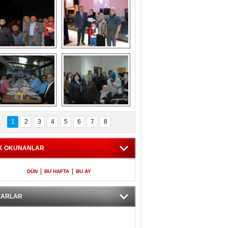
Gölbaşı GAZZE 
Kaymakamlıktan 
İÇİN YÜRÜDÜ
iftar yemeği
aymakamlıktan 
NERGÜL 
iftar yemeği
YILDIRIM SEÇİM 
1
2
3
4
5
6
7
8
BÜROSUNU AÇTI
K OKUNANLAR
|
|
DÜN
BU HAFTA
BU AY
ZARLAR