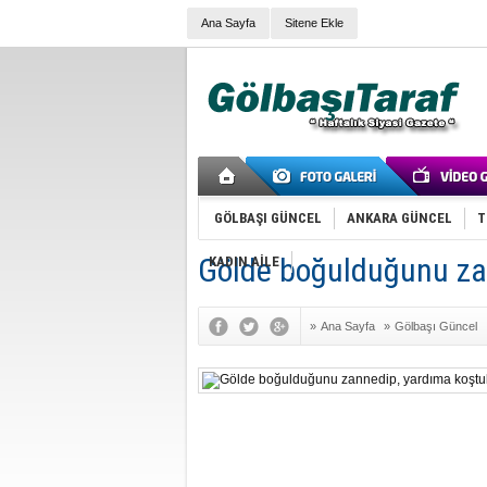
Ana Sayfa
Sitene Ekle
GÖLBAŞI GÜNCEL
ANKARA GÜNCEL
T
Gölde boğulduğunu za
KADIN AİLE
»
Ana Sayfa
»
Gölbaşı Güncel