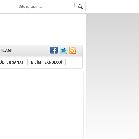
KARŞILANDI
İLANI
ldı
or
Hayrı
ÜLTÜR SANAT
BİLİM TEKNOLOJİ
MAMALIDIR.
nda
RDI!