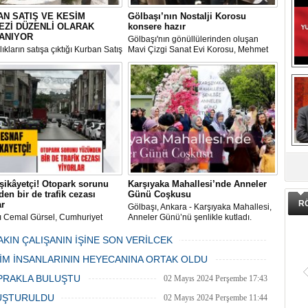
N SATIŞ VE KESİM
Gölbaşı’nın Nostalji Korosu
EZİ DÜZENLİ OLARAK
konsere hazır
ANIYOR
Gölbaşı'nın gönüllülerinden oluşan
ıkların satışa çıktığı Kurban Satış
Mavi Çizgi Sanat Evi Korosu, Mehmet
im Merkezi, haşere ve
Akif Ersoy Kültür Merkezi’nde vereceği
ların önüne geçilmesi amacıyla
konsere hızır.
 Gölbaşı Belediyesi ekipleri
dan düzenli olarak ilaçlanıyor.
DA
şikâyetçi! Otopark sorunu
Karşıyaka Mahallesi’nde Anneler
en bir de trafik cezası
Günü Coşkusu
R
ar
Gölbaşı, Ankara - Karşıyaka Mahallesi,
ı Cemal Gürsel, Cumhuriyet
Anneler Günü’nü şenlikle kutladı.
 ve ara sokaklarda işyeri
Mahalle muhtarı Gülay Candemir’in
 esnaf ve alışverişe gelen
öncülüğünde düzenlenen 1. Karşıyaka
AKIN ÇALIŞANIN İŞİNE SON VERİLCEK
şlar park cezaları yüzünden
mahallesi şenliği anneler günü etkinliği
06 Mayıs 2024 Pazartesi 15:47
LİM İNSANLARININ HEYECANINA ORTAK OLDU
an bezdi.
06 Mayıs 2024 Pazartesi 15:31
PRAKLA BULUŞTU
02 Mayıs 2024 Perşembe 17:43
LUŞTURULDU
02 Mayıs 2024 Perşembe 11:44