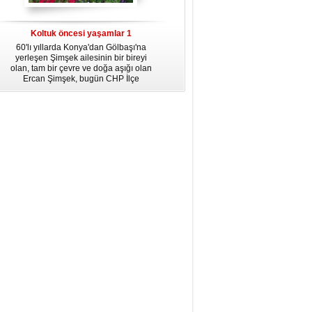
dördüncü gününün ikindi namazına
kadar, yirmiüç farz namazının
arkasından birer defa teşrik tekbiri
Koltuk öncesi yaşamlar 1
getirmeyi unutmayın.
60'lı yıllarda Konya'dan Gölbaşı'na
yerleşen Şimşek ailesinin bir bireyi
olan, tam bir çevre ve doğa aşığı olan
Ercan Şimşek, bugün CHP İlçe
Başkanlığı yaptığı Gölbaşı'nda yaşam
hikayesiyle herkese örnek oluyor.