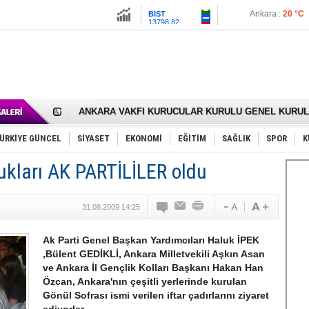
13798.82
İstanbul :
23 °C
Altın
6531.29
İzmir :
24 °C
Dolar
47.6926
Euro
54.9768
RIZA KAYAALP GÖLBAŞI SANAYİSİNDE DUALARLA 
ANKARA VAKFI KURUCULAR KURULU GENEL KURUL 
Gölbaşı’nda 167 Çiftçiye 30 Ton Nohut Tohumu Dağıtı
Cemal Gürsel Caddesi’nde Çözüm Değil Ceza Üretiliy
Samet Keskin’den Annesi Gülsen Keskin İçin Lokma 
ÜRKİYE GÜNCEL
SİYASET
EKONOMİ
EĞİTİM
SAĞLIK
SPOR
K
FAİZ ORANI YÜZDE 25’TEN YÜZDE 20’YE ÇEKİLDİ.
OLİMPİK HOKEY SAHASI GÖLBAŞI’nda
ukları AK PARTİLİLER oldu
SÖZ YERİNE DESTEK İSTİYOR
TÜRKİYE (Türkün Diyarı)
SPOR KLUPLERİMİZ VE SPORCULAR SAHİPSİZ KAL
31.08.2009 14:25
Mikail Arıkan’a Yeni Görev
RECEP TAYYİP ERDOĞAN 15 TEMMUZ’da GÖLBAŞI’
ODABAŞI’NIN GİZLİ ZİYARETLERİ SİYASETİ KARIŞTI
Ak Parti Genel Başkan Yardımcıları Haluk İPEK
Gölbaşı Belediyesi’nde Gece Nöbeti Mi Var?
,Bülent GEDİKLİ, Ankara Milletvekili Aşkın Asan
İNCEK PARKI’NI YOK ETTİNİZ
ve Ankara İl Gençlik Kolları Başkanı Hakan Han
Özcan, Ankara'nın çeşitli yerlerinde kurulan
Gönül Sofrası ismi verilen iftar çadırlarını ziyaret