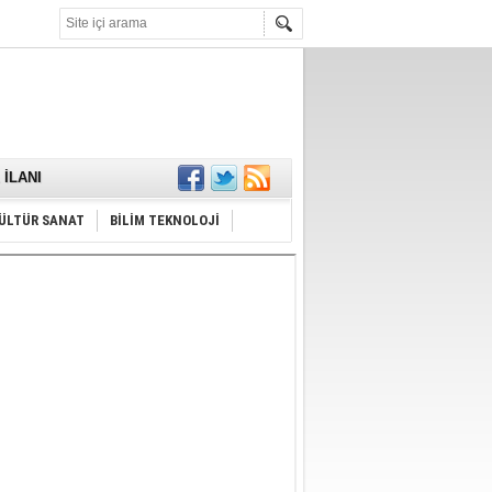
KARŞILANDI
İLANI
ldı
or
Hayrı
ÜLTÜR SANAT
BİLİM TEKNOLOJİ
MAMALIDIR.
nda
RDI!