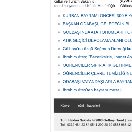
yiyorl
Kültür ve Turizm Bakanlığı
koordinasyonunda İl Kültür Müdürlüğü
Gölbaş
tarafından düzenlenen "Türk Mutfağı
Caddesi
Haftası" etkinlikleri Ankara'da devam
bulunan
KURBAN BAYRAMI ÖNCESİ 300'E Y
ediyor.
vatanda
BAŞKAN ODABAŞI, GELECEĞİN Bİ
canınd
GÖLBAŞI’NDA ATA TOHUMLARI TO
ATIK GEÇİCİ DEPOLAMA ALANI O
Gölbaşı'na özgü Seğmen Derneği ku
İbrahim Ateş; “Beceriksizle, İhanet Ar
ÖĞRENCİLER SIFIR ATIK GETİRM
ÖĞRENCİLER ÇEVRE TEMİZLİĞİNE
ODABAŞI VATANDAŞLARLA BAYRA
İbrahim Ateş'ten bayram mesajı
|
Künye
eğitim haberleri
Tüm Hakları Saklıdır © 2008 Gölbaşı Taraf
| İzi
Tel : 0312 484 23 84 0541 200 20 19 0533 966 12 