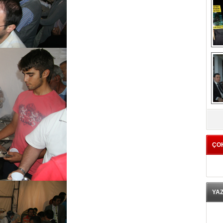
K
ÇO
YA