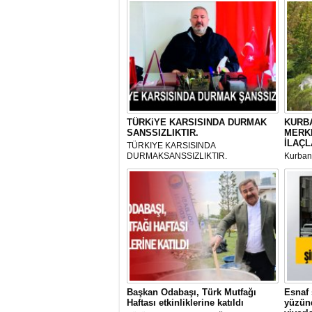
TÜRKiYE KARSISINDA DURMAK
KURBA
SANSSIZLIKTIR.
MERK
İLAÇL
TÜRKIYE KARSISINDA
DURMAKSANSSIZLIKTIR.
Kurbanl
ve Kes
mikrop
her gün
tarafın
Başkan Odabaşı, Türk Mutfağı
Esnaf 
Haftası etkinliklerine katıldı
yüzünd