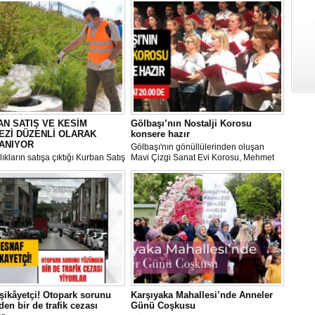
N SATIŞ VE KESİM
Gölbaşı’nın Nostalji Korosu
EZİ DÜZENLİ OLARAK
konsere hazır
ANIYOR
Gölbaşı'nın gönüllülerinden oluşan
ıkların satışa çıktığı Kurban Satış
Mavi Çizgi Sanat Evi Korosu, Mehmet
im Merkezi, haşere ve
Akif Ersoy Kültür Merkezi’nde vereceği
ların önüne geçilmesi amacıyla
konsere hızır.
 Gölbaşı Belediyesi ekipleri
dan düzenli olarak ilaçlanıyor.
şikâyetçi! Otopark sorunu
Karşıyaka Mahallesi’nde Anneler
en bir de trafik cezası
Günü Coşkusu