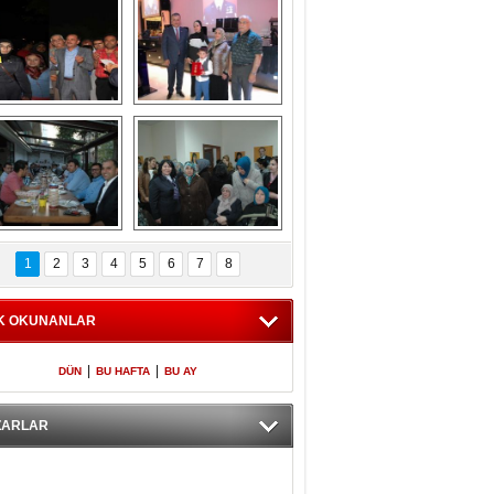
Gölbaşı GAZZE 
Kaymakamlıktan 
İÇİN YÜRÜDÜ
iftar yemeği
aymakamlıktan 
NERGÜL 
iftar yemeği
YILDIRIM SEÇİM 
1
2
3
4
5
6
7
8
BÜROSUNU AÇTI
K OKUNANLAR
|
|
DÜN
BU HAFTA
BU AY
ZARLAR