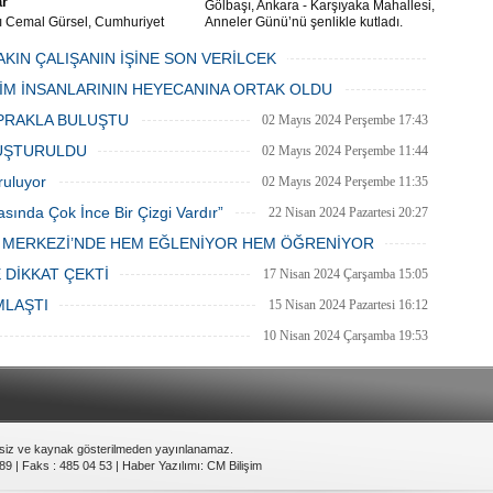
ar
Gölbaşı, Ankara - Karşıyaka Mahallesi,
ı Cemal Gürsel, Cumhuriyet
Anneler Günü’nü şenlikle kutladı.
 ve ara sokaklarda işyeri
Mahalle muhtarı Gülay Candemir’in
 esnaf ve alışverişe gelen
öncülüğünde düzenlenen 1. Karşıyaka
AKIN ÇALIŞANIN İŞİNE SON VERİLCEK
şlar park cezaları yüzünden
mahallesi şenliği anneler günü etkinliği
06 Mayıs 2024 Pazartesi 15:47
LİM İNSANLARININ HEYECANINA ORTAK OLDU
an bezdi.
06 Mayıs 2024 Pazartesi 15:31
PRAKLA BULUŞTU
02 Mayıs 2024 Perşembe 17:43
LUŞTURULDU
02 Mayıs 2024 Perşembe 11:44
ruluyor
02 Mayıs 2024 Perşembe 11:35
asında Çok İnce Bir Çizgi Vardır”
22 Nisan 2024 Pazartesi 20:27
E MERKEZİ’NDE HEM EĞLENİYOR HEM ÖĞRENİYOR
20 Nisan 2024 Cumartesi 15:26
 DİKKAT ÇEKTİ
17 Nisan 2024 Çarşamba 15:05
MLAŞTI
15 Nisan 2024 Pazartesi 16:12
10 Nisan 2024 Çarşamba 19:53
nsiz ve kaynak gösterilmeden yayınlanamaz.
89 | Faks : 485 04 53 |
Haber Yazılımı
:
CM Bilişim