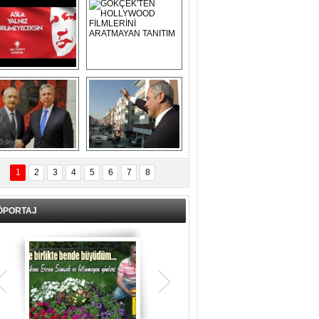
Asla Yalnız 
GÖKÇEK'TEN 
Yürümeyeceksin 
HOLLYWOOD 
Uzun Adam
FİLMLERİNİ 
ARATMAYAN 
TANITIM
L İÇERİ ZÜBÜK!
ERCAN ŞİMŞEK 
GÖLBAŞI'NDA 
1
2
3
4
5
6
7
8
KASIRGA ETKİSİ 
YARATTI !
ÖPORTAJ
Teşrik tekbiri nedir? Ne anlama gelir?
Kurban Bayramının arefe günü sabah
namazından itibaren bayramın