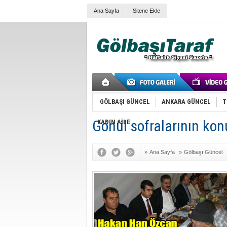
Ana Sayfa
Sitene Ekle
GÖLBAŞI GÜNCEL
ANKARA GÜNCEL
T
Gönül sofralarının kon
KADIN AİLE
»
Ana Sayfa
»
Gölbaşı Güncel