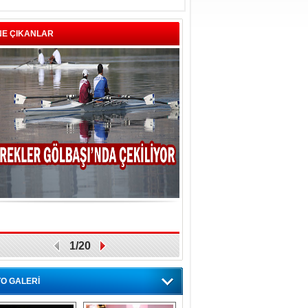
NE ÇIKANLAR
1/20
O GALERİ