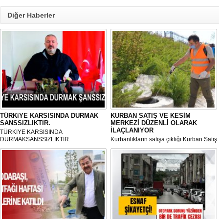
Diğer Haberler
TÜRKiYE KARSISINDA DURMAK
KURBAN SATIŞ VE KESİM
SANSSIZLIKTIR.
MERKEZİ DÜZENLİ OLARAK
İLAÇLANIYOR
TÜRKIYE KARSISINDA
DURMAKSANSSIZLIKTIR.
Kurbanlıkların satışa çıktığı Kurban Satış
ve Kesim Merkezi, haşere ve
mikropların önüne geçilmesi amacıyla
her gün Gölbaşı Belediyesi ekipleri
tarafından düzenli olarak ilaçlanıyor.