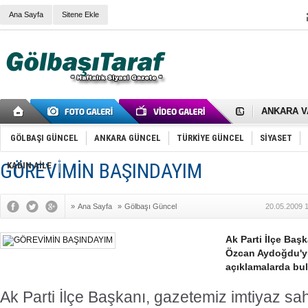
Ana Sayfa
Sitene Ekle
RIZA KAY
ANKARA V
Gölbaşı’nd
Cemal Gürs
Samet Kesk
GÖLBAŞI GÜNCEL
ANKARA GÜNCEL
TÜRKİYE GÜNCEL
SİYASET
FAİZ ORAN
OLİMPİK 
GÖREVİMİN BAŞINDAYIM
KADIN AİLE
SÖZ YERİ
TÜRKİYE (T
SPOR KLU
»
Ana Sayfa
»
Gölbaşı Güncel
20.05.2009 
Mikail Arı
RECEP TA
ODABAŞI’N
Ak Parti İlçe Baş
Gölbaşı Be
Özcan Aydoğdu'yu
İNCEK PAR
açıklamalarda bu
Ak Parti İlçe Başkanı, gazetemiz imtiyaz sa