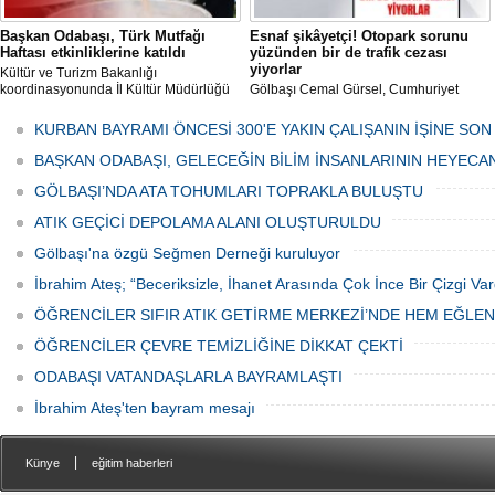
Başkan Odabaşı, Türk Mutfağı
Esnaf şikâyetçi! Otopark sorunu
Haftası etkinliklerine katıldı
yüzünden bir de trafik cezası
yiyorlar
Kültür ve Turizm Bakanlığı
koordinasyonunda İl Kültür Müdürlüğü
Gölbaşı Cemal Gürsel, Cumhuriyet
tarafından düzenlenen "Türk Mutfağı
Caddesi ve ara sokaklarda işyeri
Haftası" etkinlikleri Ankara'da devam
bulunan esnaf ve alışverişe gelen
KURBAN BAYRAMI ÖNCESİ 300'E YAKIN ÇALIŞANIN İŞİNE SON
ediyor.
vatandaşlar park cezaları yüzünden
canından bezdi.
BAŞKAN ODABAŞI, GELECEĞİN BİLİM İNSANLARININ HEYECA
GÖLBAŞI’NDA ATA TOHUMLARI TOPRAKLA BULUŞTU
ATIK GEÇİCİ DEPOLAMA ALANI OLUŞTURULDU
Gölbaşı'na özgü Seğmen Derneği kuruluyor
İbrahim Ateş; “Beceriksizle, İhanet Arasında Çok İnce Bir Çizgi Var
ÖĞRENCİLER SIFIR ATIK GETİRME MERKEZİ’NDE HEM EĞLE
ÖĞRENCİLER ÇEVRE TEMİZLİĞİNE DİKKAT ÇEKTİ
ODABAŞI VATANDAŞLARLA BAYRAMLAŞTI
İbrahim Ateş'ten bayram mesajı
|
Künye
eğitim haberleri