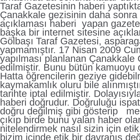
Taraf Gazetesinin haberi yaptıkt
Çanakkale gezisinin daha sonra 
açıklaması haberi
yapan gazete
başka bir internet sitesine açıkl
Gölbaşı Taraf Gazetesi, aspara
yapmamıştır. 17 Nisan 2009 Cu
yapılması planlanan Çanakkale G
edilmiştir. Bunu bütün kamuoyu d
Hatta öğrencilerin geziye gidebil
kaymakamlık oluru bile alınmıştı
tarihte iptal edilmiştir. Dolayısı
haberi doğrudur. Doğruluğu ispat
doğru değilmiş gibi gösterip me
çıkıp birde bunu yalan haber ola
nitelendirmek nasıl sizin için et
bizim içinde etik bir davranış değ