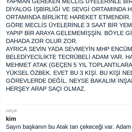
YAPMAN GEREKEN MECLİS ÜYELERİNLE Bİ
DİYALOG İŞBİRLİĞİ VE SEVGİ ORTAMINDA
ORTAMINDA BİRLİKTE HAREKET ETMENDİR
GÖRE MECLİS ÜYELERİNLE 3 SAAT BİR YEM
YAPIP BİR ARAYA GELEMEMİŞŞİN. BÖYLE 
DAHADA ZOR OLUR ZOR.
AYRICA SEVİN YADA SEVMEYİN MHP ENCÜME
BELEDİYECİLİKTE TECRÜBELİ ADAM VAR. 
MEHMET ATAK (GEÇEN 5 YIL TOPLANTILARA
YÜKSEL ÖZBEK. EVET BU 3 KİŞİ. BU KİŞİ N
GÖREVLERDE DEĞİL. NEYSE BAKALIM İNŞA
HERŞEY ARAP SAÇI OLMAZ.
selçuk
kim
Sayın başkanın bu Atak tan çekeceği var. Adam