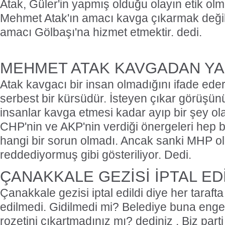
Atak, Güler'in yapmış olduğu olayın etik ol
Mehmet Atak'ın amacı kavga çıkarmak değil
amacı Gölbaşı'na hizmet etmektir. dedi.
MEHMET ATAK KAVGADAN YA
Atak kavgacı bir insan olmadığını ifade eder
serbest bir kürsüdür. İsteyen çıkar görüşünü 
insanlar kavga etmesi kadar ayıp bir şey ola
CHP'nin ve AKP'nin verdiği önergeleri hep bir
hangi bir sorun olmadı. Ancak sanki MHP ol
reddediyormuş gibi gösteriliyor. Dedi.
ÇANAKKALE GEZİSİ İPTAL ED
Çanakkale gezisi iptal edildi diye her taraft
edilmedi. Gidilmedi mi? Belediye buna engel
rozetini çıkartmadınız mı? dediniz . Biz parti