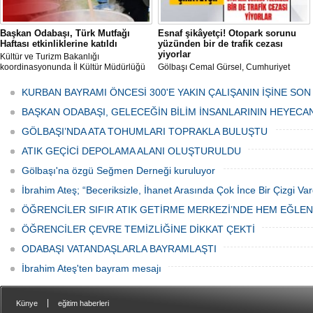
Başkan Odabaşı, Türk Mutfağı
Esnaf şikâyetçi! Otopark sorunu
Haftası etkinliklerine katıldı
yüzünden bir de trafik cezası
yiyorlar
Kültür ve Turizm Bakanlığı
koordinasyonunda İl Kültür Müdürlüğü
Gölbaşı Cemal Gürsel, Cumhuriyet
tarafından düzenlenen "Türk Mutfağı
Caddesi ve ara sokaklarda işyeri
Haftası" etkinlikleri Ankara'da devam
bulunan esnaf ve alışverişe gelen
KURBAN BAYRAMI ÖNCESİ 300'E YAKIN ÇALIŞANIN İŞİNE SON
ediyor.
vatandaşlar park cezaları yüzünden
canından bezdi.
BAŞKAN ODABAŞI, GELECEĞİN BİLİM İNSANLARININ HEYECA
GÖLBAŞI’NDA ATA TOHUMLARI TOPRAKLA BULUŞTU
ATIK GEÇİCİ DEPOLAMA ALANI OLUŞTURULDU
Gölbaşı'na özgü Seğmen Derneği kuruluyor
İbrahim Ateş; “Beceriksizle, İhanet Arasında Çok İnce Bir Çizgi Var
ÖĞRENCİLER SIFIR ATIK GETİRME MERKEZİ’NDE HEM EĞLE
ÖĞRENCİLER ÇEVRE TEMİZLİĞİNE DİKKAT ÇEKTİ
ODABAŞI VATANDAŞLARLA BAYRAMLAŞTI
İbrahim Ateş'ten bayram mesajı
|
Künye
eğitim haberleri