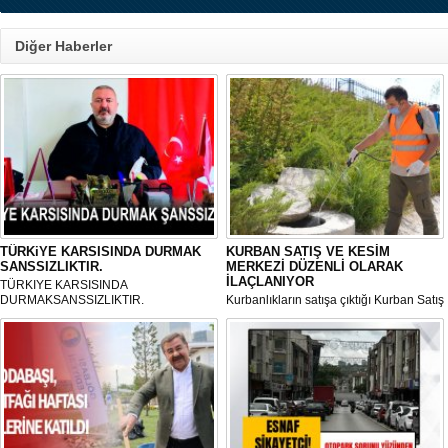
Diğer Haberler
TÜRKiYE KARSISINDA DURMAK
KURBAN SATIŞ VE KESİM
SANSSIZLIKTIR.
MERKEZİ DÜZENLİ OLARAK
İLAÇLANIYOR
TÜRKIYE KARSISINDA
DURMAKSANSSIZLIKTIR.
Kurbanlıkların satışa çıktığı Kurban Satış
ve Kesim Merkezi, haşere ve
mikropların önüne geçilmesi amacıyla
her gün Gölbaşı Belediyesi ekipleri
tarafından düzenli olarak ilaçlanıyor.