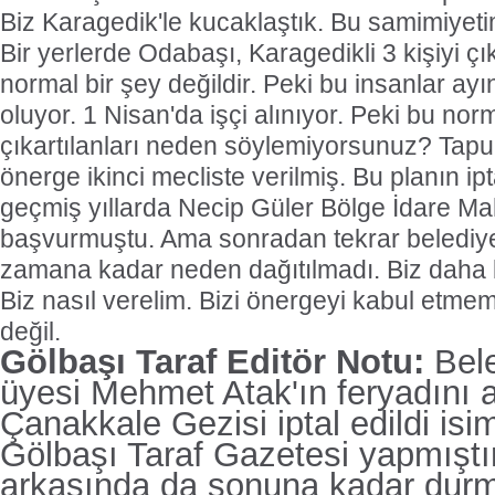
Biz Karagedik'le kucaklaştık. Bu samimiye
Bir yerlerde Odabaşı, Karagedikli 3 kişiyi çı
normal bir şey değildir. Peki bu insanlar ay
oluyor. 1 Nisan'da işçi alınıyor. Peki bu nor
çıkartılanları neden söylemiyorsunuz? Tapu s
önerge ikinci mecliste verilmiş. Bu planın iptal
geçmiş yıllarda Necip Güler Bölge İdare 
başvurmuştu. Ama sonradan tekrar belediye
zamana kadar neden dağıtılmadı. Biz daha bi
Biz nasıl verelim. Bizi önergeyi kabul etmem
değil.
Gölbaşı Taraf Editör Notu:
Bele
üyesi Mehmet Atak'ın feryadını a
Çanakkale Gezisi iptal edildi isim
Gölbaşı Taraf Gazetesi yapmıştır
arkasında da sonuna kadar durm