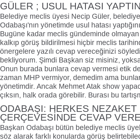
GÜLER ; USUL HATASI YAPTINI
Belediye meclis üyesi Necip Güler, belediy
Odabaşı'nın yönetimde usul hatası yaptığını 
Bugüne kadar meclis gündeminde olmayan bir
kalkıp görüş bildirilmesi hiçbir meclis tarihi
önergelere yazılı cevap vereceğinizi söyledi
bekliyorum. Şimdi Başkan siz misiniz, yok
Onun burada bunlara cevap vermesi etik değ
zaman MHP vermiyor, demedim ama bunlar
yönetimdir. Ancak Mehmet Atak show yapaca
çıksın, halk orada görebilir. Burası bu tartış
ODABAŞI: HERKES NEZAKET
ÇERÇEVESİNDE CEVAP VERE
Başkan Odabaşı bütün belediye meclis üyel
söz alarak farklı konularda görüş belirtebile