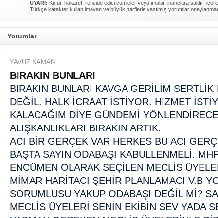
UYARI:
Küfür, hakaret, rencide edici cümleler veya imalar, inançlara saldırı içere
Türkçe karakter kullanılmayan ve büyük harflerle yazılmış yorumlar onaylanma
Yorumlar
YAVUZ KAMAN
BIRAKIN BUNLARI
BIRAKIN BUNLARI KAVGA GERİLİM SERTLİ
DEĞİL. HALK İCRAAT İSTİYOR. HİZMET İST
KALACAĞIM DİYE GÜNDEMİ YÖNLENDİRECE
ALIŞKANLIKLARI BIRAKIN ARTIK.
ACI BİR GERÇEK VAR HERKES BU ACI GERÇ
BAŞTA SAYIN ODABAŞI KABULLENMELİ. MHP
ENCÜMEN OLARAK SEÇİLEN MECLİS ÜYELE
MİMAR HARİTACI ŞEHİR PLANLAMACI V.B Y
SORUMLUSU YAKUP ODABAŞI DEĞİL Mİ? SA
MECLİS ÜYELERİ SENİN EKİBİN SEV YADA S