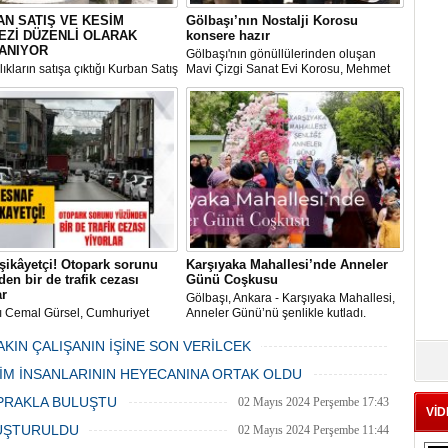
N SATIŞ VE KESİM
Gölbaşı’nın Nostalji Korosu
EZİ DÜZENLİ OLARAK
konsere hazır
ANIYOR
Gölbaşı'nın gönüllülerinden oluşan
ıkların satışa çıktığı Kurban Satış
Mavi Çizgi Sanat Evi Korosu, Mehmet
im Merkezi, haşere ve
Akif Ersoy Kültür Merkezi’nde vereceği
ların önüne geçilmesi amacıyla
konsere hızır.
 Gölbaşı Belediyesi ekipleri
dan düzenli olarak ilaçlanıyor.
şikâyetçi! Otopark sorunu
Karşıyaka Mahallesi’nde Anneler
en bir de trafik cezası
Günü Coşkusu
ar
Gölbaşı, Ankara - Karşıyaka Mahallesi,
ı Cemal Gürsel, Cumhuriyet
Anneler Günü’nü şenlikle kutladı.
 ve ara sokaklarda işyeri
Mahalle muhtarı Gülay Candemir’in
 esnaf ve alışverişe gelen
öncülüğünde düzenlenen 1. Karşıyaka
AKIN ÇALIŞANIN İŞİNE SON VERİLCEK
şlar park cezaları yüzünden
mahallesi şenliği anneler günü etkinliği
06 Mayıs 2024 Pazartesi 15:47
LİM İNSANLARININ HEYECANINA ORTAK OLDU
an bezdi.
06 Mayıs 2024 Pazartesi 15:31
PRAKLA BULUŞTU
02 Mayıs 2024 Perşembe 17:43
VİD
LUŞTURULDU
02 Mayıs 2024 Perşembe 11:44