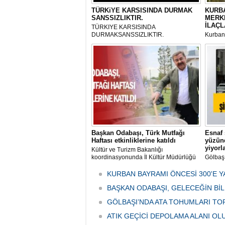
TÜRKiYE KARSISINDA DURMAK
KURBA
SANSSIZLIKTIR.
MERK
İLAÇL
TÜRKIYE KARSISINDA
DURMAKSANSSIZLIKTIR.
Kurbanl
ve Kes
mikrop
her gün
tarafın
Başkan Odabaşı, Türk Mutfağı
Esnaf 
Haftası etkinliklerine katıldı
yüzünd
yiyorl
Kültür ve Turizm Bakanlığı
koordinasyonunda İl Kültür Müdürlüğü
Gölbaş
tarafından düzenlenen "Türk Mutfağı
Caddesi
Haftası" etkinlikleri Ankara'da devam
bulunan
KURBAN BAYRAMI ÖNCESİ 300'E Y
ediyor.
vatanda
BAŞKAN ODABAŞI, GELECEĞİN Bİ
canınd
GÖLBAŞI’NDA ATA TOHUMLARI TO
ATIK GEÇİCİ DEPOLAMA ALANI O