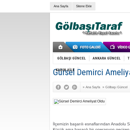
Ana Sayfa
Sitene Ekle
GÖLBAŞI GÜNCEL
ANKARA GÜNCEL
T
Gürsel Demirci Ameliy
KADIN AİLE
»
Ana Sayfa
»
Gölbaşı Güncel
İlçemizin başarılı esnaflarından Anadolu S
Küçük ama başarılı bir operasyon geçiren 