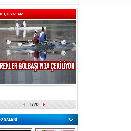
NE ÇIKANLAR
1/20
O GALERİ