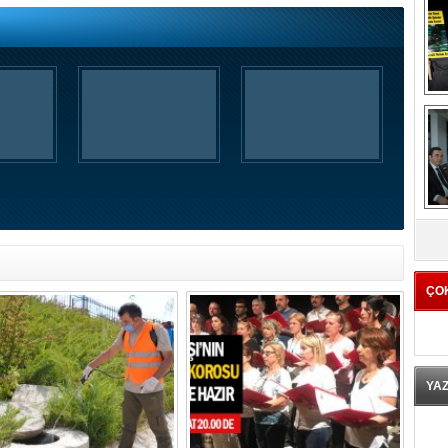
K
ÇO
YA