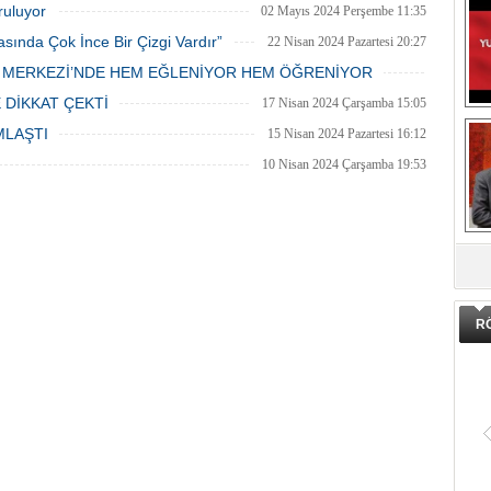
ruluyor
02 Mayıs 2024 Perşembe 11:35
asında Çok İnce Bir Çizgi Vardır”
22 Nisan 2024 Pazartesi 20:27
E MERKEZİ’NDE HEM EĞLENİYOR HEM ÖĞRENİYOR
20 Nisan 2024 Cumartesi 15:26
 DİKKAT ÇEKTİ
17 Nisan 2024 Çarşamba 15:05
MLAŞTI
15 Nisan 2024 Pazartesi 16:12
10 Nisan 2024 Çarşamba 19:53
DA
R