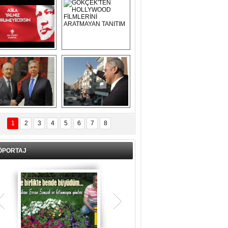
Asla Yalnız 
GÖKÇEK'TEN 
Yürümeyeceksin 
HOLLYWOOD 
Uzun Adam
FİLMLERİNİ 
ARATMAYAN 
TANITIM
L İÇERİ ZÜBÜK!
ERCAN ŞİMŞEK 
GÖLBAŞI'NDA 
1
2
3
4
5
6
7
8
KASIRGA ETKİSİ 
YARATTI !
ÖPORTAJ
Teşrik tekbiri nedir? Ne anlama gelir?
Kurban Bayramının arefe günü sabah
namazından itibaren bayramın