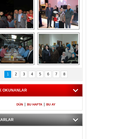
Gölbaşı GAZZE 
Kaymakamlıktan 
İÇİN YÜRÜDÜ
iftar yemeği
aymakamlıktan 
NERGÜL 
iftar yemeği
YILDIRIM SEÇİM 
1
2
3
4
5
6
7
8
BÜROSUNU AÇTI
K OKUNANLAR
|
|
DÜN
BU HAFTA
BU AY
ZARLAR