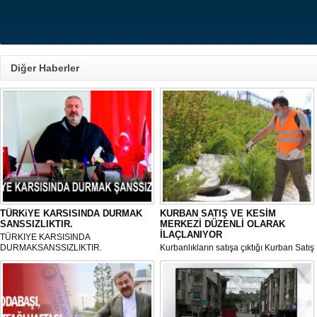
Diğer Haberler
TÜRKiYE KARSISINDA DURMAK
KURBAN SATIŞ VE KESİM
SANSSIZLIKTIR.
MERKEZİ DÜZENLİ OLARAK
İLAÇLANIYOR
TÜRKIYE KARSISINDA
DURMAKSANSSIZLIKTIR.
Kurbanlıkların satışa çıktığı Kurban Satış
ve Kesim Merkezi, haşere ve
mikropların önüne geçilmesi amacıyla
her gün Gölbaşı Belediyesi ekipleri
tarafından düzenli olarak ilaçlanıyor.