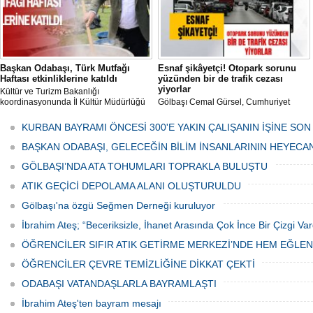
Başkan Odabaşı, Türk Mutfağı
Esnaf şikâyetçi! Otopark sorunu
Haftası etkinliklerine katıldı
yüzünden bir de trafik cezası
yiyorlar
Kültür ve Turizm Bakanlığı
koordinasyonunda İl Kültür Müdürlüğü
Gölbaşı Cemal Gürsel, Cumhuriyet
tarafından düzenlenen "Türk Mutfağı
Caddesi ve ara sokaklarda işyeri
Haftası" etkinlikleri Ankara'da devam
bulunan esnaf ve alışverişe gelen
KURBAN BAYRAMI ÖNCESİ 300'E YAKIN ÇALIŞANIN İŞİNE SON
ediyor.
vatandaşlar park cezaları yüzünden
canından bezdi.
BAŞKAN ODABAŞI, GELECEĞİN BİLİM İNSANLARININ HEYECA
GÖLBAŞI’NDA ATA TOHUMLARI TOPRAKLA BULUŞTU
ATIK GEÇİCİ DEPOLAMA ALANI OLUŞTURULDU
Gölbaşı'na özgü Seğmen Derneği kuruluyor
İbrahim Ateş; “Beceriksizle, İhanet Arasında Çok İnce Bir Çizgi Var
ÖĞRENCİLER SIFIR ATIK GETİRME MERKEZİ’NDE HEM EĞLE
ÖĞRENCİLER ÇEVRE TEMİZLİĞİNE DİKKAT ÇEKTİ
ODABAŞI VATANDAŞLARLA BAYRAMLAŞTI
İbrahim Ateş'ten bayram mesajı