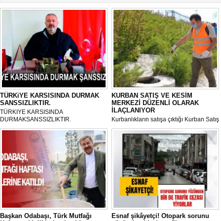
TÜRKiYE KARSISINDA DURMAK
KURBAN SATIŞ VE KESİM
SANSSIZLIKTIR.
MERKEZİ DÜZENLİ OLARAK
İLAÇLANIYOR
TÜRKIYE KARSISINDA
DURMAKSANSSIZLIKTIR.
Kurbanlıkların satışa çıktığı Kurban Satış
ve Kesim Merkezi, haşere ve
mikropların önüne geçilmesi amacıyla
her gün Gölbaşı Belediyesi ekipleri
tarafından düzenli olarak ilaçlanıyor.
Başkan Odabaşı, Türk Mutfağı
Esnaf şikâyetçi! Otopark sorunu