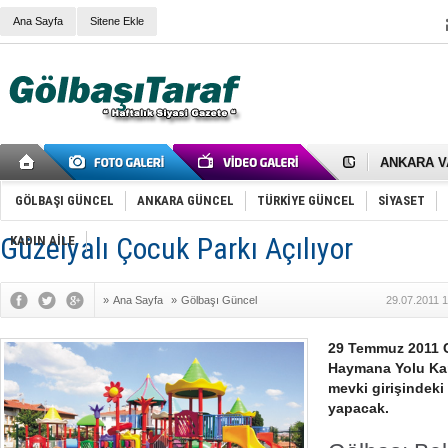
Ana Sayfa
Sitene Ekle
RIZA KAY
ANKARA V
Gölbaşı’nd
Cemal Gürs
Samet Kesk
GÖLBAŞI GÜNCEL
ANKARA GÜNCEL
TÜRKİYE GÜNCEL
SİYASET
FAİZ ORAN
OLİMPİK 
Güzelyalı Çocuk Parkı Açılıyor
KADIN AİLE
SÖZ YERİ
TÜRKİYE (T
SPOR KLU
»
Ana Sayfa
»
Gölbaşı Güncel
29.07.2011 
Mikail Arı
RECEP TA
ODABAŞI’N
29 Temmuz 2011 
Gölbaşı Be
Haymana Yolu Kar
İNCEK PAR
mevki girişindeki 
yapacak.