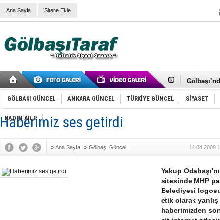
Ana Sayfa
Sitene Ekle
RIZA KAY
ANKARA V
Gölbaşı’nd
Cemal Gürs
Samet Kesk
GÖLBAŞI GÜNCEL
ANKARA GÜNCEL
TÜRKİYE GÜNCEL
SİYASET
FAİZ ORAN
OLİMPİK 
Haberimiz ses getirdi
KADIN AİLE
SÖZ YERİ
TÜRKİYE (T
SPOR KLU
»
Ana Sayfa
»
Gölbaşı Güncel
14.04.2009 1
Mikail Arı
RECEP TA
ODABAŞI’N
Yakup Odabaşı'nın
Gölbaşı Be
sitesinde MHP pa
İNCEK PAR
Belediyesi logosu
etik olarak yanlı
haberimizden son