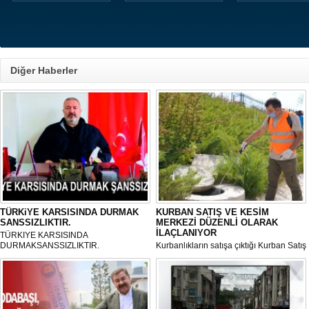
Diğer Haberler
TÜRKiYE KARSISINDA DURMAK
KURBAN SATIŞ VE KESİM
SANSSIZLIKTIR.
MERKEZİ DÜZENLİ OLARAK
İLAÇLANIYOR
TÜRKIYE KARSISINDA
DURMAKSANSSIZLIKTIR.
Kurbanlıkların satışa çıktığı Kurban Satış
ve Kesim Merkezi, haşere ve
mikropların önüne geçilmesi amacıyla
her gün Gölbaşı Belediyesi ekipleri
tarafından düzenli olarak ilaçlanıyor.