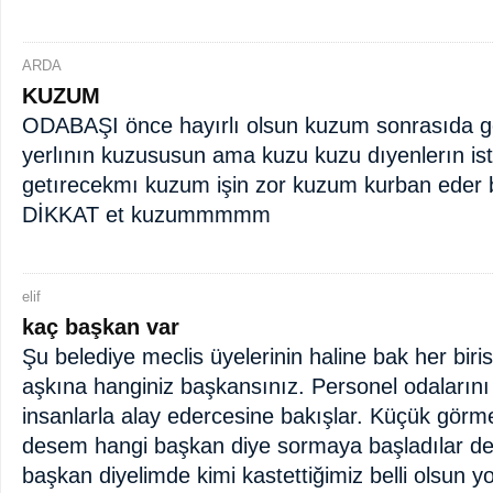
ARDA
KUZUM
ODABAŞI önce hayırlı olsun kuzum sonrasıda g
yerlının kuzususun ama kuzu kuzu dıyenlerın ist
getırecekmı kuzum işin zor kuzum kurban eder b
DİKKAT et kuzummmmm
elif
kaç başkan var
Şu belediye meclis üyelerinin haline bak her birisi
aşkına hanginiz başkansınız. Personel odalarını
insanlarla alay edercesine bakışlar. Küçük görm
desem hangi başkan diye sormaya başladılar der
başkan diyelimde kimi kastettiğimiz belli olsun y