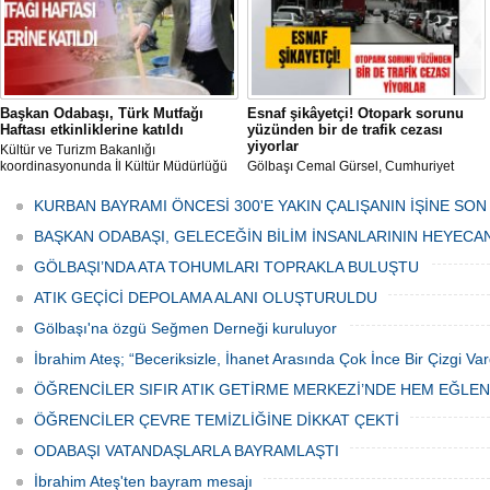
Başkan Odabaşı, Türk Mutfağı
Esnaf şikâyetçi! Otopark sorunu
Haftası etkinliklerine katıldı
yüzünden bir de trafik cezası
yiyorlar
Kültür ve Turizm Bakanlığı
koordinasyonunda İl Kültür Müdürlüğü
Gölbaşı Cemal Gürsel, Cumhuriyet
tarafından düzenlenen "Türk Mutfağı
Caddesi ve ara sokaklarda işyeri
Haftası" etkinlikleri Ankara'da devam
bulunan esnaf ve alışverişe gelen
KURBAN BAYRAMI ÖNCESİ 300'E YAKIN ÇALIŞANIN İŞİNE SON
ediyor.
vatandaşlar park cezaları yüzünden
canından bezdi.
BAŞKAN ODABAŞI, GELECEĞİN BİLİM İNSANLARININ HEYECA
GÖLBAŞI’NDA ATA TOHUMLARI TOPRAKLA BULUŞTU
ATIK GEÇİCİ DEPOLAMA ALANI OLUŞTURULDU
Gölbaşı'na özgü Seğmen Derneği kuruluyor
İbrahim Ateş; “Beceriksizle, İhanet Arasında Çok İnce Bir Çizgi Var
ÖĞRENCİLER SIFIR ATIK GETİRME MERKEZİ’NDE HEM EĞLE
ÖĞRENCİLER ÇEVRE TEMİZLİĞİNE DİKKAT ÇEKTİ
ODABAŞI VATANDAŞLARLA BAYRAMLAŞTI
İbrahim Ateş'ten bayram mesajı