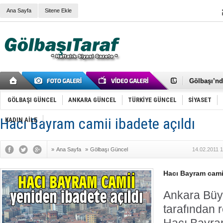
Ana Sayfa
Sitene Ekle
RIZA KAY
ANKARA V
Gölbaşı’nd
Cemal Gürs
Samet Kesk
GÖLBAŞI GÜNCEL
ANKARA GÜNCEL
TÜRKİYE GÜNCEL
SİYASET
FAİZ ORAN
OLİMPİK 
Hacı Bayram camii ibadete açıldı
KADIN AİLE
SÖZ YERİ
TÜRKİYE (T
SPOR KLU
»
Ana Sayfa
»
Gölbaşı Güncel
14.02.2011 
Mikail Arı
RECEP TA
ODABAŞI’N
Hacı Bayram camii
Gölbaşı Be
İNCEK PAR
Ankara Büy
tarafından r