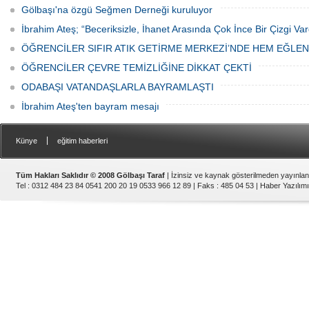
Gölbaşı'na özgü Seğmen Derneği kuruluyor
İbrahim Ateş; “Beceriksizle, İhanet Arasında Çok İnce Bir Çizgi Var
ÖĞRENCİLER SIFIR ATIK GETİRME MERKEZİ’NDE HEM EĞLE
ÖĞRENCİLER ÇEVRE TEMİZLİĞİNE DİKKAT ÇEKTİ
ODABAŞI VATANDAŞLARLA BAYRAMLAŞTI
İbrahim Ateş'ten bayram mesajı
|
Künye
eğitim haberleri
Tüm Hakları Saklıdır © 2008 Gölbaşı Taraf
| İzinsiz ve kaynak gösterilmeden yayınla
Tel : 0312 484 23 84 0541 200 20 19 0533 966 12 89 | Faks : 485 04 53 |
Haber Yazılımı