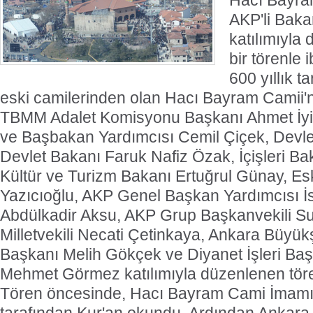
Hacı Bayram
AKP'li Bakan
katılımıyla
bir törenle 
600 yıllık t
eski camilerinden olan Hacı Bayram Camii'ni
TBMM Adalet Komisyonu Başkanı Ahmet İyi
ve Başbakan Yardımcısı Cemil Çiçek, Devle
Devlet Bakanı Faruk Nafiz Özak, İçişleri Bak
Kültür ve Turizm Bakanı Ertuğrul Günay, Es
Yazıcıoğlu, AKP Genel Başkan Yardımcısı İst
Abdülkadir Aksu, AKP Grup Başkanvekili Sua
Milletvekili Necati Çetinkaya, Ankara Büyük
Başkanı Melih Gökçek ve Diyanet İşleri Başk
Mehmet Görmez katılımıyla düzenlenen tören
Tören öncesinde, Hacı Bayram Cami İmamı