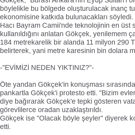
Gökçek, "Burası Ankara'nın Eyüp Sultan'ı ol
böylelikle bu bölgede oluşturulacak inanç tu
ekonomisine katkıda bulunacakları söyledi.
Hacı Bayram Camii'nde teknolojinin en üst 
kullanıldığını anlatan Gökçek, yenilemem çal
184 metrekarelik bir alanda 11 milyon 290 
belirterek, yani metre karesinin bin dolara m
-"EVİMİZİ NEDEN YIKTINIZ?"-
Öte yandan Gökçek'in konuşması sırasında,
pankartla Gökçek'i protesto etti. "Bizim evler
diye bağırarak Gökçek'e tepki gösteren va
görevlilerce oradan uzaklaştırıldı.
Gökçek ise "Olacak böyle şeyler" diyerek
etti.