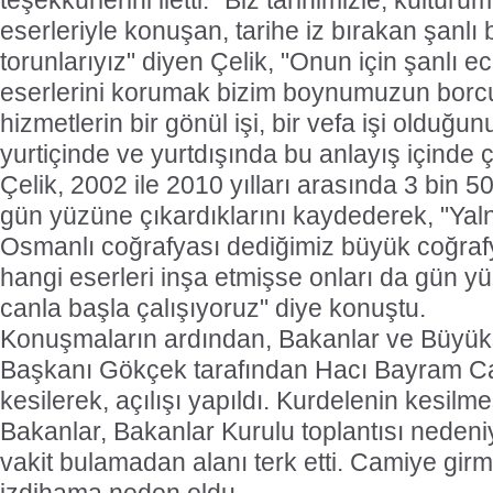
teşekkürlerini iletti. "Biz tarihimizle, kültür
eserleriyle konuşan, tarihe iz bırakan şanlı 
torunlarıyız" diyen Çelik, "Onun için şanlı 
eserlerini korumak bizim boynumuzun borcu
hizmetlerin bir gönül işi, bir vefa işi olduğu
yurtiçinde ve yurtdışında bu anlayış içinde çalı
Çelik, 2002 ile 2010 yılları arasında 3 bin 5
gün yüzüne çıkardıklarını kaydederek, "Yaln
Osmanlı coğrafyası dediğimiz büyük coğra
hangi eserleri inşa etmişse onları da gün y
canla başla çalışıyoruz" diye konuştu.
Konuşmaların ardından, Bakanlar ve Büyükş
Başkanı Gökçek tarafından Hacı Bayram Cam
kesilerek, açılışı yapıldı. Kurdelenin kesilm
Bakanlar, Bakanlar Kurulu toplantısı neden
vakit bulamadan alanı terk etti. Camiye girm