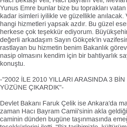
Hacı Bektaşi Veli, Hacı Bayram Veli, Mevla
Yunus Emre bunlar bize bu toprakları vatan 
kadar isimleri iyilikle ve güzellikle anılacak.
hangi hizmetleri yapsak azdır. Bu güzel es
herkese çok teşekkür ediyorum. Büyükşehir
değerli arkadaşım Sayın Gökçek'in vazifesi
rastlayan bu hizmetin benim Bakanlık görevi
nasip olmasını kendim için bir bahtiyarlık s
konuştu.
-"2002 İLE 2010 YILLARI ARASINDA 3 Bİ
YÜZÜNE ÇIKARDIK"-
Devlet Bakanı Faruk Çelik ise Ankara'da ma
zaman Hacı Bayram Camii'sinin akla geldiğin
caminin dünden bugüne taşınmasında eme