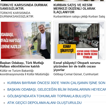
TÜRKiYE KARSISINDA DURMAK
KURBAN SATIŞ VE KESİM
SANSSIZLIKTIR.
MERKEZİ DÜZENLİ OLARAK
İLAÇLANIYOR
TÜRKIYE KARSISINDA
DURMAKSANSSIZLIKTIR.
Kurbanlıkların satışa çıktığı Kurban Satış
ve Kesim Merkezi, haşere ve
mikropların önüne geçilmesi amacıyla
her gün Gölbaşı Belediyesi ekipleri
tarafından düzenli olarak ilaçlanıyor.
Başkan Odabaşı, Türk Mutfağı
Esnaf şikâyetçi! Otopark sorunu
Haftası etkinliklerine katıldı
yüzünden bir de trafik cezası
yiyorlar
Kültür ve Turizm Bakanlığı
koordinasyonunda İl Kültür Müdürlüğü
Gölbaşı Cemal Gürsel, Cumhuriyet
tarafından düzenlenen "Türk Mutfağı
Caddesi ve ara sokaklarda işyeri
Haftası" etkinlikleri Ankara'da devam
bulunan esnaf ve alışverişe gelen
KURBAN BAYRAMI ÖNCESİ 300'E YAKIN ÇALIŞANIN İŞİNE SON
ediyor.
vatandaşlar park cezaları yüzünden
canından bezdi.
BAŞKAN ODABAŞI, GELECEĞİN BİLİM İNSANLARININ HEYECA
GÖLBAŞI’NDA ATA TOHUMLARI TOPRAKLA BULUŞTU
ATIK GEÇİCİ DEPOLAMA ALANI OLUŞTURULDU