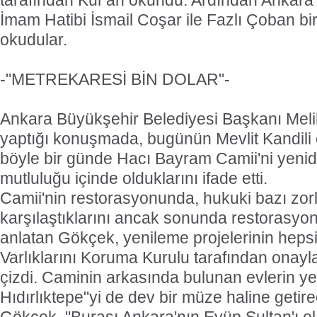
tarafından Kur'an okundu. Ardından Ankar
İmam Hatibi İsmail Coşar ile Fazlı Çoban bir
okudular.
-"METREKARESİ BİN DOLAR"-
Ankara Büyükşehir Belediyesi Başkanı Mel
yaptığı konuşmada, bugünün Mevlit Kandili 
böyle bir günde Hacı Bayram Camii'ni yen
mutluluğu içinde olduklarını ifade etti.
Camii'nin restorasyonunda, hukuki bazı zorl
karşılaştıklarını ancak sonunda restorasyo
anlatan Gökçek, yenileme projelerinin hepsi
Varlıklarını Koruma Kurulu tarafından onayla
çizdi. Caminin arkasında bulunan evlerin ye
Hıdırlıktepe"yi de dev bir müze haline getir