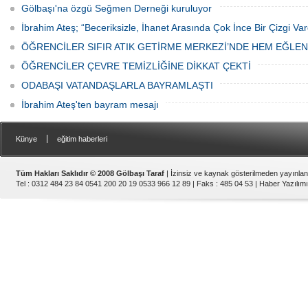
Gölbaşı'na özgü Seğmen Derneği kuruluyor
İbrahim Ateş; “Beceriksizle, İhanet Arasında Çok İnce Bir Çizgi Var
ÖĞRENCİLER SIFIR ATIK GETİRME MERKEZİ’NDE HEM EĞLE
ÖĞRENCİLER ÇEVRE TEMİZLİĞİNE DİKKAT ÇEKTİ
ODABAŞI VATANDAŞLARLA BAYRAMLAŞTI
İbrahim Ateş'ten bayram mesajı
|
Künye
eğitim haberleri
Tüm Hakları Saklıdır © 2008 Gölbaşı Taraf
| İzinsiz ve kaynak gösterilmeden yayınla
Tel : 0312 484 23 84 0541 200 20 19 0533 966 12 89 | Faks : 485 04 53 |
Haber Yazılımı