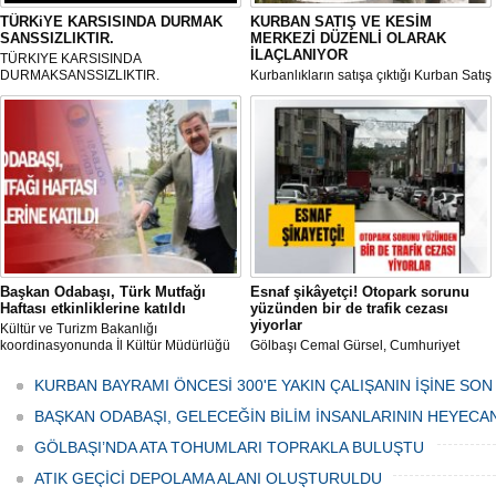
TÜRKiYE KARSISINDA DURMAK
KURBAN SATIŞ VE KESİM
SANSSIZLIKTIR.
MERKEZİ DÜZENLİ OLARAK
İLAÇLANIYOR
TÜRKIYE KARSISINDA
DURMAKSANSSIZLIKTIR.
Kurbanlıkların satışa çıktığı Kurban Satış
ve Kesim Merkezi, haşere ve
mikropların önüne geçilmesi amacıyla
her gün Gölbaşı Belediyesi ekipleri
tarafından düzenli olarak ilaçlanıyor.
Başkan Odabaşı, Türk Mutfağı
Esnaf şikâyetçi! Otopark sorunu
Haftası etkinliklerine katıldı
yüzünden bir de trafik cezası
yiyorlar
Kültür ve Turizm Bakanlığı
koordinasyonunda İl Kültür Müdürlüğü
Gölbaşı Cemal Gürsel, Cumhuriyet
tarafından düzenlenen "Türk Mutfağı
Caddesi ve ara sokaklarda işyeri
Haftası" etkinlikleri Ankara'da devam
bulunan esnaf ve alışverişe gelen
KURBAN BAYRAMI ÖNCESİ 300'E YAKIN ÇALIŞANIN İŞİNE SON
ediyor.
vatandaşlar park cezaları yüzünden
canından bezdi.
BAŞKAN ODABAŞI, GELECEĞİN BİLİM İNSANLARININ HEYECA
GÖLBAŞI’NDA ATA TOHUMLARI TOPRAKLA BULUŞTU
ATIK GEÇİCİ DEPOLAMA ALANI OLUŞTURULDU