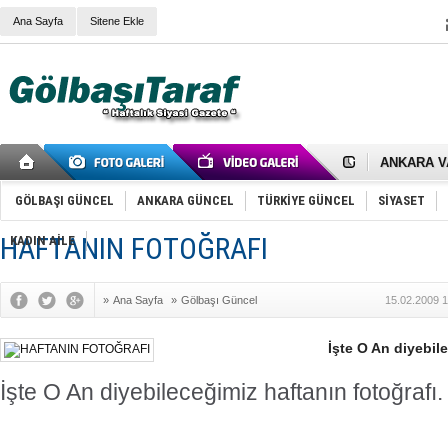
Ana Sayfa
Sitene Ekle
RIZA KAY
ANKARA V
Gölbaşı’nd
Cemal Gürs
GÖLBAŞI GÜNCEL
ANKARA GÜNCEL
TÜRKİYE GÜNCEL
SİYASET
Samet Kesk
FAİZ ORAN
HAFTANIN FOTOĞRAFI
KADIN AİLE
OLİMPİK 
SÖZ YERİ
TÜRKİYE (T
»
Ana Sayfa
»
Gölbaşı Güncel
15.02.2009 1
SPOR KLU
Mikail Arı
RECEP TA
İşte O An diyebi
ODABAŞI’N
Gölbaşı Be
İşte O An diyebileceğimiz haftanın fotoğrafı.
İNCEK PAR