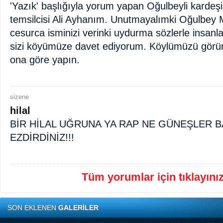
'Yazık' başlığıyla yorum yapan Oğulbeyli kardeş
temsilcisi Ali Ayhanım. Unutmayalımki Oğulbey M
cesurca isminizi verinki uydurma sözlerle insanl
sizi köyümüze davet ediyorum. Köylümüzü görün
ona göre yapın.
sizene
hilal
BİR HİLAL UĞRUNA YA RAP NE GÜNEŞLER B
EZDİRDİNİZ!!!
Tüm yorumlar için tıklayınız 
SON EKLENEN
GALERİLER