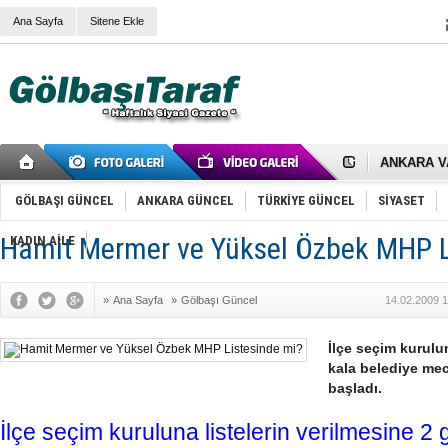
Ana Sayfa
Sitene Ekle
RIZA KAY
ANKARA V
Gölbaşı’nd
Cemal Gürs
GÖLBAŞI GÜNCEL
ANKARA GÜNCEL
TÜRKİYE GÜNCEL
SİYASET
Samet Kesk
FAİZ ORAN
Hamit Mermer ve Yüksel Özbek MHP L
KADIN AİLE
OLİMPİK 
SÖZ YERİ
TÜRKİYE (T
»
Ana Sayfa
»
Gölbaşı Güncel
14.02.2009 1
SPOR KLU
Mikail Arı
RECEP TA
İlçe seçim kurulu
ODABAŞI’N
kala belediye mec
Gölbaşı Be
başladı.
İNCEK PAR
İlçe seçim kuruluna listelerin verilmesine 2