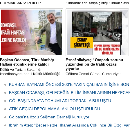
DURMAKSANSSIZLIKTIR.
Kurbanlıkların satışa çıktığı Kurban Satış
ve Kesim Merkezi, haşere ve
mikropların önüne geçilmesi amacıyla
her gün Gölbaşı Belediyesi ekipleri
tarafından düzenli olarak ilaçlanıyor.
Başkan Odabaşı, Türk Mutfağı
Esnaf şikâyetçi! Otopark sorunu
Haftası etkinliklerine katıldı
yüzünden bir de trafik cezası
yiyorlar
Kültür ve Turizm Bakanlığı
koordinasyonunda İl Kültür Müdürlüğü
Gölbaşı Cemal Gürsel, Cumhuriyet
tarafından düzenlenen "Türk Mutfağı
Caddesi ve ara sokaklarda işyeri
Haftası" etkinlikleri Ankara'da devam
bulunan esnaf ve alışverişe gelen
KURBAN BAYRAMI ÖNCESİ 300'E YAKIN ÇALIŞANIN İŞİNE SON
ediyor.
vatandaşlar park cezaları yüzünden
canından bezdi.
BAŞKAN ODABAŞI, GELECEĞİN BİLİM İNSANLARININ HEYECA
GÖLBAŞI’NDA ATA TOHUMLARI TOPRAKLA BULUŞTU
ATIK GEÇİCİ DEPOLAMA ALANI OLUŞTURULDU
Gölbaşı'na özgü Seğmen Derneği kuruluyor
İbrahim Ateş; “Beceriksizle, İhanet Arasında Çok İnce Bir Çizgi Var