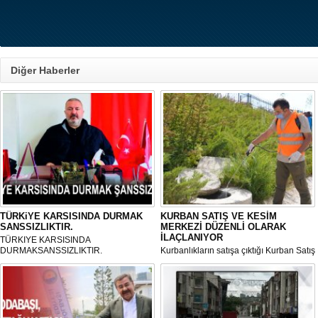
Diğer Haberler
TÜRKiYE KARSISINDA DURMAK
KURBAN SATIŞ VE KESİM
SANSSIZLIKTIR.
MERKEZİ DÜZENLİ OLARAK
İLAÇLANIYOR
TÜRKIYE KARSISINDA
DURMAKSANSSIZLIKTIR.
Kurbanlıkların satışa çıktığı Kurban Satış
ve Kesim Merkezi, haşere ve
mikropların önüne geçilmesi amacıyla
her gün Gölbaşı Belediyesi ekipleri
tarafından düzenli olarak ilaçlanıyor.