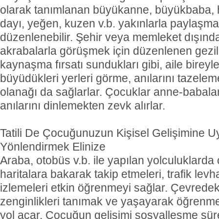
olarak tanımlanan büyükanne, büyükbaba, h
dayı, yeğen, kuzen v.b. yakınlarla paylaşma
düzenlenebilir. Şehir veya memleket dışın
akrabalarla görüşmek için düzenlenen gezile
kaynaşma fırsatı sundukları gibi, aile bireyl
büyüdükleri yerleri görme, anılarını tazel
olanağı da sağlarlar. Çocuklar anne-babalar
anılarını dinlemekten zevk alırlar.
Tatili De Çocuğunuzun Kişisel Gelişimine 
Yönlendirmek Elinize
Araba, otobüs v.b. ile yapılan yolculuklarda
haritalara bakarak takip etmeleri, trafik levha
izlemeleri etkin öğrenmeyi sağlar. Çevredeki
zenginlikleri tanımak ve yaşayarak öğrenm
yol açar. Çocuğun gelişimi sosyalleşme süre