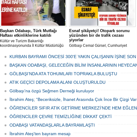
Başkan Odabaşı, Türk Mutfağı
Esnaf şikâyetçi! Otopark sorunu
Haftası etkinliklerine katıldı
yüzünden bir de trafik cezası
yiyorlar
Kültür ve Turizm Bakanlığı
koordinasyonunda İl Kültür Müdürlüğü
Gölbaşı Cemal Gürsel, Cumhuriyet
tarafından düzenlenen "Türk Mutfağı
Caddesi ve ara sokaklarda işyeri
Haftası" etkinlikleri Ankara'da devam
bulunan esnaf ve alışverişe gelen
KURBAN BAYRAMI ÖNCESİ 300'E YAKIN ÇALIŞANIN İŞİNE SON
ediyor.
vatandaşlar park cezaları yüzünden
canından bezdi.
BAŞKAN ODABAŞI, GELECEĞİN BİLİM İNSANLARININ HEYECA
GÖLBAŞI’NDA ATA TOHUMLARI TOPRAKLA BULUŞTU
ATIK GEÇİCİ DEPOLAMA ALANI OLUŞTURULDU
Gölbaşı'na özgü Seğmen Derneği kuruluyor
İbrahim Ateş; “Beceriksizle, İhanet Arasında Çok İnce Bir Çizgi Var
ÖĞRENCİLER SIFIR ATIK GETİRME MERKEZİ’NDE HEM EĞLE
ÖĞRENCİLER ÇEVRE TEMİZLİĞİNE DİKKAT ÇEKTİ
ODABAŞI VATANDAŞLARLA BAYRAMLAŞTI
İbrahim Ateş'ten bayram mesajı