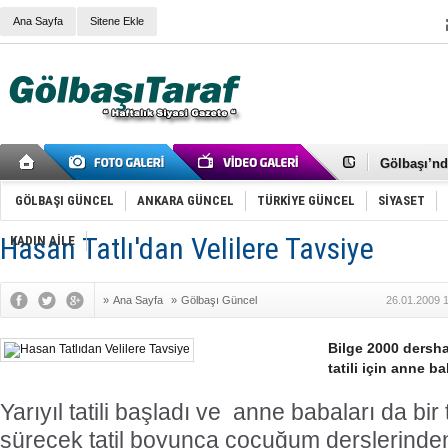
Ana Sayfa
Sitene Ekle
RIZA KAY
ANKARA V
Gölbaşı’nd
Cemal Gürs
Samet Kesk
GÖLBAŞI GÜNCEL
ANKARA GÜNCEL
TÜRKİYE GÜNCEL
SİYASET
FAİZ ORAN
OLİMPİK 
Hasan Tatlı'dan Velilere Tavsiye
KADIN AİLE
SÖZ YERİ
TÜRKİYE (T
SPOR KLU
»
Ana Sayfa
»
Gölbaşı Güncel
26.01.2009 
Mikail Arı
RECEP TA
ODABAŞI’N
Bilge 2000 dersha
Gölbaşı Be
tatili için anne 
İNCEK PAR
Yarıyıl tatili başladı ve anne babaları da bir t
sürecek tatil boyunca çocuğum derslerinde