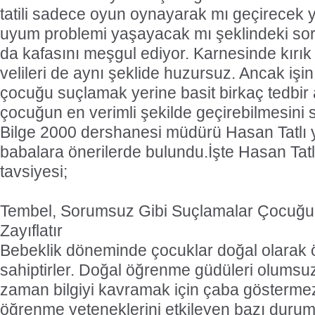
tatili sadece oyun oynayarak mı geçirecek y
uyum problemi yaşayacak mı şeklindeki sor
da kafasını meşgul ediyor. Karnesinde kırık 
velileri de aynı şeklide huzursuz. Ancak işi
çocuğu suçlamak yerine basit birkaç tedbir a
çocuğun en verimli şekilde geçirebilmesin
Bilge 2000 dershanesi müdürü Hasan Tatlı yar
babalara önerilerde bulundu.İşte Hasan Tatlı
tavsiyesi;
Tembel, Sorumsuz Gibi Suçlamalar Çocu
Zayıflatır
Bebeklik döneminde çocuklar doğal olara
sahiptirler. Doğal öğrenme güdüleri olumsuz
zaman bilgiyi kavramak için çaba göstermez
öğrenme yeteneklerini etkileyen bazı durum