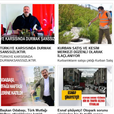
TÜRKiYE KARSISINDA DURMAK
KURBAN SATIŞ VE KESİM
SANSSIZLIKTIR.
MERKEZİ DÜZENLİ OLARAK
İLAÇLANIYOR
TÜRKIYE KARSISINDA
DURMAKSANSSIZLIKTIR.
Kurbanlıkların satışa çıktığı Kurban Satış
ve Kesim Merkezi, haşere ve
mikropların önüne geçilmesi amacıyla
her gün Gölbaşı Belediyesi ekipleri
tarafından düzenli olarak ilaçlanıyor.
Başkan Odabaşı, Türk Mutfağı
Esnaf şikâyetçi! Otopark sorunu