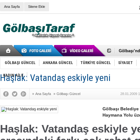
Ana Sayfa
Sitene Ekle
RIZA KAY
ANKARA V
Gölbaşı’nd
Cemal Gürs
Samet Kesk
GÖLBAŞI GÜNCEL
ANKARA GÜNCEL
TÜRKİYE GÜNCEL
SİYASET
FAİZ ORAN
OLİMPİK 
Haşlak: Vatandaş eskiyle yeni
KADIN AİLE
SÖZ YERİ
TÜRKİYE (T
SPOR KLU
»
Ana Sayfa
»
Gölbaşı Güncel
28.01.2009 1
Mikail Arı
RECEP TA
ODABAŞI’N
Gölbaşı Belediye
Gölbaşı Be
Haymana Yolu üzer
İNCEK PAR
Haşlak: Vatandaş eskiyle y