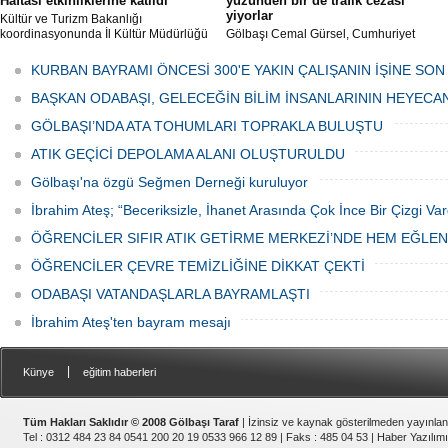
Haftası etkinliklerine katıldı
yüzünden bir de trafik cezası
yiyorlar
Kültür ve Turizm Bakanlığı
koordinasyonunda İl Kültür Müdürlüğü
Gölbaşı Cemal Gürsel, Cumhuriyet
tarafından düzenlenen "Türk Mutfağı
Caddesi ve ara sokaklarda işyeri
Haftası" etkinlikleri Ankara'da devam
bulunan esnaf ve alışverişe gelen
KURBAN BAYRAMI ÖNCESİ 300'E YAKIN ÇALIŞANIN İŞİNE SON
ediyor.
vatandaşlar park cezaları yüzünden
canından bezdi.
BAŞKAN ODABAŞI, GELECEĞİN BİLİM İNSANLARININ HEYECA
GÖLBAŞI’NDA ATA TOHUMLARI TOPRAKLA BULUŞTU
ATIK GEÇİCİ DEPOLAMA ALANI OLUŞTURULDU
Gölbaşı'na özgü Seğmen Derneği kuruluyor
İbrahim Ateş; “Beceriksizle, İhanet Arasında Çok İnce Bir Çizgi Var
ÖĞRENCİLER SIFIR ATIK GETİRME MERKEZİ’NDE HEM EĞLE
ÖĞRENCİLER ÇEVRE TEMİZLİĞİNE DİKKAT ÇEKTİ
ODABAŞI VATANDAŞLARLA BAYRAMLAŞTI
İbrahim Ateş'ten bayram mesajı
|
Künye
eğitim haberleri
Tüm Hakları Saklıdır © 2008 Gölbaşı Taraf
| İzinsiz ve kaynak gösterilmeden yayınla
Tel : 0312 484 23 84 0541 200 20 19 0533 966 12 89 | Faks : 485 04 53 |
Haber Yazılımı