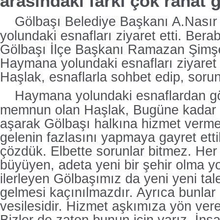
arasındaki farkı çok rahat 
Gölbaşı Belediye Başkanı A.Nası
yolundaki esnafları ziyaret etti. Bera
Gölbaşı İlçe Başkanı Ramazan Şimşek 
Haymana yolundaki esnafları ziyare
Haşlak, esnaflarla sohbet edip, sorunl
Haymana yolundaki esnaflardan gö
memnun olan Haşlak, Bugüne kadar h
aşarak Gölbaşı halkına hizmet verme
gelenin fazlasını yapmaya gayret ett
çözdük. Elbette sorunlar bitmez. Her
büyüyen, adeta yeni bir şehir olma y
ilerleyen Gölbaşımız da yeni yeni ta
gelmesi kaçınılmazdır. Ayrıca bunlar 
vesilesidir. Hizmet aşkımıza yön vere