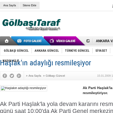
Ana Sayfa
Sitene Ekle
RIZA KAY
ANKARA V
Gölbaşı’nd
Cemal Gürs
GÖLBAŞI GÜNCEL
ANKARA GÜNCEL
TÜRKİYE GÜNCEL
SİYASET
Samet Kesk
FAİZ ORAN
Haşlak'ın adaylığı resmileşiyor
KADIN AİLE
OLİMPİK 
SÖZ YERİ
TÜRKİYE (T
SPOR KLU
»
Ana Sayfa
»
Gölbaşı Güncel
15.01.2009 1
Mikail Arı
RECEP TA
Ak Parti Haşlak'l
ODABAŞI’N
resmileştiriyor.
Gölbaşı Be
İNCEK PAR
Ak Parti Haşlak'la yola devam kararını resm
günü saat 10:00'da Ak Parti Genel merkezi