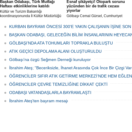
Başkan Odabaşı, Türk Mutfağı
Esnaf şikâyetçi! Otopark sorunu
Haftası etkinliklerine katıldı
yüzünden bir de trafik cezası
yiyorlar
Kültür ve Turizm Bakanlığı
koordinasyonunda İl Kültür Müdürlüğü
Gölbaşı Cemal Gürsel, Cumhuriyet
tarafından düzenlenen "Türk Mutfağı
Caddesi ve ara sokaklarda işyeri
Haftası" etkinlikleri Ankara'da devam
bulunan esnaf ve alışverişe gelen
KURBAN BAYRAMI ÖNCESİ 300'E YAKIN ÇALIŞANIN İŞİNE SON
ediyor.
vatandaşlar park cezaları yüzünden
canından bezdi.
BAŞKAN ODABAŞI, GELECEĞİN BİLİM İNSANLARININ HEYECA
GÖLBAŞI’NDA ATA TOHUMLARI TOPRAKLA BULUŞTU
ATIK GEÇİCİ DEPOLAMA ALANI OLUŞTURULDU
Gölbaşı'na özgü Seğmen Derneği kuruluyor
İbrahim Ateş; “Beceriksizle, İhanet Arasında Çok İnce Bir Çizgi Var
ÖĞRENCİLER SIFIR ATIK GETİRME MERKEZİ’NDE HEM EĞLE
ÖĞRENCİLER ÇEVRE TEMİZLİĞİNE DİKKAT ÇEKTİ
ODABAŞI VATANDAŞLARLA BAYRAMLAŞTI
İbrahim Ateş'ten bayram mesajı