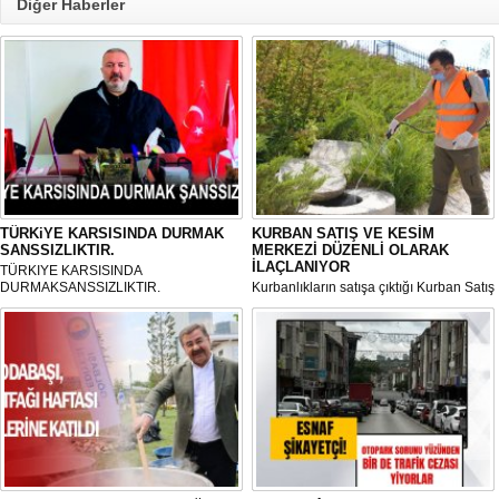
Diğer Haberler
TÜRKiYE KARSISINDA DURMAK
KURBAN SATIŞ VE KESİM
SANSSIZLIKTIR.
MERKEZİ DÜZENLİ OLARAK
İLAÇLANIYOR
TÜRKIYE KARSISINDA
DURMAKSANSSIZLIKTIR.
Kurbanlıkların satışa çıktığı Kurban Satış
ve Kesim Merkezi, haşere ve
mikropların önüne geçilmesi amacıyla
her gün Gölbaşı Belediyesi ekipleri
tarafından düzenli olarak ilaçlanıyor.