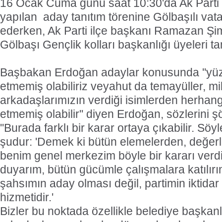
16 Ocak Cuma günü saat 10:30'da Ak Parti
yapılan aday tanıtım törenine Gölbaşılı vat
ederken, Ak Parti ilçe başkanı Ramazan Şi
Gölbaşı Gençlik kolları başkanlığı üyeleri ta
Başbakan Erdoğan adaylar konusunda ''yüz
etmemiş olabiliriz veyahut da temayüller, mil
arkadaşlarımızın verdiği isimlerden herhangi
etmemiş olabilir'' diyen Erdoğan, sözlerini 
''Burada farklı bir karar ortaya çıkabilir. S
şudur: 'Demek ki bütün elemelerden, değer
benim genel merkezim böyle bir kararı ver
duyarım, bütün gücümle çalışmalara katılır
şahsımın aday olması değil, partimin iktidar
hizmetidir.'
Bizler bu noktada özellikle belediye başkan