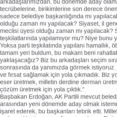
arkadaşlarımızdan, bu dönemde aday olama
tecrübelerine, birikimlerine son derece öne
sadece belediye başkanlığında mı yapılacak
olduğu zaman mı yapılacak? Siyaset, il gene
meclisi üyesi olduğu zaman mı yapılacak? Si
teşkilatlarında yapılamıyor mu? Niye bunu 
Yoksa parti teşkilatında yapılanı hamallık, öb
tamam yeri buldum, bu makam beni rahatlatt
yaklaşacağız? Biz bu arkadaşları seçim sıra
sonrasında da yanımızda görmek istiyoruz. B
ve fırsat sağlamak için yola çıkmadık. Biz y
eser üretmek, milletin derdine derman üret
çözüm üretmek için yola çıktık.''
Başbakan Erdoğan, AK Partili mevcut beled
arasından yeni dönemde aday olmak istemey
işaret ederek, bu başkanları tebrik etti. Mil