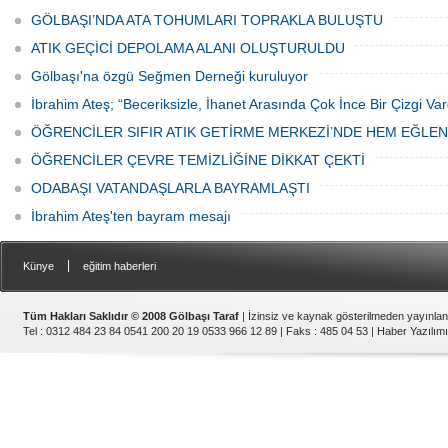
GÖLBAŞI’NDA ATA TOHUMLARI TOPRAKLA BULUŞTU
ATIK GEÇİCİ DEPOLAMA ALANI OLUŞTURULDU
Gölbaşı'na özgü Seğmen Derneği kuruluyor
İbrahim Ateş; “Beceriksizle, İhanet Arasında Çok İnce Bir Çizgi Var
ÖĞRENCİLER SIFIR ATIK GETİRME MERKEZİ’NDE HEM EĞLE
ÖĞRENCİLER ÇEVRE TEMİZLİĞİNE DİKKAT ÇEKTİ
ODABAŞI VATANDAŞLARLA BAYRAMLAŞTI
İbrahim Ateş'ten bayram mesajı
|
Künye
eğitim haberleri
Tüm Hakları Saklıdır © 2008 Gölbaşı Taraf
| İzinsiz ve kaynak gösterilmeden yayınla
Tel : 0312 484 23 84 0541 200 20 19 0533 966 12 89 | Faks : 485 04 53 |
Haber Yazılımı