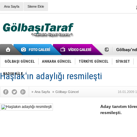
Ana Sayfa
Sitene Ekle
RIZA KAY
ANKARA V
Gölbaşı’nd
Cemal Gürs
Samet Kesk
GÖLBAŞI GÜNCEL
ANKARA GÜNCEL
TÜRKİYE GÜNCEL
SİYASET
FAİZ ORAN
OLİMPİK 
Haşlak'ın adaylığı resmileşti
KADIN AİLE
SÖZ YERİ
TÜRKİYE (T
SPOR KLU
»
Ana Sayfa
»
Gölbaşı Güncel
16.01.2009 1
Mikail Arı
RECEP TA
ODABAŞI’N
Aday tanıtım töre
Gölbaşı Be
resmileşti.
İNCEK PAR