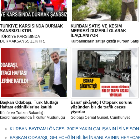
TÜRKiYE KARSISINDA DURMAK
KURBAN SATIŞ VE KESİM
SANSSIZLIKTIR.
MERKEZİ DÜZENLİ OLARAK
İLAÇLANIYOR
TÜRKIYE KARSISINDA
DURMAKSANSSIZLIKTIR.
Kurbanlıkların satışa çıktığı Kurban Satış
ve Kesim Merkezi, haşere ve
mikropların önüne geçilmesi amacıyla
her gün Gölbaşı Belediyesi ekipleri
tarafından düzenli olarak ilaçlanıyor.
Başkan Odabaşı, Türk Mutfağı
Esnaf şikâyetçi! Otopark sorunu
Haftası etkinliklerine katıldı
yüzünden bir de trafik cezası
yiyorlar
Kültür ve Turizm Bakanlığı
koordinasyonunda İl Kültür Müdürlüğü
Gölbaşı Cemal Gürsel, Cumhuriyet
tarafından düzenlenen "Türk Mutfağı
Caddesi ve ara sokaklarda işyeri
Haftası" etkinlikleri Ankara'da devam
bulunan esnaf ve alışverişe gelen
KURBAN BAYRAMI ÖNCESİ 300'E YAKIN ÇALIŞANIN İŞİNE SON
ediyor.
vatandaşlar park cezaları yüzünden
canından bezdi.
BAŞKAN ODABAŞI, GELECEĞİN BİLİM İNSANLARININ HEYECA