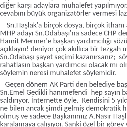
diğer karşı adaylara muhalefet yapılmıyo
cevabını büyük organizatörler vermesi la
Sn.Haşlak'a birçok dosya, birçok itham a
MHP adayı Sn.Odabaşı'na sadece CHP den
Hamit Mermer'e başkan yardımcılığı sözü
açıklayın! deniyor çok akıllıca bir tezgah
Sn.Odabaşı şayet seçimi kazanırsanız;
söy
rahatlasın başkan yardımcısı olacak mı o
söylemin neresi muhalefet söylemidir.
Geçen dönem AK Parti den belediye baş
Sn.Emel Gedikli hanımefendi
hep sayın b
saldırıyor. İnternette öyle.
Kendisini 5 yıl
ne bilen ancak şimdi gelmiş demokratik h
olmuş ve sadece Başkanımız A.Nasır Haşla
karalamaya çalışıyor. Sanki özel bir görev 