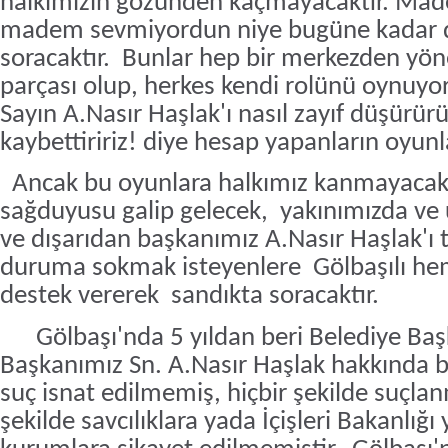
halkımızın gözünden kaçmayacaktır. Ma
madem sevmiyordun niye bugüne kadar d
soracaktır.
Bunlar hep bir merkezden yöne
parçası olup, herkes kendi rolünü oynuyo
Sayın A.Nasır Haşlak'ı nasıl zayıf düşürürü
kaybettiririz! diye hesap yapanların oyunla
Ancak bu oyunlara halkımız kanmayacakt
sağduyusu galip gelecek,
yakınımızda ve 
ve dışarıdan başkanımız A.Nasır Haşlak'ı t
duruma sokmak isteyenlere
Gölbaşılı he
destek vererek
sandıkta soracaktır.
Gölbaşı'nda 5 yıldan beri Belediye Ba
Başkanımız Sn. A.Nasır Haşlak hakkında 
suç isnat edilmemiş, hiçbir şekilde suçlan
şekilde savcılıklara yada İçişleri Bakanlığı