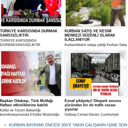
TÜRKiYE KARSISINDA DURMAK
KURBAN SATIŞ VE KESİM
SANSSIZLIKTIR.
MERKEZİ DÜZENLİ OLARAK
İLAÇLANIYOR
TÜRKIYE KARSISINDA
DURMAKSANSSIZLIKTIR.
Kurbanlıkların satışa çıktığı Kurban Satış
ve Kesim Merkezi, haşere ve
mikropların önüne geçilmesi amacıyla
her gün Gölbaşı Belediyesi ekipleri
tarafından düzenli olarak ilaçlanıyor.
Başkan Odabaşı, Türk Mutfağı
Esnaf şikâyetçi! Otopark sorunu
Haftası etkinliklerine katıldı
yüzünden bir de trafik cezası
yiyorlar
Kültür ve Turizm Bakanlığı
koordinasyonunda İl Kültür Müdürlüğü
Gölbaşı Cemal Gürsel, Cumhuriyet
tarafından düzenlenen "Türk Mutfağı
Caddesi ve ara sokaklarda işyeri
Haftası" etkinlikleri Ankara'da devam
bulunan esnaf ve alışverişe gelen
KURBAN BAYRAMI ÖNCESİ 300'E YAKIN ÇALIŞANIN İŞİNE SON
ediyor.
vatandaşlar park cezaları yüzünden