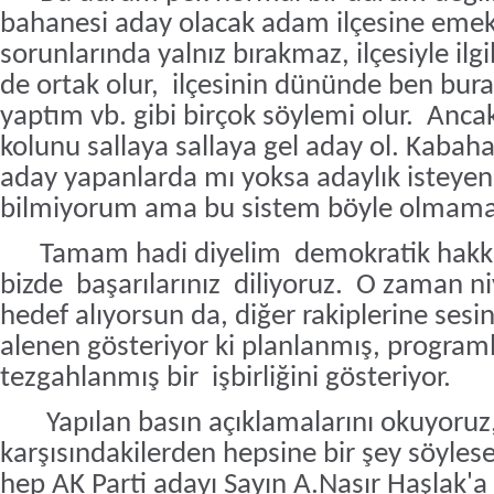
bahanesi aday olacak adam ilçesine emek v
sorunlarında yalnız bırakmaz, ilçesiyle ilgi
de ortak olur,
ilçesinin dününde ben bura
yaptım vb. gibi birçok söylemi olur.
Ancak 
kolunu sallaya sallaya gel aday ol. Kabaha
aday yapanlarda mı yoksa adaylık isteye
bilmiyorum ama bu sistem böyle olmamal
Tamam hadi diyelim
demokratik hakkı
bizde
başarılarınız
diliyoruz.
O zaman niye
hedef alıyorsun da, diğer rakiplerine ses
alenen gösteriyor ki planlanmış, program
tezgahlanmış bir
işbirliğini gösteriyor.
Yapılan basın açıklamalarını okuyoruz
karşısındakilerden hepsine bir şey söylese
hep AK Parti adayı Sayın A.Nasır Haşlak'a 