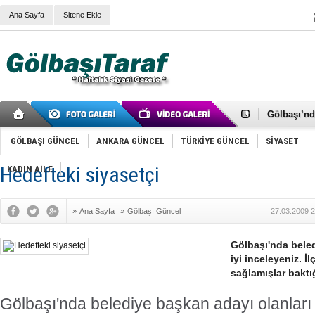
Ana Sayfa
Sitene Ekle
RIZA KAY
ANKARA V
Gölbaşı’nd
Cemal Gürs
Samet Kesk
GÖLBAŞI GÜNCEL
ANKARA GÜNCEL
TÜRKİYE GÜNCEL
SİYASET
FAİZ ORAN
OLİMPİK 
Hedefteki siyasetçi
KADIN AİLE
SÖZ YERİ
TÜRKİYE (T
SPOR KLU
»
Ana Sayfa
»
Gölbaşı Güncel
27.03.2009 2
Mikail Arı
RECEP TA
ODABAŞI’N
Gölbaşı'nda beled
Gölbaşı Be
iyi inceleyeniz. 
İNCEK PAR
sağlamışlar baktı
Gölbaşı'nda belediye başkan adayı olanları l