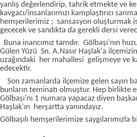
yanlış değerlendirip, tahrik etmekte ve ken
kavgacı/insanlarımızı kamplaştırıcı sanma
hemşerilerimiz ;
sansasyon oluşturmak i
gececek ve sandıkta da gerekli dersi verec
Buna inancımız tamdır.
Gölbaşı'nın huzu
Gülen Yüzü Sn. A.Nasır Haşlak'a ilçemizi
uzağındaki
her mahallesi
gelişmeye ve 
edecektir.
Son zamanlarda ilçemize gelen sayın b
bunların teminatı olmuştur. Hep birlikte e
Gölbaşı'nı 1 numara yapacaz diyen başka
Haşlak'ın
herşartta yanındayız.
Gölbaşılı hemşerilerimize saygılarımızla bil