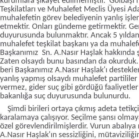
kurumlara şikayet edilmemiştir.
Gölbaşı'
Teşkilatları ve Muhalefet Meclis Üyesi Ada
muhalefetin görev belediyenin yanlış işler
etmektir. Onları gündeme getirmektir. Ge
duyurusunda bulunmaktır. Ancak 5 yıldan
muhalefet teşkilat başkanı ya da muhalef
Başkanımız Sn. A.Nasır Haşlak hakkında ş
Zaten olsaydı bunu basından da okurduk.
beri Başkanımız A.Nasır Haşlak'ı desteklem
yanlış yapmış olsaydı muhalefet partilile
vermez, gider suç gibi gördüğü faaliyetler
bakanlığa suç duyurusunda bulunurdu.
Şimdi birileri ortaya çıkmış adeta tetikçi
karalamaya çalışıyor. Seçilme şansı olma
özel görevlendirilmişlerdir. Vurun abalıya 
A.Nasır Haşlak'ın sessizliğini, mütaviziliğini