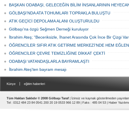
canından bezdi.
BAŞKAN ODABAŞI, GELECEĞİN BİLİM İNSANLARININ HEYECA
GÖLBAŞI’NDA ATA TOHUMLARI TOPRAKLA BULUŞTU
ATIK GEÇİCİ DEPOLAMA ALANI OLUŞTURULDU
Gölbaşı'na özgü Seğmen Derneği kuruluyor
İbrahim Ateş; “Beceriksizle, İhanet Arasında Çok İnce Bir Çizgi Var
ÖĞRENCİLER SIFIR ATIK GETİRME MERKEZİ’NDE HEM EĞLE
ÖĞRENCİLER ÇEVRE TEMİZLİĞİNE DİKKAT ÇEKTİ
ODABAŞI VATANDAŞLARLA BAYRAMLAŞTI
İbrahim Ateş'ten bayram mesajı
|
Künye
eğitim haberleri
Tüm Hakları Saklıdır © 2008 Gölbaşı Taraf
| İzinsiz ve kaynak gösterilmeden yayınla
Tel : 0312 484 23 84 0541 200 20 19 0533 966 12 89 | Faks : 485 04 53 |
Haber Yazılımı