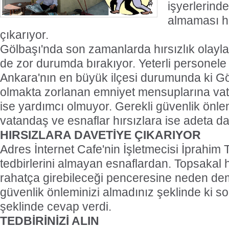
işyerlerinde
almaması hı
çıkarıyor.
Gölbaşı'nda son zamanlarda hırsızlık olayla
de zor durumda bırakıyor. Yeterli personel
Ankara'nın en büyük ilçesi durumunda ki G
olmakta zorlanan emniyet mensuplarına vat
ise yardımcı olmuyor. Gerekli güvenlik önle
vatandaş ve esnaflar hırsızlara ise adeta da
HIRSIZLARA DAVETİYE ÇIKARIYOR
Adres İnternet Cafe'nin İşletmecisi İprahim
tedbirlerini almayan esnaflardan. Topsakal hı
rahatça girebileceği penceresine neden dem
güvenlik önleminizi almadınız şeklinde ki so
şeklinde cevap verdi.
TEDBİRİNİZİ ALIN