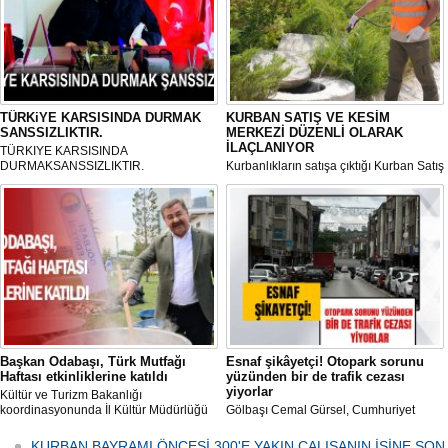
TÜRKiYE KARSISINDA DURMAK
KURBAN SATIŞ VE KESİM
SANSSIZLIKTIR.
MERKEZİ DÜZENLİ OLARAK
İLAÇLANIYOR
TÜRKIYE KARSISINDA
DURMAKSANSSIZLIKTIR.
Kurbanlıkların satışa çıktığı Kurban Satış
ve Kesim Merkezi, haşere ve
mikropların önüne geçilmesi amacıyla
her gün Gölbaşı Belediyesi ekipleri
tarafından düzenli olarak ilaçlanıyor.
Başkan Odabaşı, Türk Mutfağı
Esnaf şikâyetçi! Otopark sorunu
Haftası etkinliklerine katıldı
yüzünden bir de trafik cezası
yiyorlar
Kültür ve Turizm Bakanlığı
koordinasyonunda İl Kültür Müdürlüğü
Gölbaşı Cemal Gürsel, Cumhuriyet
tarafından düzenlenen "Türk Mutfağı
Caddesi ve ara sokaklarda işyeri
Haftası" etkinlikleri Ankara'da devam
bulunan esnaf ve alışverişe gelen
KURBAN BAYRAMI ÖNCESİ 300'E YAKIN ÇALIŞANIN İŞİNE SON