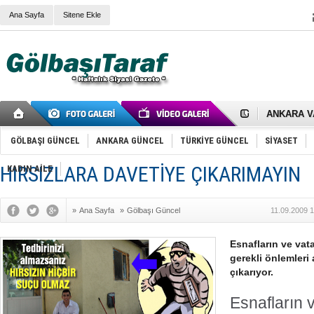
Ana Sayfa
Sitene Ekle
RIZA KAY
ANKARA V
Gölbaşı’nd
Cemal Gürs
GÖLBAŞI GÜNCEL
ANKARA GÜNCEL
TÜRKİYE GÜNCEL
SİYASET
Samet Kesk
FAİZ ORAN
HIRSIZLARA DAVETİYE ÇIKARIMAYIN
OLİMPİK 
KADIN AİLE
SÖZ YERİ
TÜRKİYE (T
SPOR KLU
»
Ana Sayfa
»
Gölbaşı Güncel
11.09.2009 
Mikail Arı
RECEP TA
ODABAŞI’N
Esnafların ve vata
Gölbaşı Be
gerekli önlemleri
İNCEK PAR
çıkarıyor.
Esnafların 