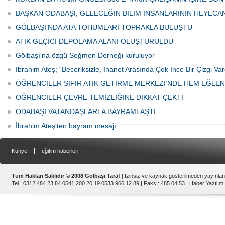
ediyor.
vatandaşlar park cezaları yüzünden
canından bezdi.
BAŞKAN ODABAŞI, GELECEĞİN BİLİM İNSANLARININ HEYECA
GÖLBAŞI’NDA ATA TOHUMLARI TOPRAKLA BULUŞTU
ATIK GEÇİCİ DEPOLAMA ALANI OLUŞTURULDU
Gölbaşı'na özgü Seğmen Derneği kuruluyor
İbrahim Ateş; “Beceriksizle, İhanet Arasında Çok İnce Bir Çizgi Var
ÖĞRENCİLER SIFIR ATIK GETİRME MERKEZİ’NDE HEM EĞLE
ÖĞRENCİLER ÇEVRE TEMİZLİĞİNE DİKKAT ÇEKTİ
ODABAŞI VATANDAŞLARLA BAYRAMLAŞTI
İbrahim Ateş'ten bayram mesajı
|
Künye
eğitim haberleri
Tüm Hakları Saklıdır © 2008 Gölbaşı Taraf
| İzinsiz ve kaynak gösterilmeden yayınla
Tel : 0312 484 23 84 0541 200 20 19 0533 966 12 89 | Faks : 485 04 53 |
Haber Yazılımı