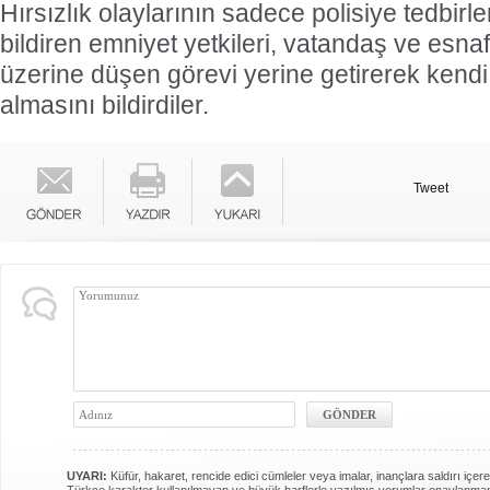
Hırsızlık olaylarının sadece polisiye tedbir
bildiren emniyet yetkileri, vatandaş ve esn
üzerine düşen görevi yerine getirerek kendi
almasını bildirdiler.
Tweet
UYARI:
Küfür, hakaret, rencide edici cümleler veya imalar, inançlara saldırı içere