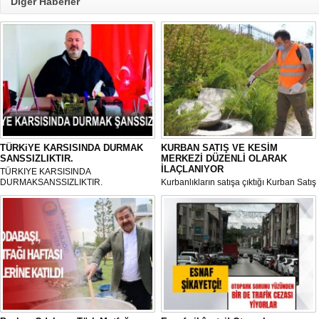
Diğer Haberler
TÜRKiYE KARSISINDA DURMAK
KURBAN SATIŞ VE KESİM
SANSSIZLIKTIR.
MERKEZİ DÜZENLİ OLARAK
İLAÇLANIYOR
TÜRKIYE KARSISINDA
DURMAKSANSSIZLIKTIR.
Kurbanlıkların satışa çıktığı Kurban Satış
ve Kesim Merkezi, haşere ve
mikropların önüne geçilmesi amacıyla
her gün Gölbaşı Belediyesi ekipleri
tarafından düzenli olarak ilaçlanıyor.