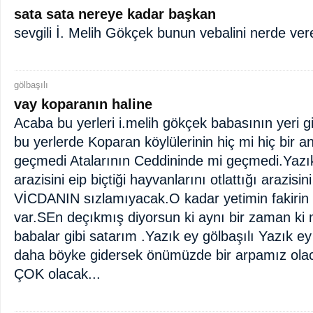
sata sata nereye kadar başkan
sevgili İ. Melih Gökçek bunun vebalini nerde ver
gölbaşılı
vay koparanın haline
Acaba bu yerleri i.melih gökçek babasının yeri 
bu yerlerde Koparan köylülerinin hiç mi hiç bir 
geçmedi Atalarının Ceddininde mi geçmedi.Yazı
arazisini eip biçtiği hayvanlarını otlattığı arazisi
VİCDANIN sızlamıyacak.O kadar yetimin fakirin
var.SEn deçıkmış diyorsun ki aynı bir zaman ki 
babalar gibi satarım .Yazık ey gölbaşılı Yazık e
daha böyke gidersek önümüzde bir arpamız ola
ÇOK olacak...