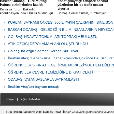
Başkan Odabaşı, Türk Mutfağı
Esnaf şikâyetçi! Otopark sorunu
Haftası etkinliklerine katıldı
yüzünden bir de trafik cezası
yiyorlar
Kültür ve Turizm Bakanlığı
koordinasyonunda İl Kültür Müdürlüğü
Gölbaşı Cemal Gürsel, Cumhuriyet
tarafından düzenlenen "Türk Mutfağı
Caddesi ve ara sokaklarda işyeri
Haftası" etkinlikleri Ankara'da devam
bulunan esnaf ve alışverişe gelen
KURBAN BAYRAMI ÖNCESİ 300'E YAKIN ÇALIŞANIN İŞİNE SON
ediyor.
vatandaşlar park cezaları yüzünden
canından bezdi.
BAŞKAN ODABAŞI, GELECEĞİN BİLİM İNSANLARININ HEYECA
GÖLBAŞI’NDA ATA TOHUMLARI TOPRAKLA BULUŞTU
ATIK GEÇİCİ DEPOLAMA ALANI OLUŞTURULDU
Gölbaşı'na özgü Seğmen Derneği kuruluyor
İbrahim Ateş; “Beceriksizle, İhanet Arasında Çok İnce Bir Çizgi Var
ÖĞRENCİLER SIFIR ATIK GETİRME MERKEZİ’NDE HEM EĞLE
ÖĞRENCİLER ÇEVRE TEMİZLİĞİNE DİKKAT ÇEKTİ
ODABAŞI VATANDAŞLARLA BAYRAMLAŞTI
İbrahim Ateş'ten bayram mesajı
|
Künye
eğitim haberleri
Tüm Hakları Saklıdır © 2008 Gölbaşı Taraf
| İzinsiz ve kaynak gösterilmeden yayınla