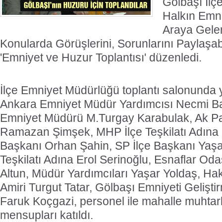
Gölbaşı İl
Halkın Emniy
Araya Gele
Konularda Görüşlerini, Sorunlarını Paylaşa
'Emniyet ve Huzur Toplantısı' düzenledi.
İlçe Emniyet Müdürlüğü toplantı salonunda y
Ankara Emniyet Müdür Yardımcısı Necmi Ba
Emniyet Müdürü M.Turgay Karabulak, Ak Par
Ramazan Şimşek, MHP İlçe Teşkilatı Adına 
Başkanı Orhan Şahin, SP İlçe Başkanı Yaşar
Teşkilatı Adına Erol Serinoğlu, Esnaflar Od
Altun, Müdür Yardımcıları Yaşar Yoldaş, H
Amiri Turgut Tatar, Gölbaşı Emniyeti Geliş
Faruk Koçgazi, personel ile mahalle muhtarl
mensupları katıldı.