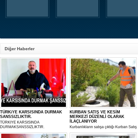
Diğer Haberler
TÜRKiYE KARSISINDA DURMAK
KURBAN SATIŞ VE KESİM
SANSSIZLIKTIR.
MERKEZİ DÜZENLİ OLARAK
İLAÇLANIYOR
TÜRKIYE KARSISINDA
DURMAKSANSSIZLIKTIR.
Kurbanlıkların satışa çıktığı Kurban Satış
ve Kesim Merkezi, haşere ve
mikropların önüne geçilmesi amacıyla