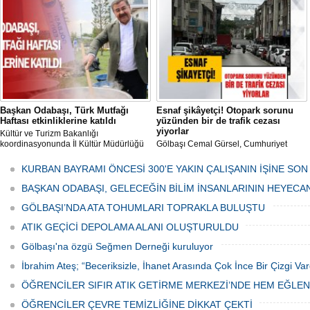
her gün Gölbaşı Belediyesi ekipleri
tarafından düzenli olarak ilaçlanıyor.
Başkan Odabaşı, Türk Mutfağı
Esnaf şikâyetçi! Otopark sorunu
Haftası etkinliklerine katıldı
yüzünden bir de trafik cezası
yiyorlar
Kültür ve Turizm Bakanlığı
koordinasyonunda İl Kültür Müdürlüğü
Gölbaşı Cemal Gürsel, Cumhuriyet
tarafından düzenlenen "Türk Mutfağı
Caddesi ve ara sokaklarda işyeri
Haftası" etkinlikleri Ankara'da devam
bulunan esnaf ve alışverişe gelen
KURBAN BAYRAMI ÖNCESİ 300'E YAKIN ÇALIŞANIN İŞİNE SON
ediyor.
vatandaşlar park cezaları yüzünden
canından bezdi.
BAŞKAN ODABAŞI, GELECEĞİN BİLİM İNSANLARININ HEYECA
GÖLBAŞI’NDA ATA TOHUMLARI TOPRAKLA BULUŞTU
ATIK GEÇİCİ DEPOLAMA ALANI OLUŞTURULDU
Gölbaşı'na özgü Seğmen Derneği kuruluyor
İbrahim Ateş; “Beceriksizle, İhanet Arasında Çok İnce Bir Çizgi Var
ÖĞRENCİLER SIFIR ATIK GETİRME MERKEZİ’NDE HEM EĞLE
ÖĞRENCİLER ÇEVRE TEMİZLİĞİNE DİKKAT ÇEKTİ