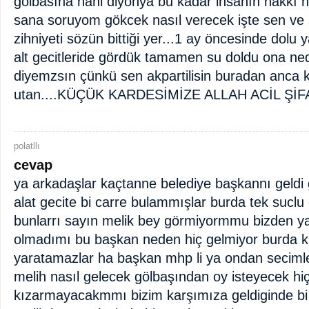
gölbasına hani diyonya bu kadar insanın hakkı n
sana soruyom gökcek nasıl verecek işte sen ve s
zihniyeti sözün bittiği yer...1 ay öncesinde dolu
alt gecitleride gördük tamamen su doldu ona ne
diyemzsın çünkü sen akpartilisin buradan anca 
utan....KÜÇÜK KARDESİMİZE ALLAH ACİL ŞİF
polatllı
cevap
ya arkadaşlar kaçtanne belediye başkannı geldi g
alat gecite bi carre bulammışlar burda tek suclu
bunlarrı sayın melik bey görmiyormmu bizden y
olmadımı bu başkan neden hiç gelmiyor burda küs
yaratamazlar ha başkan mhp li ya ondan seciml
melih nasıl gelecek gölbaşından oy isteyecek hi
kızarmayacakmmı bizim karşımıza geldiginde bi 