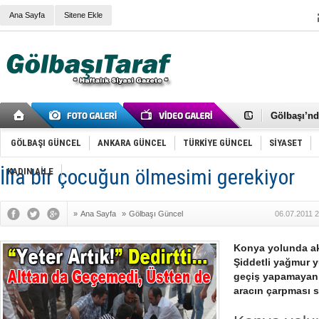
Ana Sayfa
Sitene Ekle
RIZA KAY
ANKARA V
Gölbaşı’nd
Cemal Gürs
Samet Kesk
FAİZ ORAN
GÖLBAŞI GÜNCEL
ANKARA GÜNCEL
TÜRKİYE GÜNCEL
SİYASET
OLİMPİK 
SÖZ YERİ
İlla bir çocuğun ölmesimi gerekiyor
KADIN AİLE
TÜRKİYE (T
SPOR KLU
Mikail Arı
»
Ana Sayfa
»
Gölbaşı Güncel
06.07.2011 
RECEP TA
ODABAŞI’N
Gölbaşı Be
Konya yolunda akş
İNCEK PAR
Şiddetli yağmur 
geçiş yapamayan 1
aracın çarpması s