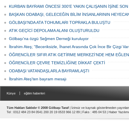
tarafından düzenlenen "Türk Mutfağı
Caddesi ve ara sokaklarda işyeri
Haftası" etkinlikleri Ankara'da devam
bulunan esnaf ve alışverişe gelen
KURBAN BAYRAMI ÖNCESİ 300'E YAKIN ÇALIŞANIN İŞİNE SON
ediyor.
vatandaşlar park cezaları yüzünden
canından bezdi.
BAŞKAN ODABAŞI, GELECEĞİN BİLİM İNSANLARININ HEYECA
GÖLBAŞI’NDA ATA TOHUMLARI TOPRAKLA BULUŞTU
ATIK GEÇİCİ DEPOLAMA ALANI OLUŞTURULDU
Gölbaşı'na özgü Seğmen Derneği kuruluyor
İbrahim Ateş; “Beceriksizle, İhanet Arasında Çok İnce Bir Çizgi Var
ÖĞRENCİLER SIFIR ATIK GETİRME MERKEZİ’NDE HEM EĞLE
ÖĞRENCİLER ÇEVRE TEMİZLİĞİNE DİKKAT ÇEKTİ
ODABAŞI VATANDAŞLARLA BAYRAMLAŞTI
İbrahim Ateş'ten bayram mesajı
|
Künye
eğitim haberleri
Tüm Hakları Saklıdır © 2008 Gölbaşı Taraf
| İzinsiz ve kaynak gösterilmeden yayınla
Tel : 0312 484 23 84 0541 200 20 19 0533 966 12 89 | Faks : 485 04 53 |
Haber Yazılımı