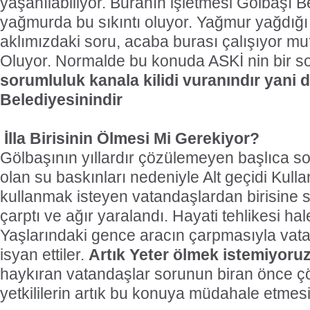
yaşanılabiliyor. Buranın işletmesi Gölbaşı Be
yağmurda bu sıkıntı oluyor. Yağmur yağdığı
aklımızdaki soru, acaba burası çalışıyor m
Oluyor. Normalde bu konuda ASKİ nin bir s
sorumluluk kanala kilidi vuranındır yani 
Belediyesinindir
İlla Birisinin Ölmesi Mi Gerekiyor?
Gölbaşının yıllardır çözülemeyen başlıca sor
olan su baskınları nedeniyle Alt geçidi Kul
kullanmak isteyen vatandaşlardan birisine 
çarptı ve ağır yaralandı. Hayati tehlikesi 
Yaşlarındaki gence aracın çarpmasıyla vatan
isyan ettiler.
Artık Yeter ölmek istemiyoru
haykıran vatandaşlar sorunun biran önce ç
yetkililerin artık bu konuya müdahale etmesin