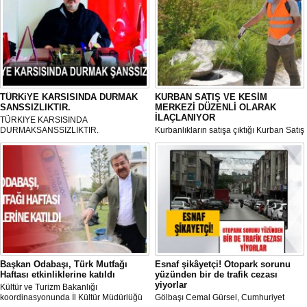
TÜRKiYE KARSISINDA DURMAK
KURBAN SATIŞ VE KESİM
SANSSIZLIKTIR.
MERKEZİ DÜZENLİ OLARAK
İLAÇLANIYOR
TÜRKIYE KARSISINDA
DURMAKSANSSIZLIKTIR.
Kurbanlıkların satışa çıktığı Kurban Satış
ve Kesim Merkezi, haşere ve
mikropların önüne geçilmesi amacıyla
her gün Gölbaşı Belediyesi ekipleri
tarafından düzenli olarak ilaçlanıyor.
Başkan Odabaşı, Türk Mutfağı
Esnaf şikâyetçi! Otopark sorunu
Haftası etkinliklerine katıldı
yüzünden bir de trafik cezası
yiyorlar
Kültür ve Turizm Bakanlığı
koordinasyonunda İl Kültür Müdürlüğü
Gölbaşı Cemal Gürsel, Cumhuriyet