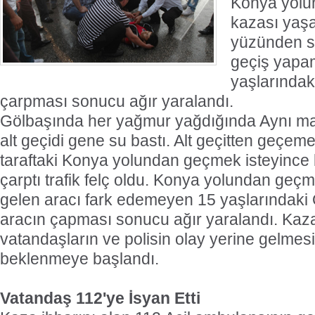
Konya yolun
kazası yaşa
yüzünden su
geçiş yapa
yaşlarındaki
çarpması sonucu ağır yaralandı.
Gölbaşında her yağmur yağdığında Aynı m
alt geçidi gene su bastı. Alt geçitten geçem
taraftaki Konya yolundan geçmek isteyince 
çarptı trafik felç oldu. Konya yolundan geç
gelen aracı fark edemeyen 15 yaşlarındaki Ö
aracın çapması sonucu ağır yaralandı. Kaz
vatandaşların ve polisin olay yerine gelme
beklenmeye başlandı.
Vatandaş 112'ye İsyan Etti