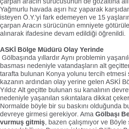
çarpan aracın sürücüsünün de gözaltına alın
Yağmurlu havada aşırı hız yaparak karşıd
isteyen Ö.Y.'yi fark edemeyen ve 15 yaşları
çarpan Aracın sürücünün emniyete götürüle
alınarak ifadesine devam edildiği öğrenildi.
ASKİ Bölge Müdürü Olay Yerinde
Gölbaşında yıllardır Aynı problemin yaşanıl
basması nedeniyle vatandaşların alt geçit
tarafta bulunan Konya yolunu tercih etmes
kazanın ardından olay yerine gelen ASKİ B
Yıldız Alt geçitte bulunan su kanalının dev
nedeniyle yaşanılan sıkıntalara dikkat çeke
Normalde böyle bir su baskını olduğunda b
devreye girmesi gerekiyor. Ama
Gölbaşı Be
vurmuş gitmiş
, bazen çalışmıyor ve Böyle 