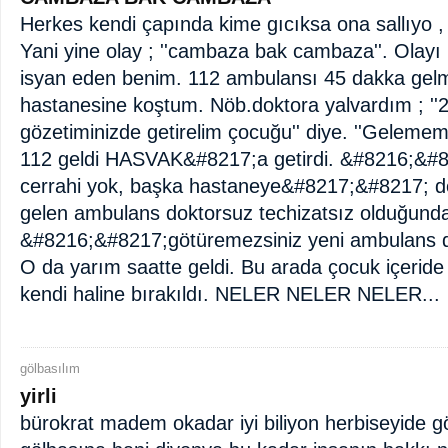
Herkes kendi çapında kime gıcıksa ona sallıyo , d
Yani yine olay ; ''cambaza bak cambaza''. Olayı
isyan eden benim. 112 ambulansı 45 dakka ge
hastanesine koştum. Nöb.doktora yalvardım ; ''2
gözetiminizde getirelim çocuğu'' diye. ''Gelemem
112 geldi HASVAK&#8217;a getirdi. &#8216;&#
cerrahi yok, başka hastaneye&#8217;&#8217; 
gelen ambulans doktorsuz techizatsız olduğund
&#8216;&#8217;götüremezsiniz yeni ambulans 
O da yarım saatte geldi. Bu arada çocuk içer
kendi haline bırakıldı. NELER NELER NELER...
gölbasılım
yirli
bürokrat madem okadar iyi biliyon herbiseyide 