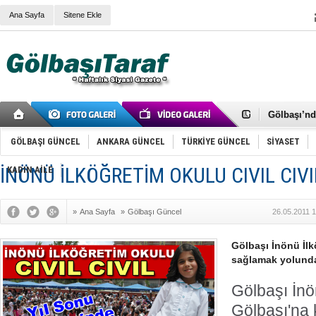
Ana Sayfa
Sitene Ekle
RIZA KAY
ANKARA V
Gölbaşı’nd
Cemal Gürs
Samet Kesk
GÖLBAŞI GÜNCEL
ANKARA GÜNCEL
TÜRKİYE GÜNCEL
SİYASET
FAİZ ORAN
OLİMPİK 
İNÖNÜ İLKÖĞRETİM OKULU CIVIL CIVI
KADIN AİLE
SÖZ YERİ
TÜRKİYE (T
SPOR KLU
»
Ana Sayfa
»
Gölbaşı Güncel
26.05.2011 
Mikail Arı
RECEP TA
ODABAŞI’N
Gölbaşı İnönü İlk
Gölbaşı Be
sağlamak yolunda 
İNCEK PAR
Gölbaşı İnö
Gölbaşı'na 