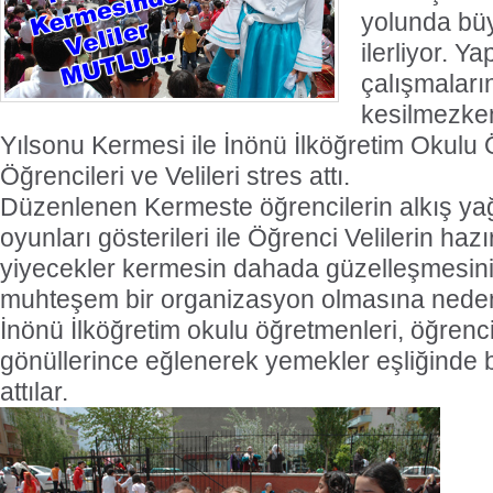
yolunda büy
ilerliyor. Ya
çalışmaları
kesilmezken
Yılsonu Kermesi ile İnönü İlköğretim Okulu 
Öğrencileri ve Velileri stres attı.
Düzenlenen Kermeste öğrencilerin alkış ya
oyunları gösterileri ile Öğrenci Velilerin hazır
yiyecekler kermesin dahada güzelleşmesin
muhteşem bir organizasyon olmasına neden
İnönü İlköğretim okulu öğretmenleri, öğrencile
gönüllerince eğlenerek yemekler eşliğinde bü
attılar.