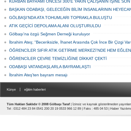
KURBAN BAYRAMI ÖNCESİ 300'E YAKIN ÇALIŞANIN İŞİNE SON
ediyor.
vatandaşlar park cezaları yüzünden
canından bezdi.
BAŞKAN ODABAŞI, GELECEĞİN BİLİM İNSANLARININ HEYECA
GÖLBAŞI’NDA ATA TOHUMLARI TOPRAKLA BULUŞTU
ATIK GEÇİCİ DEPOLAMA ALANI OLUŞTURULDU
Gölbaşı'na özgü Seğmen Derneği kuruluyor
İbrahim Ateş; “Beceriksizle, İhanet Arasında Çok İnce Bir Çizgi Var
ÖĞRENCİLER SIFIR ATIK GETİRME MERKEZİ’NDE HEM EĞLE
ÖĞRENCİLER ÇEVRE TEMİZLİĞİNE DİKKAT ÇEKTİ
ODABAŞI VATANDAŞLARLA BAYRAMLAŞTI
İbrahim Ateş'ten bayram mesajı
|
Künye
eğitim haberleri
Tüm Hakları Saklıdır © 2008 Gölbaşı Taraf
| İzinsiz ve kaynak gösterilmeden yayınla
Tel : 0312 484 23 84 0541 200 20 19 0533 966 12 89 | Faks : 485 04 53 |
Haber Yazılımı