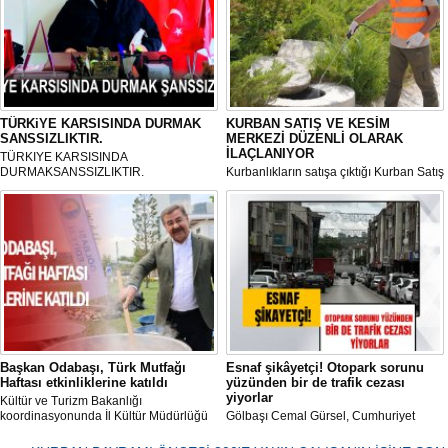
TÜRKiYE KARSISINDA DURMAK
KURBAN SATIŞ VE KESİM
SANSSIZLIKTIR.
MERKEZİ DÜZENLİ OLARAK
İLAÇLANIYOR
TÜRKIYE KARSISINDA
DURMAKSANSSIZLIKTIR.
Kurbanlıkların satışa çıktığı Kurban Satış
ve Kesim Merkezi, haşere ve
mikropların önüne geçilmesi amacıyla
her gün Gölbaşı Belediyesi ekipleri
tarafından düzenli olarak ilaçlanıyor.
Başkan Odabaşı, Türk Mutfağı
Esnaf şikâyetçi! Otopark sorunu
Haftası etkinliklerine katıldı
yüzünden bir de trafik cezası
yiyorlar
Kültür ve Turizm Bakanlığı
koordinasyonunda İl Kültür Müdürlüğü
Gölbaşı Cemal Gürsel, Cumhuriyet
tarafından düzenlenen "Türk Mutfağı
Caddesi ve ara sokaklarda işyeri
Haftası" etkinlikleri Ankara'da devam
bulunan esnaf ve alışverişe gelen