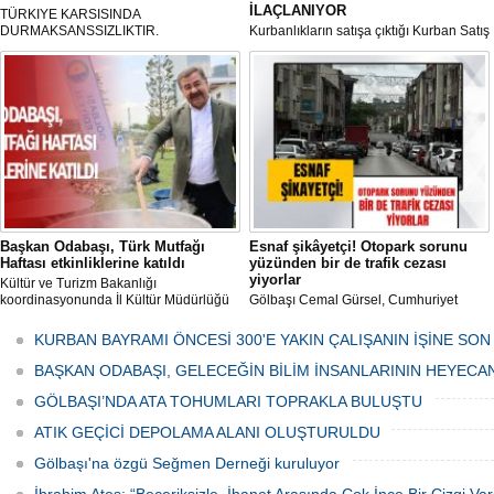
İLAÇLANIYOR
TÜRKIYE KARSISINDA
DURMAKSANSSIZLIKTIR.
Kurbanlıkların satışa çıktığı Kurban Satış
ve Kesim Merkezi, haşere ve
mikropların önüne geçilmesi amacıyla
her gün Gölbaşı Belediyesi ekipleri
tarafından düzenli olarak ilaçlanıyor.
Başkan Odabaşı, Türk Mutfağı
Esnaf şikâyetçi! Otopark sorunu
Haftası etkinliklerine katıldı
yüzünden bir de trafik cezası
yiyorlar
Kültür ve Turizm Bakanlığı
koordinasyonunda İl Kültür Müdürlüğü
Gölbaşı Cemal Gürsel, Cumhuriyet
tarafından düzenlenen "Türk Mutfağı
Caddesi ve ara sokaklarda işyeri
Haftası" etkinlikleri Ankara'da devam
bulunan esnaf ve alışverişe gelen
KURBAN BAYRAMI ÖNCESİ 300'E YAKIN ÇALIŞANIN İŞİNE SON
ediyor.
vatandaşlar park cezaları yüzünden
canından bezdi.
BAŞKAN ODABAŞI, GELECEĞİN BİLİM İNSANLARININ HEYECA
GÖLBAŞI’NDA ATA TOHUMLARI TOPRAKLA BULUŞTU
ATIK GEÇİCİ DEPOLAMA ALANI OLUŞTURULDU
Gölbaşı'na özgü Seğmen Derneği kuruluyor