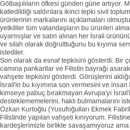
Gölbaşılıların öfkesi günden güne artıyor. 
katledildiği saldırılara ikinci tepki sivil toplum
ürünlerinin markalarını açıklamaları olmuşt
yetkililer tüm vatandaşların bu ürünleri al
uyarmışlar ve satın alınan her İsrail ürününü
ve silah olarak doğrulttuğunu bu kıyıma se
istediler.
Son olarak da esnaf tepkisini gösterdi. Bir ç
camına pankartlar ve Filistin bayrağı asarak 
vahşete tepkisini gösterdi. Görüşlerini aldı
İsrail'in bu kıyımına son vermesini ve insa
kimseye pabuç bırakmayan Avrupa'yı İsrail'i
desteklememelerini, haklı bulmamalarını istedi
Özkan Kurtoğlu (Yusufoğulları Ekmek Fabrika
Filistinde yapılan vahşeti kınıyorum. Filist
kardeşlerimizle birlikte savaşamıyoruz ama