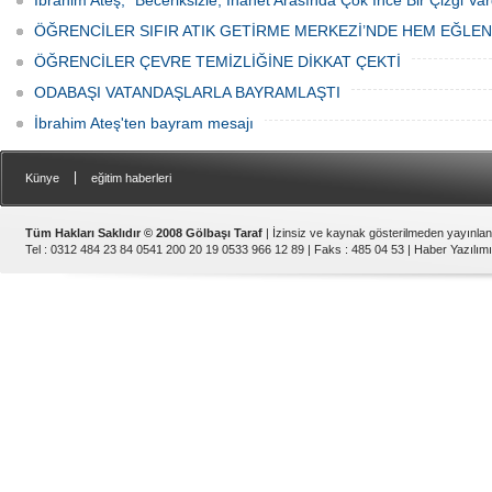
İbrahim Ateş; “Beceriksizle, İhanet Arasında Çok İnce Bir Çizgi Var
ÖĞRENCİLER SIFIR ATIK GETİRME MERKEZİ’NDE HEM EĞLE
ÖĞRENCİLER ÇEVRE TEMİZLİĞİNE DİKKAT ÇEKTİ
ODABAŞI VATANDAŞLARLA BAYRAMLAŞTI
İbrahim Ateş'ten bayram mesajı
|
Künye
eğitim haberleri
Tüm Hakları Saklıdır © 2008 Gölbaşı Taraf
| İzinsiz ve kaynak gösterilmeden yayınla
Tel : 0312 484 23 84 0541 200 20 19 0533 966 12 89 | Faks : 485 04 53 |
Haber Yazılımı