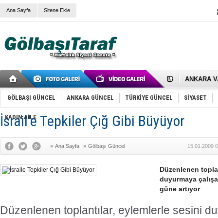
Ana Sayfa
Sitene Ekle
RIZA KAY
ANKARA V
Gölbaşı’nd
Cemal Gürs
GÖLBAŞI GÜNCEL
ANKARA GÜNCEL
TÜRKİYE GÜNCEL
SİYASET
Samet Kesk
FAİZ ORAN
İsrail'e Tepkiler Çığ Gibi Büyüyor
OLİMPİK 
KADIN AİLE
SÖZ YERİ
TÜRKİYE (T
SPOR KLU
»
Ana Sayfa
»
Gölbaşı Güncel
15.01.2009 0
Mikail Arı
RECEP TA
Düzenlenen toplan
ODABAŞI’N
Gölbaşı Be
duyurmaya çalışa
İNCEK PAR
güne artıyor
Düzenlenen toplantılar, eylemlerle sesini 