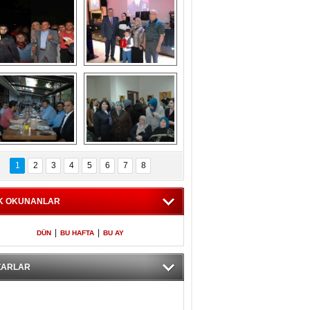
Gölbaşı GAZZE 
Kaymakamlıktan 
İÇİN YÜRÜDÜ
iftar yemeği
aymakamlıktan 
NERGÜL 
iftar yemeği
YILDIRIM SEÇİM 
1
2
3
4
5
6
7
8
BÜROSUNU AÇTI
K OKUNANLAR
|
|
DÜN
BU HAFTA
BU AY
ZARLAR