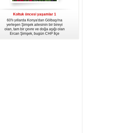
dördüncü gününün ikindi namazına
kadar, yirmiüç farz namazının
arkasından birer defa teşrik tekbiri
Koltuk öncesi yaşamlar 1
getirmeyi unutmayın.
60'lı yıllarda Konya'dan Gölbaşı'na
yerleşen Şimşek ailesinin bir bireyi
olan, tam bir çevre ve doğa aşığı olan
Ercan Şimşek, bugün CHP İlçe
Başkanlığı yaptığı Gölbaşı'nda yaşam
hikayesiyle herkese örnek oluyor.