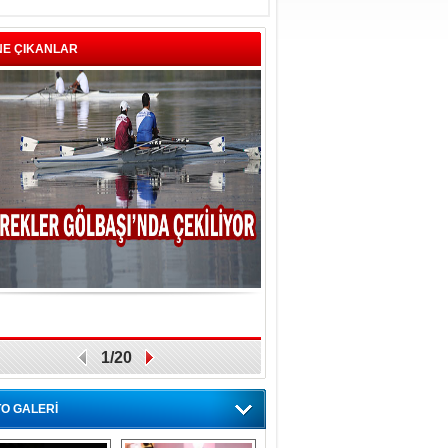
NE ÇIKANLAR
1/20
O GALERİ