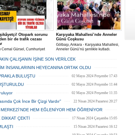
şikâyetçi! Otopark sorunu
Karşıyaka Mahallesi’nde Anneler
en bir de trafik cezası
Günü Coşkusu
ar
Gölbaşı, Ankara - Karşıyaka Mahallesi,
ı Cemal Gürsel, Cumhuriyet
Anneler Günü’nü şenlikle kutladı.
 ve ara sokaklarda işyeri
Mahalle muhtarı Gülay Candemir’in
 esnaf ve alışverişe gelen
öncülüğünde düzenlenen 1. Karşıyaka
AKIN ÇALIŞANIN İŞİNE SON VERİLCEK
şlar park cezaları yüzünden
mahallesi şenliği anneler günü etkinliği
06 Mayıs 2024 Pazartesi 15:47
LİM İNSANLARININ HEYECANINA ORTAK OLDU
an bezdi.
06 Mayıs 2024 Pazartesi 15:31
PRAKLA BULUŞTU
02 Mayıs 2024 Perşembe 17:43
LUŞTURULDU
02 Mayıs 2024 Perşembe 11:44
ruluyor
02 Mayıs 2024 Perşembe 11:35
asında Çok İnce Bir Çizgi Vardır”
22 Nisan 2024 Pazartesi 20:27
E MERKEZİ’NDE HEM EĞLENİYOR HEM ÖĞRENİYOR
20 Nisan 2024 Cumartesi 15:26
 DİKKAT ÇEKTİ
17 Nisan 2024 Çarşamba 15:05
MLAŞTI
15 Nisan 2024 Pazartesi 16:12