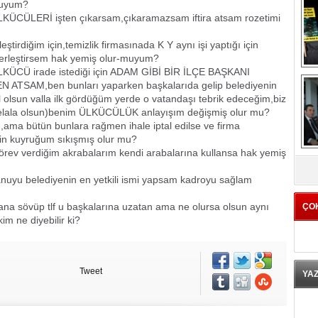
muyum?
 ÜLKÜCÜLERİ işten çıkarsam,çıkaramazsam iftira atsam rozetimi
ştirdiğim için,temizlik firmasınada K Y aynı işi yaptığı için
yerleştirsem hak yemiş olur-muyum?
KÜCÜ irade istediği için ADAM GİBİ BİR İLÇE BAŞKANI
ATSAM,ben bunları yaparken başkalarıda gelip belediyenin
l olsun valla ilk gördüğüm yerde o vatandaşı tebrik edeceğim,biz
lala olsun)benim ÜLKÜCÜLÜK anlayışım değişmiş olur mu?
,ama bütün bunlara rağmen ihale iptal edilse ve firma
in kuyruğum sıkışmış olur mu?
görev verdiğim akrabalarım kendi arabalarına kullansa hak yemiş
K
uyu belediyenin en yetkili ismi yapsam kadroyu sağlam
 sana sövüp tlf u başkalarına uzatan ama ne olursa olsun aynı
ÇO
m ne diyebilir ki?
Tweet
YA