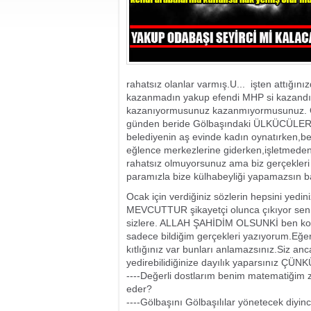
rahatsız olanlar varmış.U... işten attığı
kazanmadın yakup efendi MHP si kazandı 
kazanıyormusunuz kazanmıyormusunuz. Ö
günden beride Gölbaşındaki ÜLKÜCÜLER ra
belediyenin aş evinde kadın oynatırken,be
eğlence merkezlerine giderken,işletmeden 
rahatsız olmuyorsunuz ama biz gerçekleri
paramızla bize külhabeyliği yapamazsın b
Ocak için verdiğiniz sözlerin hepsini ye
MEVCUTTUR şikayetçi olunca çıkıyor sen k
sizlere. ALLAH ŞAHİDİM OLSUNKİ ben konuş
sadece bildiğim gerçekleri yazıyorum.E
kıtlığınız var bunları anlamazsınız.Siz 
yedirebilidiğinize dayılık yaparsınız ÇÜ
----Değerli dostlarım benim matematiğim z
eder?
----Gölbaşını Gölbaşılılar yönetecek diyi