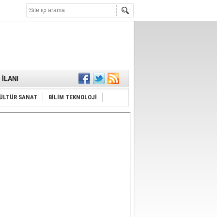
KARŞILANDI
İLANI
ldı
or
ÜLTÜR SANAT
BİLİM TEKNOLOJİ
Hayrı
MAMALIDIR.
nda
RDI!