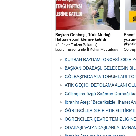
Başkan Odabaşı, Türk Mutfağı
Esnaf 
Haftası etkinliklerine katıldı
yüzünd
yiyorl
Kültür ve Turizm Bakanlığı
koordinasyonunda İl Kültür Müdürlüğü
Gölbaş
tarafından düzenlenen "Türk Mutfağı
Caddesi
Haftası" etkinlikleri Ankara'da devam
bulunan
KURBAN BAYRAMI ÖNCESİ 300'E Y
ediyor.
vatanda
BAŞKAN ODABAŞI, GELECEĞİN Bİ
canınd
GÖLBAŞI’NDA ATA TOHUMLARI TO
ATIK GEÇİCİ DEPOLAMA ALANI O
Gölbaşı'na özgü Seğmen Derneği ku
İbrahim Ateş; “Beceriksizle, İhanet Ar
ÖĞRENCİLER SIFIR ATIK GETİRM
ÖĞRENCİLER ÇEVRE TEMİZLİĞİNE
ODABAŞI VATANDAŞLARLA BAYRA