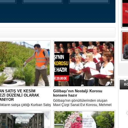
DA
R
N SATIŞ VE KESİM
Gölbaşı’nın Nostalji Korosu
EZİ DÜZENLİ OLARAK
konsere hazır
ANIYOR
Gölbaşı'nın gönüllülerinden oluşan
ıkların satışa çıktığı Kurban Satış
Mavi Çizgi Sanat Evi Korosu, Mehmet
im Merkezi, haşere ve
Akif Ersoy Kültür Merkezi’nde vereceği
ların önüne geçilmesi amacıyla
konsere hızır.
 Gölbaşı Belediyesi ekipleri
dan düzenli olarak ilaçlanıyor.