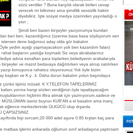
sözü verdiler ? Buna karşılık olarak birileri cevap
verecek mi bilinmez ama şimdilik sessizlik hakim
Ö
diyebiliriz. İşte sosyal medya üzerinden yayınladığı o
yazı ;
Şimdi ben bazen birşeyler yazıyorumya bundan
nızdan beri ben, kazandığımız (üzerine basa basa söylüyorum sen
istersen dene bağımsız aday olda gör bakalım
yle yedim ayağı yapmayacaksın yok ben kazandım falan)
hat başlarını yastığa koymadı.Siz veya akrabalarınız
lediye adına esnaftan para toplarken,belediyenin arabalarıyla
birşeyler ve mazot bedavaya dağıtılırken veya alınıp satılırken
 yazıp konuşunca rahatsız oluyorsunuz.Yok öyle bizim
ay başkan ve K.y...k. Daha durun bakalım yolun başındayız.
diniz çünkü tipiniz müsait. K Y,TELEFON TAPELERİMİZ
afanı yorma hangi sözleri verdiğinizi öyle ispatlayacağım
tuklarımın hiçbirini iftira atmak için yazmıyorum,sadece ve
ğer MÜSLÜMAN iseniz buyrun KUR'AN a el basalım ama inanç
ancak eğlence merkezlerinde ÜLKÜCÜ olup dışarda
NKÜ ÇAPSIZSINIZ.
ayıftırda bişi sorcam;20 000 adet aşure 0.85 krştan kaç para
FOT
nce matbaa işlerini ankarada oğlumun sınıf arkadaşına yaptırsam