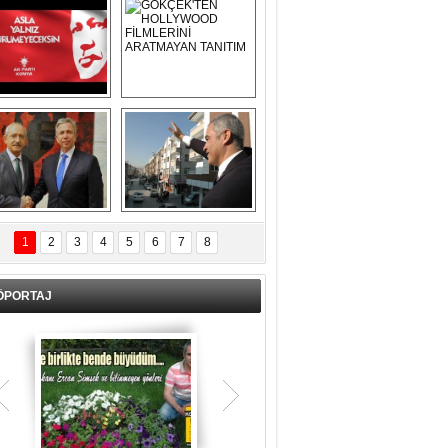
Asla Yalnız 
GÖKÇEK'TEN 
Yürümeyeceksin 
HOLLYWOOD 
Uzun Adam
FİLMLERİNİ 
ARATMAYAN 
TANITIM
L İÇERİ ZÜBÜK!
ERCAN ŞİMŞEK 
GÖLBAŞI'NDA 
1
2
3
4
5
6
7
8
KASIRGA ETKİSİ 
YARATTI !
ÖPORTAJ
Teşrik tekbiri nedir? Ne anlama gelir?
Kurban Bayramının arefe günü sabah
namazından itibaren bayramın