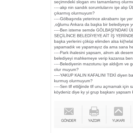
seçimndeki slogan ımı tamamlamış olur
----akp nin sandık sorumlularını işe alıp
çıkarmış olurmuyum?
----Gölbaşında yeterince akrabamı işe yerle
,oğlumu Ankara da başka bir belediyeye 
----Ben isteme semde GÖLBAŞI'NDAKİ ÜL
SEÇİLİNCE BELEDİYEYE AİT İŞ YERİNDEN 
başka yerlerini çöküp elimden alsa ki(hela
yapamadık ve yapamayız da ama sana he
----Park ihalesini yapsam, alnım ak desem
belediyeyi mahkemeye verip kazansa ben
----Belediyenin mazotunu işe aldığım ve 
olur muyum?
----YAKUP KALIN KAFALINI TEKİ diyen ban
kurmuş olurmuyum?
----Sen tlf ettiğinde tlf unu açmamak için
köydeniz diye ky yi grup başkanı yapsam ki