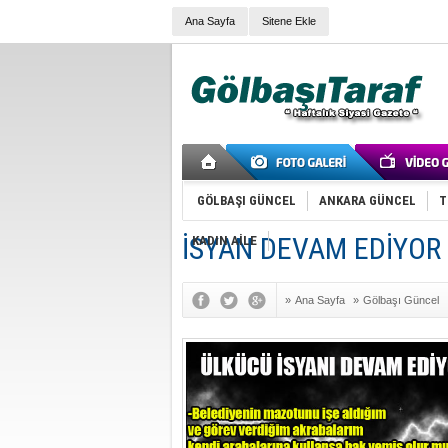
Ana Sayfa
Sitene Ekle
GÖLBAŞI GÜNCEL
ANKARA GÜNCEL
T
İSYAN DEVAM EDİYOR
KADIN AİLE
»
Ana Sayfa
»
Gölbaşı Güncel