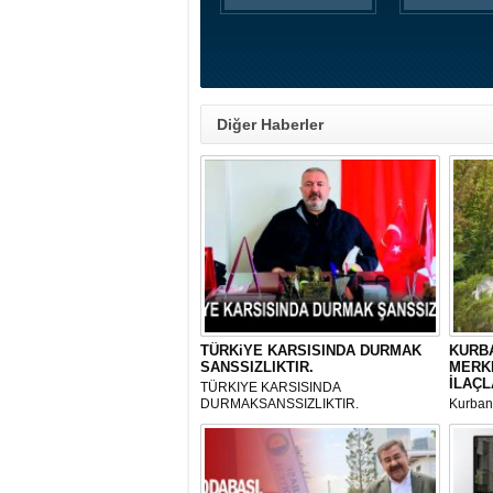
Diğer Haberler
TÜRKiYE KARSISINDA DURMAK
KURBA
SANSSIZLIKTIR.
MERK
İLAÇL
TÜRKIYE KARSISINDA
DURMAKSANSSIZLIKTIR.
Kurbanl
ve Kes
mikrop
her gün
tarafın