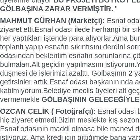
üyelerine oluyor
BU PROJEYİ BOYKOT E
GÖLBAŞINA ZARAR VERMİŞTİR.
"
MAHMUT GÜRHAN (Marketçi):
Esnaf odas
ziyaret etti.Esnaf odası ilede herhangi bir s
her yaptıkları iştende para alıyorlar.Ama bu
toplantı yapıp esnafın sıkıntısını derdini s
odasından beklentim esnafın sorunlarına ç
bulmaları.Alt geçidin yapılmasını istiyorum.
düşmesi de işlerimizi azalttı. Gölbaşının 2 y
getirsinler artık.Esnaf odası başkanınında 
katılmıyorum.Belediye meclis üyeleri alt geç
vermemekle
GÖLBAŞININ GELECEĞİYLE
ÖZCAN ÇELİK ( Fotoğrafçı):
Esnaf odası 
hiç ziyaret etmedi.Bizim meslekte kış sezonu 
Esnaf odasının maddi olmasa bile manevi d
istiyoruz. Ama kredi için gittiğimde bana yar