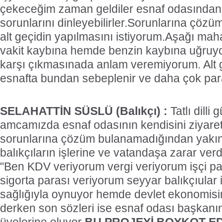
çekeceğim zaman geldiler esnaf odasından.
sorunlarını dinleyebilirler.Sorunlarına çözü
alt geçidin yapılmasını istiyorum.Aşağı mah
vakit kaybına hemde benzin kaybına uğruyo
karşı çıkmasınada anlam veremiyorum. Alt g
esnafta bundan sebeplenir ve daha çok para
SELAHATTİN SÜSLÜ (Balıkçı) :
Tatlı dilli
amcamızda esnaf odasının kendisini ziyare
sorunlarına çözüm bulanamadığından yakın
balıkçıların işlerine ve vatandaşa zarar ver
"Ben KDV veriyorum vergi veriyorum işçi p
sigorta parası veriyorum seyyar balıkçıular
sağlığıyla oynuyor hemde devlet ekonomisin
derken son sözleri ise esnaf odası başkanı