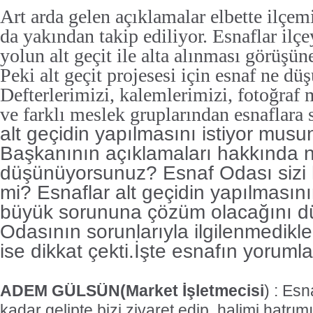
Art arda gelen açıklamalar elbette ilçem
da yakından takip ediliyor. Esnaflar ilç
yolun alt geçit ile alta alınması görüşün
Peki alt geçit projesesi için esnaf ne d
Defterlerimizi, kalemlerimizi, fotoğraf 
ve farklı meslek gruplarından esnaflara s
alt geçidin yapılmasını istiyor mu
Başkanının açıklamaları hakkında 
düşünüyorsunuz? Esnaf Odası sizi hi
mi? Esnaflar alt geçidin yapılmasın
büyük sorununa çözüm olacağını d
Odasının sorunlarıyla ilgilenmedikle
ise dikkat çekti.İşte esnafın yorumla
ADEM GÜLSÜN(Market İşletmecisi
) : Es
kadar gelipte bizi ziyaret edip, halimi hatrı