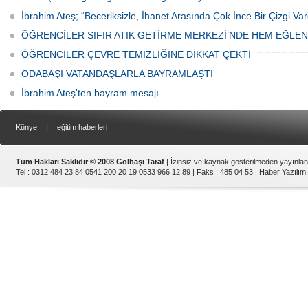
İbrahim Ateş; “Beceriksizle, İhanet Arasında Çok İnce Bir Çizgi Var
ÖĞRENCİLER SIFIR ATIK GETİRME MERKEZİ’NDE HEM EĞLE
ÖĞRENCİLER ÇEVRE TEMİZLİĞİNE DİKKAT ÇEKTİ
ODABAŞI VATANDAŞLARLA BAYRAMLAŞTI
İbrahim Ateş'ten bayram mesajı
|
Künye
eğitim haberleri
Tüm Hakları Saklıdır © 2008 Gölbaşı Taraf
| İzinsiz ve kaynak gösterilmeden yayınla
Tel : 0312 484 23 84 0541 200 20 19 0533 966 12 89 | Faks : 485 04 53 |
Haber Yazılımı