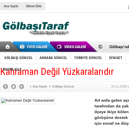
Ana Sayfa
Sitene Ekle
RIZA KAY
ANKARA V
Gölbaşı’nd
Cemal Gürs
Samet Kesk
GÖLBAŞI GÜNCEL
ANKARA GÜNCEL
TÜRKİYE GÜNCEL
SİYASET
FAİZ ORAN
OLİMPİK 
Kahraman Değil Yüzkaralarıdır
KADIN AİLE
SÖZ YERİ
TÜRKİYE (T
SPOR KLU
»
Ana Sayfa
»
Gölbaşı Güncel
26.11.2008 
Mikail Arı
RECEP TA
ODABAŞI’N
Art arda gelen açı
Gölbaşı Be
tarafından da yak
İNCEK PAR
ilçeye ikiye bölen
görüşüne destek ve
için esnaf ne dü