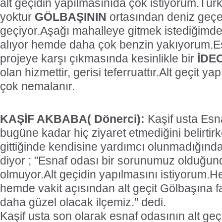
alt geçidin yapılmasınıda çok istiyorum.Türk
yoktur
GÖLBAŞININ
ortasından deniz geçer
geçiyor.Aşağı mahalleye gitmek istediğimde
alıyor hemde daha çok benzin yakıyorum.E
projeye karşı çıkmasında kesinlikle bir
İDE
olan hizmettir, gerisi teferruattır.Alt geçit y
çok nemalanır.
KAŞİF AKBABA( Dönerci):
Kaşif usta Esna
bugüne kadar hiç ziyaret etmediğini belirti
gittiğinde kendisine yardımcı olunmadığınd
diyor ; "Esnaf odası bir sorunumuz olduğu
olmuyor.Alt geçidin yapılmasını istiyorum
hemde vakit açısından alt geçit Gölbaşına 
daha güzel olacak ilçemiz." dedi.
Kaşif usta son olarak esnaf odasının alt geçi