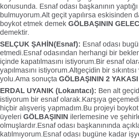
konusunda. Esnaf odası başkanının yaptığı 
bulmuyorum.Alt geçit yapılırsa eskisinden dah
boykot etmek demek
GÖLBAŞININ GELE
demektir.
SELÇUK ŞAHİN(Esnaf):
Esnaf odası bugün
etmedi.Esnaf odasından herhangi bir bekle
içinde kapatılmasını istiyorum.Bir esnaf olar
yapılmasını istiyorum.Altgeçidin bir sıkıntısı
yolu.Ama sonuçta
GÖLBAŞININ 2 YAKASI
ERDAL UYANIK (Lokantacı):
Ben alt geçid
istiyorum bir esnaf olarak.Karşıya geçemed
hiçbir alışveriş yapmadım.Bu projeyi boyko
üyeleri
GÖLBAŞININ
ilerlemesine ve şehir
olmuşlardır.Esnaf odası başkanınında açık
katılmıyorum.Esnaf odası bugüne kadar işye