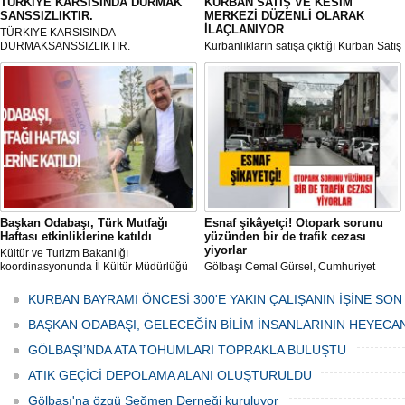
TÜRKiYE KARSISINDA DURMAK
KURBAN SATIŞ VE KESİM
SANSSIZLIKTIR.
MERKEZİ DÜZENLİ OLARAK
İLAÇLANIYOR
TÜRKIYE KARSISINDA
DURMAKSANSSIZLIKTIR.
Kurbanlıkların satışa çıktığı Kurban Satış
ve Kesim Merkezi, haşere ve
mikropların önüne geçilmesi amacıyla
her gün Gölbaşı Belediyesi ekipleri
tarafından düzenli olarak ilaçlanıyor.
Başkan Odabaşı, Türk Mutfağı
Esnaf şikâyetçi! Otopark sorunu
Haftası etkinliklerine katıldı
yüzünden bir de trafik cezası
yiyorlar
Kültür ve Turizm Bakanlığı
koordinasyonunda İl Kültür Müdürlüğü
Gölbaşı Cemal Gürsel, Cumhuriyet
tarafından düzenlenen "Türk Mutfağı
Caddesi ve ara sokaklarda işyeri
Haftası" etkinlikleri Ankara'da devam
bulunan esnaf ve alışverişe gelen
KURBAN BAYRAMI ÖNCESİ 300'E YAKIN ÇALIŞANIN İŞİNE SON
ediyor.
vatandaşlar park cezaları yüzünden
canından bezdi.
BAŞKAN ODABAŞI, GELECEĞİN BİLİM İNSANLARININ HEYECA
GÖLBAŞI’NDA ATA TOHUMLARI TOPRAKLA BULUŞTU
ATIK GEÇİCİ DEPOLAMA ALANI OLUŞTURULDU
Gölbaşı'na özgü Seğmen Derneği kuruluyor