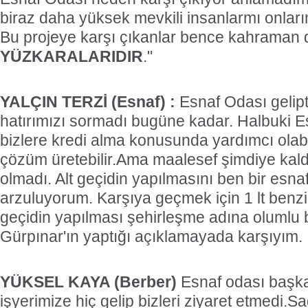
biraz daha yüksek mevkili insanlarmı onla
Bu projeye karşı çıkanlar bence kahraman 
YÜZKARALARIDIR
."
YALÇIN TERZİ (Esnaf) :
Esnaf Odası gelipt
hatırımızı sormadı bugüne kadar. Halbuki E
bizlere kredi alma konusunda yardımcı olabi
çözüm üretebilir.Ama maalesef şimdiye kald
olmadı. Alt geçidin yapılmasını ben bir esna
arzuluyorum. Karşıya geçmek için 1 lt benzi
geçidin yapılması şehirleşme adına olumlu b
Gürpınar'ın yaptığı açıklamayada karşıyım.
YÜKSEL KAYA (Berber)
Esnaf odası başk
işyerimize hiç gelip bizleri ziyaret etmedi.S