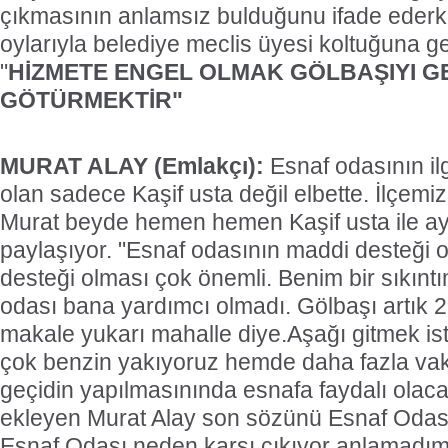
çıkmasının anlamsız bulduğunu ifade ederk
oylarıyla belediye meclis üyesi koltuğuna ge
"
HİZMETE ENGEL OLMAK GÖLBAŞIYI G
GÖTÜRMEKTİR"
MURAT ALAY (Emlakçı):
Esnaf odasının ilg
olan sadece Kaşif usta değil elbette. İlçem
Murat beyde hemen hemen Kaşif usta ile ay
paylaşıyor. "Esnaf odasının maddi desteği o
desteği olması çok önemli. Benim bir sıkın
odası bana yardımcı olmadı. Gölbaşı artık 2 
makale yukarı mahalle diye.Aşağı gitmek i
çok benzin yakıyoruz hemde daha fazla vakt
geçidin yapılmasınında esnafa faydalı olaca
ekleyen Murat Alay son sözünü Esnaf Odas
Esnaf Odası neden karşı çıkıyor anlamadı