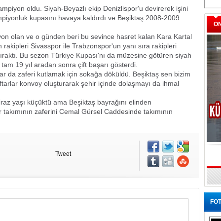
ampiyon oldu. Siyah-Beyazlı ekip Denizlispor'u devirerek işini
ampiyonluk kupasını havaya kaldırdı ve Beşiktaş 2008-2009
Ö
iyon olan ve o günden beri bu sevince hasret kalan Kara Kartal
akipleri Sivasspor ile Trabzonspor'un yanı sıra rakipleri
ıraktı. Bu sezon Türkiye Kupası'nı da müzesine götüren siyah
 tam 19 yıl aradan sonra çift başarı gösterdi.
lar da zaferi kutlamak için sokağa döküldü. Beşiktaş sen bizim
aftarlar konvoy oluşturarak şehir içinde dolaşmayı da ihmal
i biraz yaşı küçüktü ama Beşiktaş bayrağını elinden
 takımının zaferini Cemal Gürsel Caddesinde takımının
Tweet
FOT