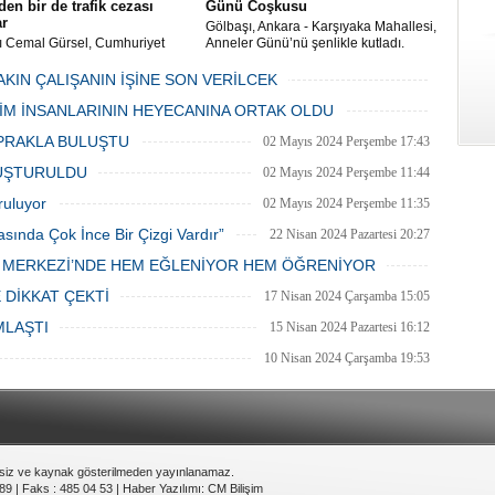
en bir de trafik cezası
Günü Coşkusu
ar
Gölbaşı, Ankara - Karşıyaka Mahallesi,
ı Cemal Gürsel, Cumhuriyet
Anneler Günü’nü şenlikle kutladı.
 ve ara sokaklarda işyeri
Mahalle muhtarı Gülay Candemir’in
 esnaf ve alışverişe gelen
öncülüğünde düzenlenen 1. Karşıyaka
AKIN ÇALIŞANIN İŞİNE SON VERİLCEK
şlar park cezaları yüzünden
mahallesi şenliği anneler günü etkinliği
06 Mayıs 2024 Pazartesi 15:47
LİM İNSANLARININ HEYECANINA ORTAK OLDU
an bezdi.
06 Mayıs 2024 Pazartesi 15:31
PRAKLA BULUŞTU
02 Mayıs 2024 Perşembe 17:43
LUŞTURULDU
02 Mayıs 2024 Perşembe 11:44
ruluyor
02 Mayıs 2024 Perşembe 11:35
asında Çok İnce Bir Çizgi Vardır”
22 Nisan 2024 Pazartesi 20:27
E MERKEZİ’NDE HEM EĞLENİYOR HEM ÖĞRENİYOR
20 Nisan 2024 Cumartesi 15:26
 DİKKAT ÇEKTİ
17 Nisan 2024 Çarşamba 15:05
MLAŞTI
15 Nisan 2024 Pazartesi 16:12
10 Nisan 2024 Çarşamba 19:53
nsiz ve kaynak gösterilmeden yayınlanamaz.
89 | Faks : 485 04 53 |
Haber Yazılımı
:
CM Bilişim