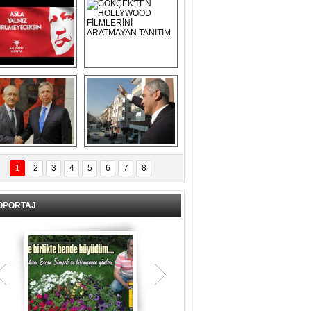
Asla Yalnız 
GÖKÇEK'TEN 
Yürümeyeceksin 
HOLLYWOOD 
Uzun Adam
FİLMLERİNİ 
ARATMAYAN 
TANITIM
L İÇERİ ZÜBÜK!
ERCAN ŞİMŞEK 
GÖLBAŞI'NDA 
1
2
3
4
5
6
7
8
KASIRGA ETKİSİ 
YARATTI !
ÖPORTAJ
Teşrik tekbiri nedir? Ne anlama gelir?
Kurban Bayramının arefe günü sabah
namazından itibaren bayramın