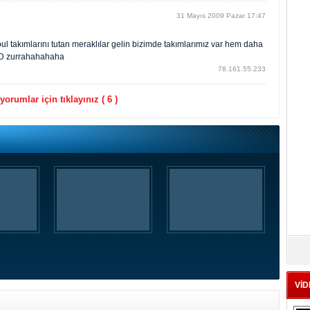
31 Mayıs 2009 Pazar 17:47
l takımlarını tutan meraklılar gelin bizimde takımlarımız var hem daha
 DDD zurrahahahaha
78.161.55.233
orumlar için tıklayınız ( 6 )
VİD