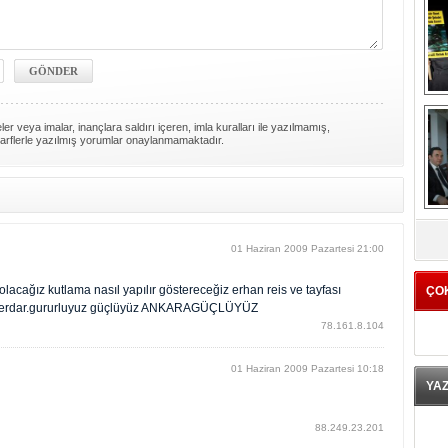
er veya imalar, inançlara saldırı içeren, imla kuralları ile yazılmamış,
arflerle yazılmış yorumlar onaylanmamaktadır.
K
01 Haziran 2009 Pazartesi 21:00
acağız kutlama nasıl yapılır göstereceğiz erhan reis ve tayfası
ÇO
 serdar.gururluyuz güçlüyüz ANKARAGÜÇLÜYÜZ
78.161.8.104
01 Haziran 2009 Pazartesi 10:18
YA
88.249.23.201