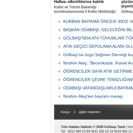
Haftası etkinliklerine katıldı
yüzünd
yiyorl
Kültür ve Turizm Bakanlığı
koordinasyonunda İl Kültür Müdürlüğü
Gölbaş
tarafından düzenlenen "Türk Mutfağı
Caddesi
Haftası" etkinlikleri Ankara'da devam
bulunan
KURBAN BAYRAMI ÖNCESİ 300'E Y
ediyor.
vatanda
BAŞKAN ODABAŞI, GELECEĞİN Bİ
canınd
GÖLBAŞI’NDA ATA TOHUMLARI TO
ATIK GEÇİCİ DEPOLAMA ALANI O
Gölbaşı'na özgü Seğmen Derneği ku
İbrahim Ateş; “Beceriksizle, İhanet Ar
ÖĞRENCİLER SIFIR ATIK GETİRM
ÖĞRENCİLER ÇEVRE TEMİZLİĞİNE
ODABAŞI VATANDAŞLARLA BAYRA
İbrahim Ateş'ten bayram mesajı
|
Künye
eğitim haberleri
Tüm Hakları Saklıdır © 2008 Gölbaşı Taraf
| İzi
Tel : 0312 484 23 84 0541 200 20 19 0533 966 12 