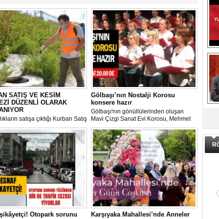
N SATIŞ VE KESİM
Gölbaşı’nın Nostalji Korosu
EZİ DÜZENLİ OLARAK
konsere hazır
DA
ANIYOR
Gölbaşı'nın gönüllülerinden oluşan
ıkların satışa çıktığı Kurban Satış
Mavi Çizgi Sanat Evi Korosu, Mehmet
im Merkezi, haşere ve
Akif Ersoy Kültür Merkezi’nde vereceği
ların önüne geçilmesi amacıyla
konsere hızır.
 Gölbaşı Belediyesi ekipleri
R
dan düzenli olarak ilaçlanıyor.
şikâyetçi! Otopark sorunu
Karşıyaka Mahallesi’nde Anneler