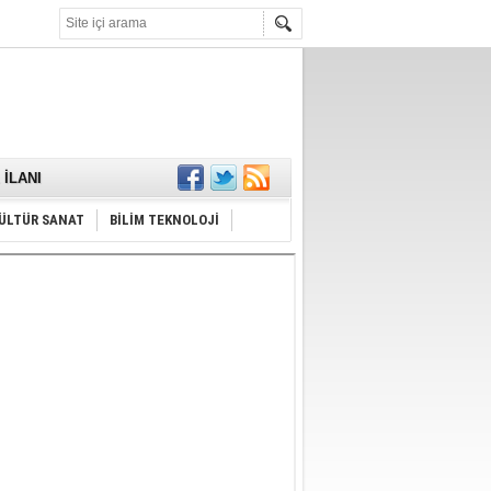
KARŞILANDI
İLANI
ldı
or
Hayrı
ÜLTÜR SANAT
BİLİM TEKNOLOJİ
MAMALIDIR.
nda
RDI!