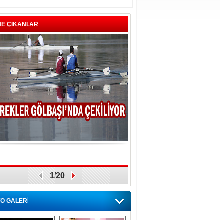
NE ÇIKANLAR
1/20
O GALERİ