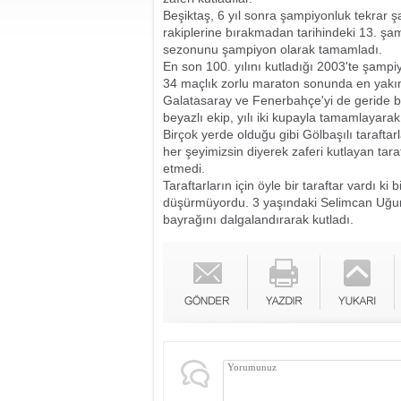
Beşiktaş, 6 yıl sonra şampiyonluk tekrar ş
rakiplerine bırakmadan tarihindeki 13. ş
sezonunu şampiyon olarak tamamladı.
En son 100. yılını kutladığı 2003'te şamp
34 maçlık zorlu maraton sonunda en yakın r
Galatasaray ve Fenerbahçe'yi de geride b
beyazlı ekip, yılı iki kupayla tamamlayarak
Birçok yerde olduğu gibi Gölbaşılı taraftar
her şeyimizsin diyerek zaferi kutlayan tar
etmedi.
Taraftarların için öyle bir taraftar vardı k
düşürmüyordu. 3 yaşındaki Selimcan Uğur
bayrağını dalgalandırarak kutladı.