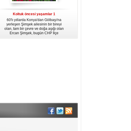
dördüncü gününün ikindi namazına
kadar, yirmiüç farz namazının
arkasından birer defa teşrik tekbiri
Koltuk öncesi yaşamlar 1
getirmeyi unutmayın.
60'lı yıllarda Konya'dan Gölbaşı'na
yerleşen Şimşek ailesinin bir bireyi
olan, tam bir çevre ve doğa aşığı olan
Ercan Şimşek, bugün CHP İlçe
Başkanlığı yaptığı Gölbaşı'nda yaşam
hikayesiyle herkese örnek oluyor.