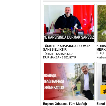
TÜRKiYE KARSISINDA DURMAK
KURBA
SANSSIZLIKTIR.
MERK
İLAÇL
TÜRKIYE KARSISINDA
DURMAKSANSSIZLIKTIR.
Kurbanl
ve Kes
mikrop
her gün
tarafın
Başkan Odabaşı, Türk Mutfağı
Esnaf 