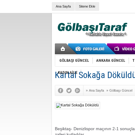
Ana Sayfa
Sitene Ekle
GÖLBAŞI GÜNCEL
ANKARA GÜNCEL
T
Kartal Sokağa Döküld
KADIN AİLE
»
Ana Sayfa
»
Gölbaşı Güncel
Beşiktaş- Denizlispor maçının 2-1 sonuçl
zaferi kutladılar.