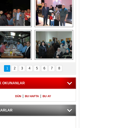
Gölbaşı GAZZE 
Kaymakamlıktan 
İÇİN YÜRÜDÜ
iftar yemeği
aymakamlıktan 
NERGÜL 
iftar yemeği
YILDIRIM SEÇİM 
1
2
3
4
5
6
7
8
BÜROSUNU AÇTI
K OKUNANLAR
|
|
DÜN
BU HAFTA
BU AY
ZARLAR