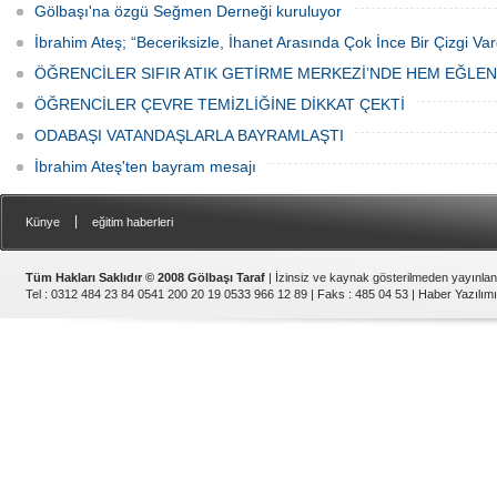
Gölbaşı'na özgü Seğmen Derneği kuruluyor
İbrahim Ateş; “Beceriksizle, İhanet Arasında Çok İnce Bir Çizgi Var
ÖĞRENCİLER SIFIR ATIK GETİRME MERKEZİ’NDE HEM EĞLE
ÖĞRENCİLER ÇEVRE TEMİZLİĞİNE DİKKAT ÇEKTİ
ODABAŞI VATANDAŞLARLA BAYRAMLAŞTI
İbrahim Ateş'ten bayram mesajı
|
Künye
eğitim haberleri
Tüm Hakları Saklıdır © 2008 Gölbaşı Taraf
| İzinsiz ve kaynak gösterilmeden yayınla
Tel : 0312 484 23 84 0541 200 20 19 0533 966 12 89 | Faks : 485 04 53 |
Haber Yazılımı