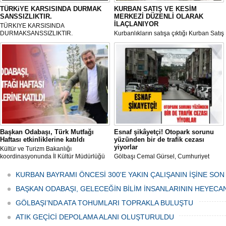
TÜRKiYE KARSISINDA DURMAK
KURBAN SATIŞ VE KESİM
SANSSIZLIKTIR.
MERKEZİ DÜZENLİ OLARAK
İLAÇLANIYOR
TÜRKIYE KARSISINDA
DURMAKSANSSIZLIKTIR.
Kurbanlıkların satışa çıktığı Kurban Satış
ve Kesim Merkezi, haşere ve
mikropların önüne geçilmesi amacıyla
her gün Gölbaşı Belediyesi ekipleri
tarafından düzenli olarak ilaçlanıyor.
Başkan Odabaşı, Türk Mutfağı
Esnaf şikâyetçi! Otopark sorunu
Haftası etkinliklerine katıldı
yüzünden bir de trafik cezası
yiyorlar
Kültür ve Turizm Bakanlığı
koordinasyonunda İl Kültür Müdürlüğü
Gölbaşı Cemal Gürsel, Cumhuriyet
tarafından düzenlenen "Türk Mutfağı
Caddesi ve ara sokaklarda işyeri
Haftası" etkinlikleri Ankara'da devam
bulunan esnaf ve alışverişe gelen
KURBAN BAYRAMI ÖNCESİ 300'E YAKIN ÇALIŞANIN İŞİNE SON
ediyor.
vatandaşlar park cezaları yüzünden
canından bezdi.
BAŞKAN ODABAŞI, GELECEĞİN BİLİM İNSANLARININ HEYECA
GÖLBAŞI’NDA ATA TOHUMLARI TOPRAKLA BULUŞTU
ATIK GEÇİCİ DEPOLAMA ALANI OLUŞTURULDU