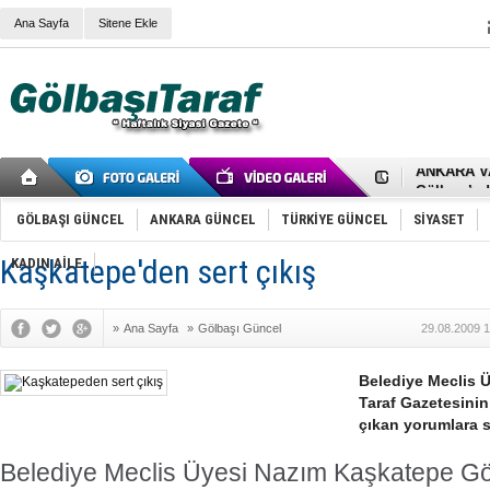
Ana Sayfa
Sitene Ekle
RIZA KAY
ANKARA V
Gölbaşı’nd
Cemal Gürs
Samet Kesk
GÖLBAŞI GÜNCEL
ANKARA GÜNCEL
TÜRKİYE GÜNCEL
SİYASET
FAİZ ORAN
OLİMPİK 
Kaşkatepe'den sert çıkış
KADIN AİLE
SÖZ YERİ
TÜRKİYE (T
SPOR KLU
»
Ana Sayfa
»
Gölbaşı Güncel
29.08.2009 1
Mikail Arı
RECEP TA
ODABAŞI’N
Belediye Meclis 
Gölbaşı Be
Taraf Gazetesinin 
İNCEK PAR
çıkan yorumlara s
Belediye Meclis Üyesi Nazım Kaşkatepe Gö