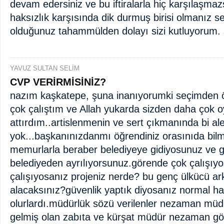
devam edersiniz ve bu iftiralarla hiç karşılaşmaz
haksızlık karşısında dik durmuş birisi olmanız s
olduğunuz tahammülden dolayı sizi kutluyorum.
YAVUZ SULTAN SELİM
CVP VERİRMİSİNİZ?
nazım kaşkatepe, şuna inanıyorumki seçimden 
çok çalıştım ve Allah yukarda sizden daha çok o
attırdım..artislenmenin ve sert çıkmanında bi al
yok...başkanınızdanmı öğrendiniz orasınıda bil
memurlarla beraber belediyeye gidiyosunuz ve g
belediyeden ayrılıyorsunuz.görende çok çalışıy
çalışıyosanız projeniz nerde? bu genç ülkücü a
alacaksınız?güvenlik yaptık diyosanız normal ha
olurlardı.müdürlük sözü verilenler nezaman müdü
gelmiş olan zabıta ve kürşat müdür nezaman gö